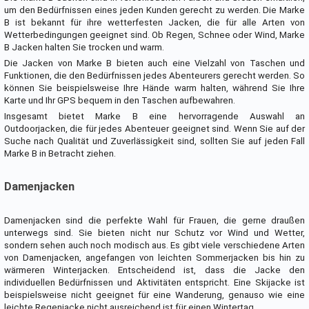
um den Bedürfnissen eines jeden Kunden gerecht zu werden. Die Marke
B ist bekannt für ihre wetterfesten Jacken, die für alle Arten von
Wetterbedingungen geeignet sind. Ob Regen, Schnee oder Wind, Marke
B Jacken halten Sie trocken und warm.
Die Jacken von Marke B bieten auch eine Vielzahl von Taschen und
Funktionen, die den Bedürfnissen jedes Abenteurers gerecht werden. So
können Sie beispielsweise Ihre Hände warm halten, während Sie Ihre
Karte und Ihr GPS bequem in den Taschen aufbewahren.
Insgesamt bietet Marke B eine hervorragende Auswahl an
Outdoorjacken, die für jedes Abenteuer geeignet sind. Wenn Sie auf der
Suche nach Qualität und Zuverlässigkeit sind, sollten Sie auf jeden Fall
Marke B in Betracht ziehen.
Damenjacken
Damenjacken sind die perfekte Wahl für Frauen, die gerne draußen
unterwegs sind. Sie bieten nicht nur Schutz vor Wind und Wetter,
sondern sehen auch noch modisch aus. Es gibt viele verschiedene Arten
von Damenjacken, angefangen von leichten Sommerjacken bis hin zu
wärmeren Winterjacken. Entscheidend ist, dass die Jacke den
individuellen Bedürfnissen und Aktivitäten entspricht. Eine Skijacke ist
beispielsweise nicht geeignet für eine Wanderung, genauso wie eine
leichte Regenjacke nicht ausreichend ist für einen Wintertag.