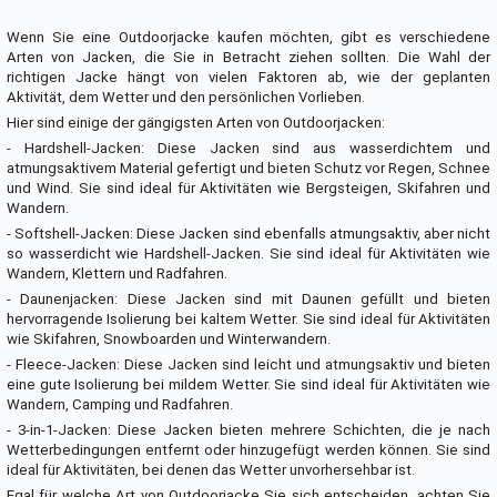
Wenn Sie eine Outdoorjacke kaufen möchten, gibt es verschiedene
Arten von Jacken, die Sie in Betracht ziehen sollten. Die Wahl der
richtigen Jacke hängt von vielen Faktoren ab, wie der geplanten
Aktivität, dem Wetter und den persönlichen Vorlieben.
Hier sind einige der gängigsten Arten von Outdoorjacken:
- Hardshell-Jacken: Diese Jacken sind aus wasserdichtem und
atmungsaktivem Material gefertigt und bieten Schutz vor Regen, Schnee
und Wind. Sie sind ideal für Aktivitäten wie Bergsteigen, Skifahren und
Wandern.
- Softshell-Jacken: Diese Jacken sind ebenfalls atmungsaktiv, aber nicht
so wasserdicht wie Hardshell-Jacken. Sie sind ideal für Aktivitäten wie
Wandern, Klettern und Radfahren.
- Daunenjacken: Diese Jacken sind mit Daunen gefüllt und bieten
hervorragende Isolierung bei kaltem Wetter. Sie sind ideal für Aktivitäten
wie Skifahren, Snowboarden und Winterwandern.
- Fleece-Jacken: Diese Jacken sind leicht und atmungsaktiv und bieten
eine gute Isolierung bei mildem Wetter. Sie sind ideal für Aktivitäten wie
Wandern, Camping und Radfahren.
- 3-in-1-Jacken: Diese Jacken bieten mehrere Schichten, die je nach
Wetterbedingungen entfernt oder hinzugefügt werden können. Sie sind
ideal für Aktivitäten, bei denen das Wetter unvorhersehbar ist.
Egal für welche Art von Outdoorjacke Sie sich entscheiden, achten Sie