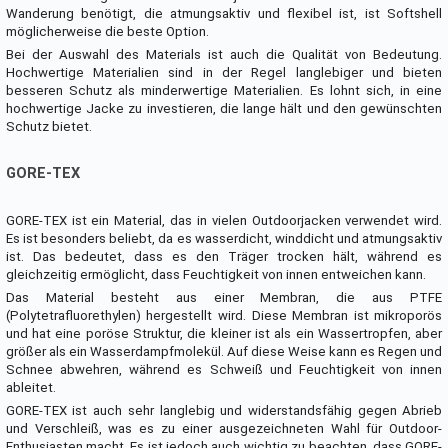
Wanderung benötigt, die atmungsaktiv und flexibel ist, ist Softshell
möglicherweise die beste Option.
Bei der Auswahl des Materials ist auch die Qualität von Bedeutung.
Hochwertige Materialien sind in der Regel langlebiger und bieten
besseren Schutz als minderwertige Materialien. Es lohnt sich, in eine
hochwertige Jacke zu investieren, die lange hält und den gewünschten
Schutz bietet.
GORE-TEX
GORE-TEX ist ein Material, das in vielen Outdoorjacken verwendet wird.
Es ist besonders beliebt, da es wasserdicht, winddicht und atmungsaktiv
ist. Das bedeutet, dass es den Träger trocken hält, während es
gleichzeitig ermöglicht, dass Feuchtigkeit von innen entweichen kann.
Das Material besteht aus einer Membran, die aus PTFE
(Polytetrafluorethylen) hergestellt wird. Diese Membran ist mikroporös
und hat eine poröse Struktur, die kleiner ist als ein Wassertropfen, aber
größer als ein Wasserdampfmolekül. Auf diese Weise kann es Regen und
Schnee abwehren, während es Schweiß und Feuchtigkeit von innen
ableitet.
GORE-TEX ist auch sehr langlebig und widerstandsfähig gegen Abrieb
und Verschleiß, was es zu einer ausgezeichneten Wahl für Outdoor-
Enthusiasten macht. Es ist jedoch auch wichtig zu beachten, dass GORE-