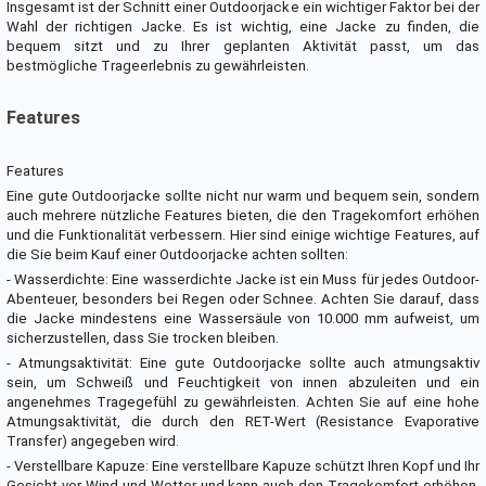
Insgesamt ist der Schnitt einer Outdoorjacke ein wichtiger Faktor bei der
Wahl der richtigen Jacke. Es ist wichtig, eine Jacke zu finden, die
bequem sitzt und zu Ihrer geplanten Aktivität passt, um das
bestmögliche Trageerlebnis zu gewährleisten.
Features
Features
Eine gute Outdoorjacke sollte nicht nur warm und bequem sein, sondern
auch mehrere nützliche Features bieten, die den Tragekomfort erhöhen
und die Funktionalität verbessern. Hier sind einige wichtige Features, auf
die Sie beim Kauf einer Outdoorjacke achten sollten:
- Wasserdichte: Eine wasserdichte Jacke ist ein Muss für jedes Outdoor-
Abenteuer, besonders bei Regen oder Schnee. Achten Sie darauf, dass
die Jacke mindestens eine Wassersäule von 10.000 mm aufweist, um
sicherzustellen, dass Sie trocken bleiben.
- Atmungsaktivität: Eine gute Outdoorjacke sollte auch atmungsaktiv
sein, um Schweiß und Feuchtigkeit von innen abzuleiten und ein
angenehmes Tragegefühl zu gewährleisten. Achten Sie auf eine hohe
Atmungsaktivität, die durch den RET-Wert (Resistance Evaporative
Transfer) angegeben wird.
- Verstellbare Kapuze: Eine verstellbare Kapuze schützt Ihren Kopf und Ihr
Gesicht vor Wind und Wetter und kann auch den Tragekomfort erhöhen.