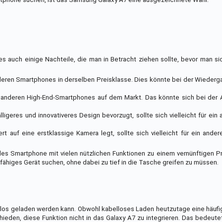
s auch einige Nachteile, die man in Betracht ziehen sollte, bevor man si
anderen Smartphones in derselben Preisklasse. Dies könnte bei der Wieder
gen anderen High-End-Smartphones auf dem Markt. Das könnte sich bei der
älligeres und innovativeres Design bevorzugt, sollte sich vielleicht für ei
rt auf eine erstklassige Kamera legt, sollte sich vielleicht für ein and
es Smartphone mit vielen nützlichen Funktionen zu einem vernünftigen Pre
sfähiges Gerät suchen, ohne dabei zu tief in die Tasche greifen zu müssen.
ellos geladen werden kann. Obwohl kabelloses Laden heutzutage eine häufi
eden, diese Funktion nicht in das Galaxy A7 zu integrieren. Das bedeute