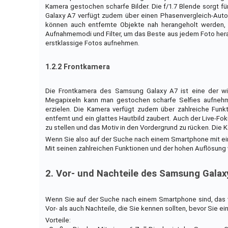
Kamera gestochen scharfe Bilder. Die f/1.7 Blende sorgt fü
Galaxy A7 verfügt zudem über einen Phasenvergleich-Autof
können auch entfernte Objekte nah herangeholt werden, 
Aufnahmemodi und Filter, um das Beste aus jedem Foto her
erstklassige Fotos aufnehmen.
1.2.2 Frontkamera
Die Frontkamera des Samsung Galaxy A7 ist eine der wic
Megapixeln kann man gestochen scharfe Selfies aufnehme
erzielen. Die Kamera verfügt zudem über zahlreiche Funk
entfernt und ein glattes Hautbild zaubert. Auch der Live-Fok
zu stellen und das Motiv in den Vordergrund zu rücken. Die
Wenn Sie also auf der Suche nach einem Smartphone mit eine
Mit seinen zahlreichen Funktionen und der hohen Auflösung we
2. Vor- und Nachteile des Samsung Galax
Wenn Sie auf der Suche nach einem Smartphone sind, das vi
Vor- als auch Nachteile, die Sie kennen sollten, bevor Sie e
Vorteile: