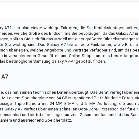
 A7? Hier sind einige wichtige Faktoren, die Sie berücksichtigen sollte
cheiden, welche Größe des Bildschirms Sie bevorzugen, da das Galaxy A7 i
ugen, sollten Sie sich für das Modell mit einer größeren Bildschirmdiagona
r Sie wichtig sind. Das Galaxy A7 bietet viele Funktionen, wie z.B. ein
ie sich überlegen, welche Angebote und Verträge verfügbar sind, um das b
en in verschiedenen Geschäften und Online-Shops, um das beste Angebot 
n, das bestmögliche Samsung Galaxy A7-Angebot zu finden.
 A7
 das mit seinen technischen Daten überzeugt. Das Gerät verfügt über ein 
. Mit einem Speicherplatz von 64 GB ist genügend Platz für deine Fotos, 
assige Triple-Kamera mit 24 MP, 8 MP und 5 MP Auflösung, die auch 
s Galaxy A7 verfügt über einen schnellen Octa-Core-Prozessor, der für ei
imensioniert und bietet eine lange Laufzeit. Zusammenfassend ist das Sa
Kamera und ausreichend Speicherplatz.