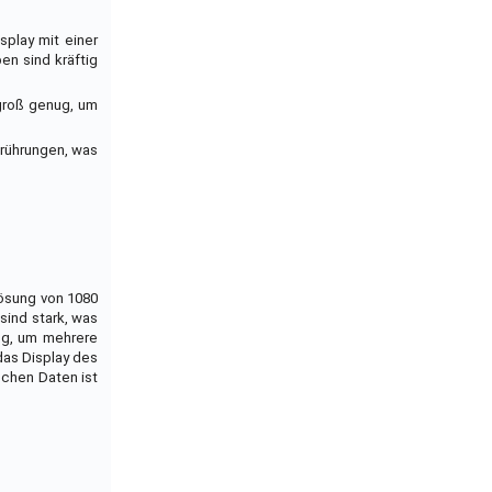
splay mit einer
en sind kräftig
 groß genug, um
erührungen, was
lösung von 1080
sind stark, was
ug, um mehrere
das Display des
schen Daten ist