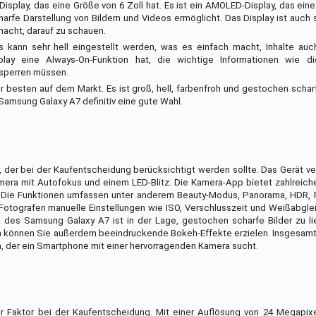
splay, das eine Größe von 6 Zoll hat. Es ist ein AMOLED-Display, das ein
arfe Darstellung von Bildern und Videos ermöglicht. Das Display ist auch 
acht, darauf zu schauen.
Es kann sehr hell eingestellt werden, was es einfach macht, Inhalte au
lay eine Always-On-Funktion hat, die wichtige Informationen wie d
tsperren müssen.
 besten auf dem Markt. Es ist groß, hell, farbenfroh und gestochen schar
Samsung Galaxy A7 definitiv eine gute Wahl.
 der bei der Kaufentscheidung berücksichtigt werden sollte. Das Gerät ve
ra mit Autofokus und einem LED-Blitz. Die Kamera-App bietet zahlreiche
 Die Funktionen umfassen unter anderem Beauty-Modus, Panorama, HDR,
 Fotografen manuelle Einstellungen wie ISO, Verschlusszeit und Weißabgl
des Samsung Galaxy A7 ist in der Lage, gestochen scharfe Bilder zu lie
on können Sie außerdem beeindruckende Bokeh-Effekte erzielen. Insgesamt
, der ein Smartphone mit einer hervorragenden Kamera sucht.
 Faktor bei der Kaufentscheidung. Mit einer Auflösung von 24 Megapixe