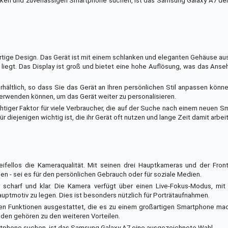
rken und zuverlässigen Smartphone suchen, ist das Samsung Galaxy A7 defi
rtige Design. Das Gerät ist mit einem schlanken und eleganten Gehäuse au
 liegt. Das Display ist groß und bietet eine hohe Auflösung, was das Ans
ältlich, so dass Sie das Gerät an Ihren persönlichen Stil anpassen könne
verwenden können, um das Gerät weiter zu personalisieren.
tiger Faktor für viele Verbraucher, die auf der Suche nach einem neuen S
für diejenigen wichtig ist, die ihr Gerät oft nutzen und lange Zeit damit arb
ifellos die Kameraqualität. Mit seinen drei Hauptkameras und der Fron
hen - sei es für den persönlichen Gebrauch oder für soziale Medien.
 scharf und klar. Die Kamera verfügt über einen Live-Fokus-Modus, m
ptmotiv zu legen. Dies ist besonders nützlich für Porträtaufnahmen.
ren Funktionen ausgestattet, die es zu einem großartigen Smartphone ma
aden gehören zu den weiteren Vorteilen.
artphone suchen, ist das Samsung Galaxy A7 eine ausgezeichnete Wahl.