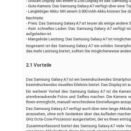
- Großes Display: Mit einem 6-Zoll-Display ist das Samsung 
- Gute Kamera: Das Samsung Galaxy A7 verfügt über eine Tr
- Langlebiger Akku: Mit einem 3.300 mAh-Akku können Sie 
Nachteile:
- Preis: Das Samsung Galaxy A7 ist teurer als einige ander
- Kein schnelles Laden: Das Samsung Galaxy A7 verfügt nic
aufgeladen ist.
- Mangelnde Leistung: Das Samsung Galaxy A7 ist möglicher
Insgesamt ist das Samsung Galaxy A7 ein solides Smartph
das mehr Leistung bietet, sollten Sie möglicherweise ander
2.1 Vorteile
Das Samsung Galaxy A7 ist ein beeindruckendes Smartphone, d
beeindruckendes visuelles Erlebnis bietet. Das Display is
Ein weiterer Vorteil des Samsung Galaxy A7 ist die Kame
atemberaubende Fotos und Selfies machen. Die Kamera verf
Ihnen ermöglicht, manuell verschiedene Einstellungen anzu
Das Samsung Galaxy A7 verfügt auch über eine lange Akkulau
anzusehen, ohne sich Gedanken über das Aufladen machen z
GHz Octa-Core-Prozessor ausgestattet, der es Ihnen ermögl
Zusammenfassend bietet das Samsung Galaxy A7 viele Vorte