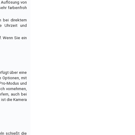
e Auflösung von
sehr farbenfroh
ch bei direktem
ie Uhrzeit und
f. Wenn Sie ein
rfügt über eine
 Optionen, mit
 Pro-Modus und
eich vornehmen,
fern, auch bei
 ist die Kamera
ln schießt die