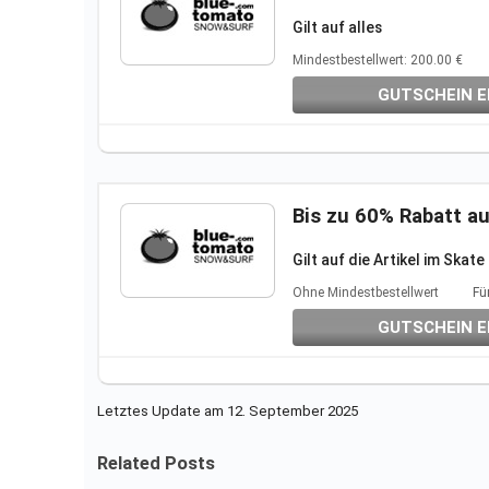
Gilt auf
alles
Mindestbestellwert: 200.00 €
GUTSCHEIN E
Bis zu 60% Rabatt au
Gilt auf die Artikel im Skat
Folgt unserem Link, um das
Ohne Mindestbestellwert
Fü
Weitere Infos auf der Aktio
Einen Gutscheincode benötig
GUTSCHEIN E
Letztes Update am 12. September 2025
Related Posts