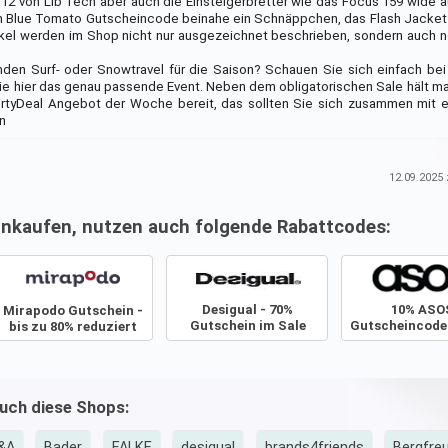
/12 von Lib Tech aber auch die Einsteigerbretter wie das Focus 159 wide
 Blue Tomato Gutscheincode beinahe ein Schnäppchen, das Flash Jacket
rtikel werden im Shop nicht nur ausgezeichnet beschrieben, sondern auch 
en Surf- oder Snowtravel für die Saison? Schauen Sie sich einfach bei
 hier das genau passende Event. Neben dem obligatorischen Sale hält man
irtyDeal Angebot der Woche bereit, das sollten Sie sich zusammen mit 
n
12.09.2025
z
inkaufen, nutzen auch folgende Rabattcodes:
Desigual - 70%
10% ASO
Mirapodo Gutschein -
Gutschein im Sale
Gutscheincode
bis zu 80% reduziert
August 2026
2026
auch diese Shops:
&A
Bader
FALKE
desigual
brands4friends
Bergfre