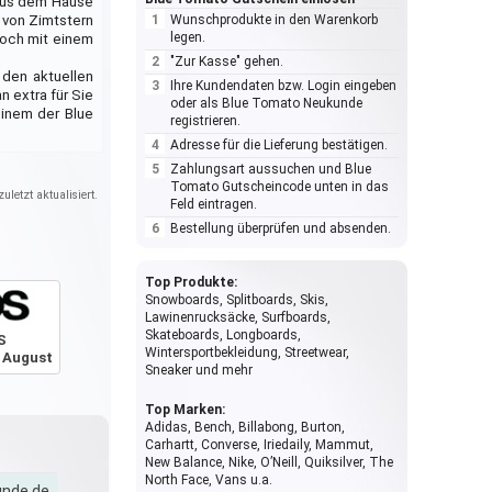
 aus dem Hause
 von Zimtstern
Wunschprodukte in den Warenkorb
legen.
noch mit einem
"Zur Kasse" gehen.
 den aktuellen
Ihre Kundendaten bzw. Login eingeben
 extra für Sie
oder als Blue Tomato Neukunde
einem der Blue
registrieren.
Adresse für die Lieferung bestätigen.
Zahlungsart aussuchen und Blue
Tomato Gutscheincode unten in das
uletzt aktualisiert.
Feld eintragen.
Bestellung überprüfen und absenden.
Top Produkte:
Snowboards, Splitboards, Skis,
Lawinenrucksäcke, Surfboards,
Skateboards, Longboards,
S
Wintersportbekleidung, Streetwear,
 August
Sneaker und mehr
Top Marken:
Adidas, Bench, Billabong, Burton,
Carhartt, Converse, Iriedaily, Mammut,
New Balance, Nike, O’Neill, Quiksilver, The
North Face, Vans u.a.
unde.de