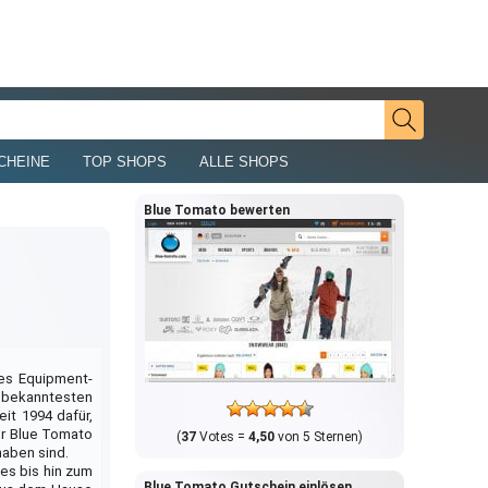
CHEINE
TOP SHOPS
ALLE SHOPS
Blue Tomato bewerten
es Equipment-
50 bekanntesten
it 1994 dafür,
er Blue Tomato
(
37
Votes =
4,50
von 5 Sternen)
haben sind.
es bis hin zum
Blue Tomato Gutschein einlösen