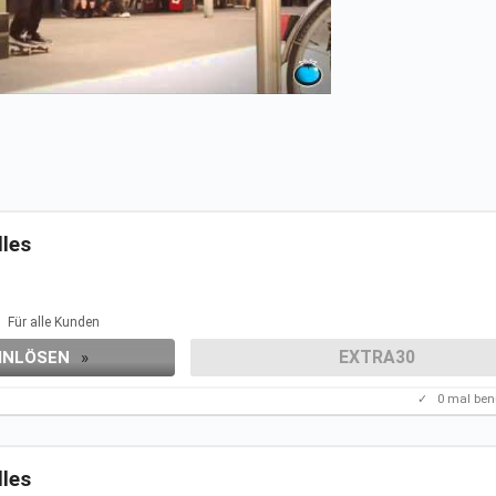
lles
Für alle Kunden
EXTRA30
INLÖSEN
»
✓
0
mal ben
lles