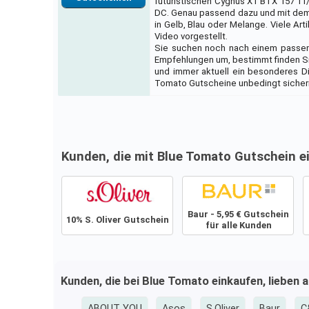
futuristischen Cygnus X1 BTX 157 11
DC. Genau passend dazu und mit dem
in Gelb, Blau oder Melange. Viele A
Video vorgestellt.
Sie suchen noch nach einem passend
Empfehlungen um, bestimmt finden Sie
und immer aktuell ein besonderes D
Tomato Gutscheine unbedingt sicher
Kunden, die mit Blue Tomato Gutschein e
Baur - 5,95 € Gutschein
10% S. Oliver Gutschein
für alle Kunden
Kunden, die bei Blue Tomato einkaufen, lieben 
ABOUT YOU
Asos
S.Oliver
Baur
C