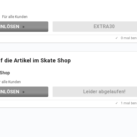
Für alle Kunden
EXTRA30
INLÖSEN
»
✓
0
mal ben
f die Artikel im Skate Shop
e Shop
 Angebot
kennenzulernen.
r alle Kunden
nsseite.
t ihr nicht.
Leider abgelaufen!
INLÖSEN
»
✓
1
mal ben