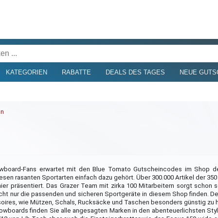
KATEGORIEN
RABATTE
DEALS DES TAGES
NEUE GUTS
in
Snowboard-Fans erwartet mit den Blue Tomato Gutscheincodes im Shop d
diesen rasanten Sportarten einfach dazu gehört. Über 300.000 Artikel der 3
r präsentiert. Das Grazer Team mit zirka 100 Mitarbeitern sorgt schon se
icht nur die passenden und sicheren Sportgeräte in diesem Shop finden. D
ssoires, wie Mützen, Schals, Rucksäcke und Taschen besonders günstig zu 
wboards finden Sie alle angesagten Marken in den abenteuerlichsten Styl