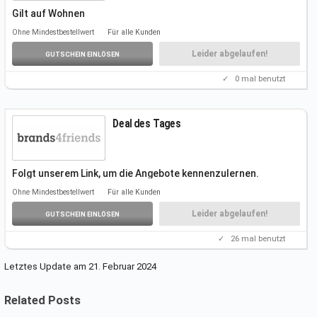
Gilt auf Wohnen
Folgt unserem Link, um die Angebote kennenzulernen.
Ohne Mindestbestellwert
Für alle Kunden
Weitere
Infos auf der Aktionsseite.
Einen Gutscheincode benötigt ihr nicht.
Leider abgelaufen!
GUTSCHEIN EINLÖSEN
✓
0
mal benutzt
Deal des Tages
Folgt unserem Link, um die Angebote kennenzulernen.
Weitere Infos auf der
Aktionsseite.
Ohne Mindestbestellwert
Für alle Kunden
Einen Gutscheincode benötigt ihr nicht.
Leider abgelaufen!
GUTSCHEIN EINLÖSEN
✓
26
mal benutzt
Letztes Update am 21. Februar 2024
Related Posts