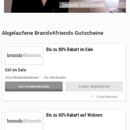
Abgelaufene Brands4friends Gutscheine
Bis zu 80% Rabatt im Sale
Gilt im Sale
Folgt unserem Link, um die Angebote kennenzulernen.
Ohne Mindestbestellwert
Für alle Kunden
Weitere Infos
auf der Aktionsseite.
Einen Gutscheincode benötigt ihr nicht.
Leider abgelaufen!
GUTSCHEIN EINLÖSEN
✓
3
mal benutzt
Bis zu 60% Rabatt auf Wohnen