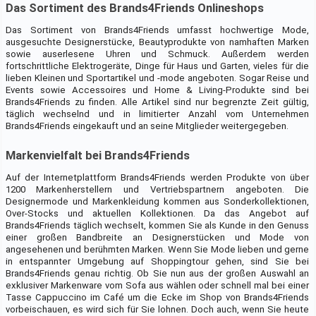
Das Sortiment des Brands4Friends Onlineshops
Das Sortiment von Brands4Friends umfasst hochwertige Mode,
ausgesuchte Designerstücke, Beautyprodukte von namhaften Marken
sowie auserlesene Uhren und Schmuck. Außerdem werden
fortschrittliche Elektrogeräte, Dinge für Haus und Garten, vieles für die
lieben Kleinen und Sportartikel und -mode angeboten. Sogar Reise und
Events sowie Accessoires und Home & Living-Produkte sind bei
Brands4Friends zu finden. Alle Artikel sind nur begrenzte Zeit gültig,
täglich wechselnd und in limitierter Anzahl vom Unternehmen
Brands4Friends eingekauft und an seine Mitglieder weitergegeben.
Markenvielfalt bei Brands4Friends
Auf der Internetplattform Brands4Friends werden Produkte von über
1200 Markenherstellern und Vertriebspartnern angeboten. Die
Designermode und Markenkleidung kommen aus Sonderkollektionen,
Over-Stocks und aktuellen Kollektionen. Da das Angebot auf
Brands4Friends täglich wechselt, kommen Sie als Kunde in den Genuss
einer großen Bandbreite an Designerstücken und Mode von
angesehenen und berühmten Marken. Wenn Sie Mode lieben und gerne
in entspannter Umgebung auf Shoppingtour gehen, sind Sie bei
Brands4Friends genau richtig. Ob Sie nun aus der großen Auswahl an
exklusiver Markenware vom Sofa aus wählen oder schnell mal bei einer
Tasse Cappuccino im Café um die Ecke im Shop von Brands4Friends
vorbeischauen, es wird sich für Sie lohnen. Doch auch, wenn Sie heute