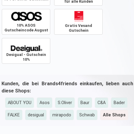
für alle Kunden
10% ASOS
Gratis Vesand
Gutscheincode August
Gutschein
2026
Desigual - Gutschein
10%
Kunden, die bei Brands4friends einkaufen, lieben auch
diese Shops:
ABOUT YOU
Asos
S.Oliver
Baur
C&A
Bader
FALKE
desigual
mirapodo
Schwab
Alle Shops