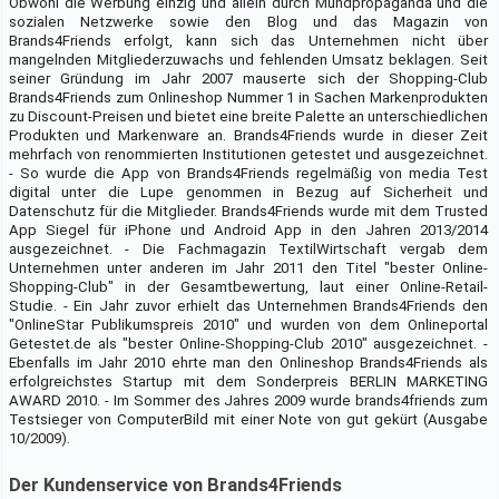
Obwohl die Werbung einzig und allein durch Mundpropaganda und die
sozialen Netzwerke sowie den Blog und das Magazin von
Brands4Friends erfolgt, kann sich das Unternehmen nicht über
mangelnden Mitgliederzuwachs und fehlenden Umsatz beklagen. Seit
seiner Gründung im Jahr 2007 mauserte sich der Shopping-Club
Brands4Friends zum Onlineshop Nummer 1 in Sachen Markenprodukten
zu Discount-Preisen und bietet eine breite Palette an unterschiedlichen
Produkten und Markenware an. Brands4Friends wurde in dieser Zeit
mehrfach von renommierten Institutionen getestet und ausgezeichnet.
- So wurde die App von Brands4Friends regelmäßig von media Test
digital unter die Lupe genommen in Bezug auf Sicherheit und
Datenschutz für die Mitglieder. Brands4Friends wurde mit dem Trusted
App Siegel für iPhone und Android App in den Jahren 2013/2014
ausgezeichnet. - Die Fachmagazin TextilWirtschaft vergab dem
Unternehmen unter anderen im Jahr 2011 den Titel "bester Online-
Shopping-Club" in der Gesamtbewertung, laut einer Online-Retail-
Studie. - Ein Jahr zuvor erhielt das Unternehmen Brands4Friends den
"OnlineStar Publikumspreis 2010" und wurden von dem Onlineportal
Getestet.de als "bester Online-Shopping-Club 2010" ausgezeichnet. -
Ebenfalls im Jahr 2010 ehrte man den Onlineshop Brands4Friends als
erfolgreichstes Startup mit dem Sonderpreis BERLIN MARKETING
AWARD 2010. - Im Sommer des Jahres 2009 wurde brands4friends zum
Testsieger von ComputerBild mit einer Note von gut gekürt (Ausgabe
10/2009).
Der Kundenservice von Brands4Friends