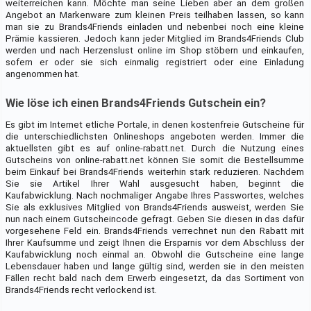
weiterreichen kann. Möchte man seine Lieben aber an dem großen
Angebot an Markenware zum kleinen Preis teilhaben lassen, so kann
man sie zu Brands4Friends einladen und nebenbei noch eine kleine
Prämie kassieren. Jedoch kann jeder Mitglied im Brands4Friends Club
werden und nach Herzenslust online im Shop stöbern und einkaufen,
sofern er oder sie sich einmalig registriert oder eine Einladung
angenommen hat.
Wie löse ich einen Brands4Friends Gutschein ein?
Es gibt im Internet etliche Portale, in denen kostenfreie Gutscheine für
die unterschiedlichsten Onlineshops angeboten werden. Immer die
aktuellsten gibt es auf online-rabatt.net. Durch die Nutzung eines
Gutscheins von online-rabatt.net können Sie somit die Bestellsumme
beim Einkauf bei Brands4Friends weiterhin stark reduzieren. Nachdem
Sie sie Artikel Ihrer Wahl ausgesucht haben, beginnt die
Kaufabwicklung. Nach nochmaliger Angabe Ihres Passwortes, welches
Sie als exklusives Mitglied von Brands4Friends ausweist, werden Sie
nun nach einem Gutscheincode gefragt. Geben Sie diesen in das dafür
vorgesehene Feld ein. Brands4Friends verrechnet nun den Rabatt mit
Ihrer Kaufsumme und zeigt Ihnen die Ersparnis vor dem Abschluss der
Kaufabwicklung noch einmal an. Obwohl die Gutscheine eine lange
Lebensdauer haben und lange gültig sind, werden sie in den meisten
Fällen recht bald nach dem Erwerb eingesetzt, da das Sortiment von
Brands4Friends recht verlockend ist.