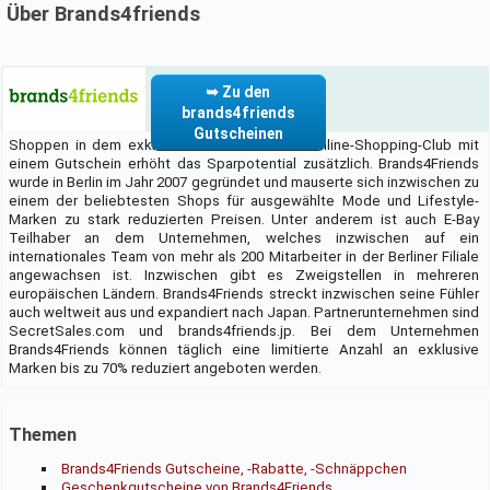
Über Brands4friends
➥ Zu den
brands4friends
Gutscheinen
Shoppen in dem exklusiven Brands4Friends Online-Shopping-Club mit
einem Gutschein erhöht das Sparpotential zusätzlich. Brands4Friends
wurde in Berlin im Jahr 2007 gegründet und mauserte sich inzwischen zu
einem der beliebtesten Shops für ausgewählte Mode und Lifestyle-
Marken zu stark reduzierten Preisen. Unter anderem ist auch E-Bay
Teilhaber an dem Unternehmen, welches inzwischen auf ein
internationales Team von mehr als 200 Mitarbeiter in der Berliner Filiale
angewachsen ist. Inzwischen gibt es Zweigstellen in mehreren
europäischen Ländern. Brands4Friends streckt inzwischen seine Fühler
auch weltweit aus und expandiert nach Japan. Partnerunternehmen sind
SecretSales.com und brands4friends.jp. Bei dem Unternehmen
Brands4Friends können täglich eine limitierte Anzahl an exklusive
Marken bis zu 70% reduziert angeboten werden.
Themen
Brands4Friends Gutscheine, -Rabatte, -Schnäppchen
Geschenkgutscheine von Brands4Friends