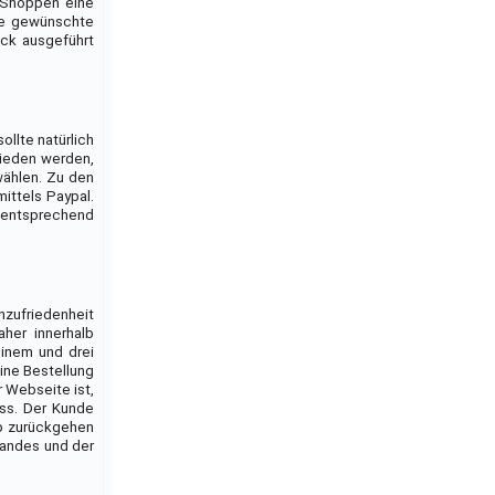
 Shoppen eine
die gewünschte
ick ausgeführt
llte natürlich
ieden werden,
wählen. Zu den
ittels Paypal.
n entsprechend
nzufriedenheit
her innerhalb
einem und drei
ine Bestellung
 Webseite ist,
uss. Der Kunde
op zurückgehen
sandes und der