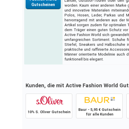
Länder, Outdoor-Touren oder den ga
Gutscheinen
worden. Kaum einer anderen Marke ge
und innovative Materialen miteinan
Polos, Hosen, Leder, Parkas und M
hervorragend mit anderen aus der Mo
Artikel sorgen zudem für optimalen 
dem Träger einen guten Schutz vor 
Active Fashion World sich gewandel
umfangreichen Sortiment. Schuhe fü
Stiefel, Sneakers und Halbschuhe i
praktische und raffinierte Accessoir
Männer orientierte Modelinie auch 
funktionell bis elegant.
Kunden, die mit Active Fashion World Gu
Baur - 5,95 € Gutschein
10% S. Oliver Gutschein
für alle Kunden