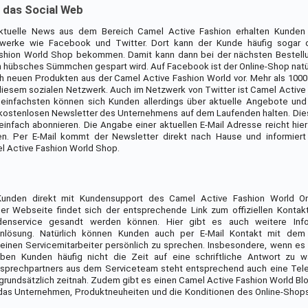
das Social Web
 aktuelle News aus dem Bereich Camel Active Fashion erhalten Kunde
zwerke wie Facebook und Twitter. Dort kann der Kunde häufig sogar 
shion World Shop bekommen. Damit kann dann bei der nächsten Bestellu
in hübsches Sümmchen gespart wird. Auf Facebook ist der Online-Shop natür
ich neuen Produkten aus der Camel Active Fashion World vor. Mehr als 100
diesem sozialen Netzwerk. Auch im Netzwerk von Twitter ist Camel Active
 einfachsten können sich Kunden allerdings über aktuelle Angebote un
kostenlosen Newsletter des Unternehmens auf dem Laufenden halten. Die
infach abonnieren. Die Angabe einer aktuellen E-Mail Adresse reicht hier 
en. Per E-Mail kommt der Newsletter direkt nach Hause und informiert
 Active Fashion World Shop.
Kunden direkt mit Kundensupport des Camel Active Fashion World On
der Webseite findet sich der entsprechende Link zum offiziellen Kontakt
enservice gesandt werden können. Hier gibt es auch weitere Info
inlösung. Natürlich können Kunden auch per E-Mail Kontakt mit de
 einen Servicemitarbeiter persönlich zu sprechen. Insbesondere, wenn es
ben Kunden häufig nicht die Zeit auf eine schriftliche Antwort zu wa
nsprechpartners aus dem Serviceteam steht entsprechend auch eine Tele
rundsätzlich zeitnah. Zudem gibt es einen Camel Active Fashion World Blo
 das Unternehmen, Produktneuheiten und die Konditionen des Online-Sho