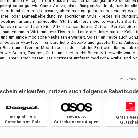
nz normalen Alltag ist der Casual Look der Kleidungsstücke dieser Ma
lingt es so gut wie Camel Active, einen lässigen Ausdruck, funktionell
der zu kombinieren. Ob lässige, abenteuerlustige Herrenbekleidung wie 
äntel oder Damenbekleidung im sportlichen Style - jedes Kleidungsstü
delinie für einen individuellen Stil kombinieren. Die verwandten Stoffe
Tragekomfort und perfekten Sitz. Insbesondere im Outdoor-Bereich biete
unangenehmen Witterungseinflüssen. Im Laufe der Jahre hat die Kollek
t und um einige modische Neuheiten erweitert. So zählen heute auch Sc
r Outdoor-Aktivitäten, für berufliche Zwecke und geschäftliche Anläss
n Braun und diversen Modefarben finden sich im Portfolio dieses Labe
es wie Schals, Taschen, Gürtel und Ledergeldbörsen. Mittlerweile wurde d
den Damen erschlossen. Das Sortiment umfasst modische Artikel und Ac
21.02.2024
z
tschein einkaufen, nutzen auch folgende Rabattcode
Desigual - 70%
10% ASOS
Gratis Ves
Gutschein im Sale
Gutscheincode August
Gutsche
August 2026
2026