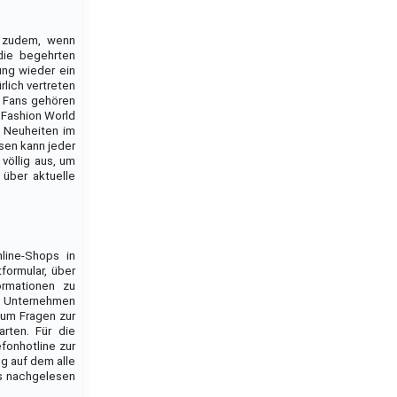
n zudem, wenn
die begehrten
ng wieder ein
lich vertreten
0 Fans gehören
 Fashion World
d Neuheiten im
sen kann jeder
völlig aus, um
 über aktuelle
line-Shops in
formular, über
rmationen zu
m Unternehmen
 um Fragen zur
rten. Für die
fonhotline zur
g auf dem alle
ps nachgelesen