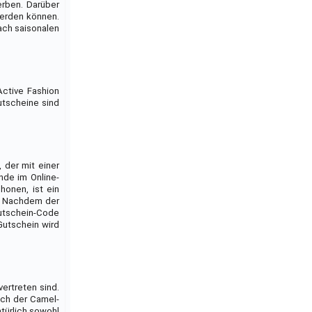
erben. Darüber
werden können.
nach saisonalen
Active Fashion
utscheine sind
 der mit einer
nde im Online-
honen, ist ein
s. Nachdem der
Gutschein-Code
Gutschein wird
vertreten sind.
ach der Camel-
atürlich sowohl