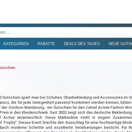
KATEGORIEN
RABATTE
DEALS DES TAGES
NEUE GUTS
 Gutschein
d Gutschein spart man bei Schuhen, Oberbekleidung und Accessoires im O
asics, die für jede Gelegenheit passend kombiniert werden können, bilden
f der Outdoor-Wanderung - ein Gutschein für den Camel Active Fashion Wor
reis in den Kleiderschrank. Seit 2002 zeigt sich das deutsche Bekleidu
l Active verantwortlich. Diese Markenlinie steht in engem Zusamme
 Trophy". Dieses Event brachte den Ausschlag für eine hochwertige Modeli
t durch moderne Schnitte und exzellente Verarbeitungen besticht. Für R