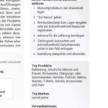
rke konzipiert
einlösen
e Ausführungen
Wunschprodukte in den Warenkorb
Chinos, Jeans,
legen.
ck lässt sich
 der einzelnen
"Zur Kasse" gehen.
n die Produkte
Ihre Kundendaten bzw. Login eingeben
tion von Camel
oder als ActiveShoeWorld Neukunde
huhmodelle zum
registrieren.
e zählen dazu.
Adresse für die Lieferung bestätigen.
ls, ebenso wie
Zahlungsart aussuchen und
ie früher eher
ActiveShoeWorld Gutscheincode
cessoires von
unten in das Feld eintragen.
Bestellung überprüfen und absenden.
uletzt aktualisiert.
Top Produkte:
Bekleidung, Schuhe für Männer und
s:
Frauen, Winterparka, Übergangs- oder
Sommerjacken, Hemden, Pullover, Sakkos,
Westen, T-Shirts, Schuhe, Accessoires
und mehr
and
Top Marken:
in
camel active
Versandoptionen: