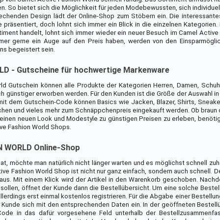
n. So bietet sich die Möglichkeit für jeden Modebewussten, sich individuel
rechenden Design lädt der Online-Shop zum Stöbern ein. Die interessant
e präsentiert, doch lohnt sich immer ein Blick in die einzelnen Kategorien
iment handelt, lohnt sich immer wieder ein neuer Besuch im Camel Active
mer gerne ein Auge auf den Preis haben, werden von den Einsparmöglic
ns begeistert sein.
D - Gutscheine für hochwertige Markenware
ld Gutschein können alle Produkte der Kategorien Herren, Damen, Schuh
ch günstiger erworben werden. Für den Kunden ist die Größe der Auswahl in
 mit dem Gutschein-Code können Basics wie Jacken, Blazer, Shirts, Sneake
aschen und vieles mehr zum Schnäppchenpreis eingekauft werden. Ob braun 
m einen neuen Look und Modestyle zu günstigen Preisen zu erleben, benötig
ve Fashion World Shops.
N WORLD Online-Shop
at, möchte man natürlich nicht länger warten und es möglichst schnell zu
ive Fashion World Shop ist nicht nur ganz einfach, sondern auch schnell. D
aus. Mit einem Klick wird der Artikel in den Warenkorb geschoben. Nachde
 sollen, öffnet der Kunde dann die Bestellübersicht. Um eine solche Beste
erdings erst einmal kostenlos registrieren. Für die Abgabe einer Bestellun
Kunde sich mit den entsprechenden Daten ein. In der geöffneten Bestellü
ode in das dafür vorgesehene Feld unterhalb der Bestellzusammenfas