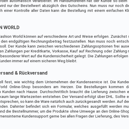
rden automatisch verarbeitet. Im Handumdrehen hat der Kunde so beim
ird nur der Bestellwert abzüglich des Gutscheins. Nun muss nur noch 
 einer Kontrolle aller Daten kann die Bestellung mit einem einfachen Kl
ON WORLD
ashion World können auf verschiedene Art und Weise erfolgen. Zunächst so
 den endgültigen Rechnungsbetrag festzustellen. Nun muss noch entsch
 soll. Der Kunde kann zwischen verschiedenen Zahlungsoptionen frei aus
 Zahlungen per Kreditkarte, Vorkasse, Kauf auf Rechnung oder Zahlung m
ch besonderer Wert auf die Kundensicherheit gelegt. Die Zahlungen erfolge
 Kunden immer auf einem sicheren Weg bleibt.
rsand & Rückversand
ell fest, wie wichtig dem Unternehmen der Kundenservice ist. Die Kunde
orld Online-Shop besonders am Herzen. Die Bestellungen kommen da
 Kunden nach Hause. Durchschnittlich braucht die Lieferung zwischen 
aum lange Wartezeiten entstehen. Der Versand erfolgt über DHL. Sollte e
sprechen, so kann die Ware natürlich auch zurückgesandt werden. Auf der
inden. Dahinter befindet sich ein Formular, welches ausgefüllt werden m
 und die Bestellnummer, um die Produkte ohne Umwege an den Online-Sh
nehmensinterne Kundensupport gerne bei allen Fragen der Lieferung, des Ver