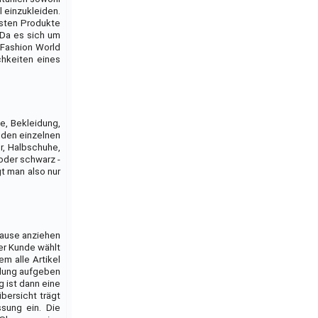
l einzukleiden.
esten Produkte
. Da es sich um
 Fashion World
hkeiten eines
e, Bekleidung,
 den einzelnen
r, Halbschuhe,
oder schwarz -
t man also nur
hause anziehen
er Kunde wählt
m alle Artikel
llung aufgeben
g ist dann eine
bersicht trägt
sung ein. Die