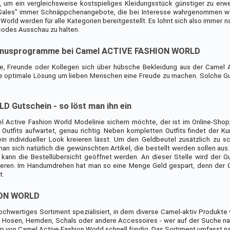
, um ein vergleichsweise kostspieliges Kleidungsstück günstiger zu erw
e "Sales" immer Schnäppchenangebote, die bei Interesse wahrgenommen 
World werden für alle Kategorien bereitgestellt. Es lohnt sich also immer 
odes Ausschau zu halten.
onusprogramme bei Camel ACTIVE FASHION WORLD
te, Freunde oder Kollegen sich über hübsche Bekleidung aus der Camel 
e optimale Lösung um lieben Menschen eine Freude zu machen. Solche G
Gutschein - so löst man ihn ein
 Active Fashion World Modelinie sichern möchte, der ist im Online-Shop,
 Outfits aufwartet, genau richtig. Neben kompletten Outfits findet der Ku
n individueller Look kreieren lässt. Um den Geldbeutel zusätzlich zu sc
man sich natürlich die gewünschten Artikel, die bestellt werden sollen au
 kann die Bestellübersicht geöffnet werden. An dieser Stelle wird der 
vieren. Im Handumdrehen hat man so eine Menge Geld gespart, denn der 
t.
ION WORLD
hochwertiges Sortiment spezialisiert, in dem diverse Camel-aktiv Produkte 
 Hosen, Hemden, Schals oder andere Accessoires - wer auf der Suche n
hop von Camel Active Fashion World schnell fündig. Das Sortiment umfasst n