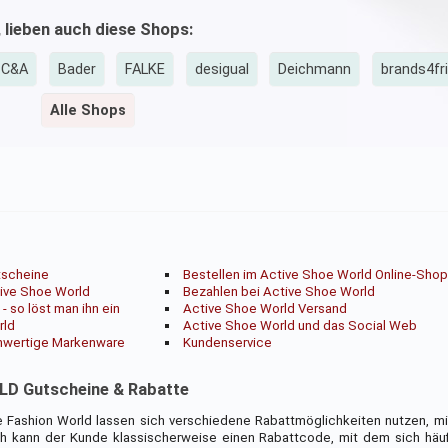
, lieben auch diese Shops:
C&A
Bader
FALKE
desigual
Deichmann
brands4fr
Alle Shops
tscheine
Bestellen im Active Shoe World Online-Sho
ive Shoe World
Bezahlen bei Active Shoe World
 so löst man ihn ein
Active Shoe World Versand
rld
Active Shoe World und das Social Web
hwertige Markenware
Kundenservice
D Gutscheine & Rabatte
ve Fashion World lassen sich verschiedene Rabattmöglichkeiten nutzen, m
ich kann der Kunde klassischerweise einen Rabattcode, mit dem sich häu