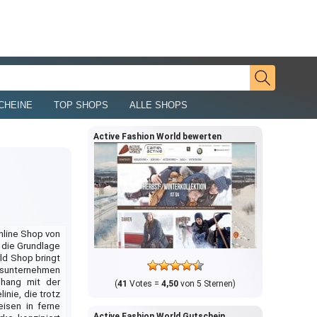
CHEINE
TOP SHOPS
ALLE SHOPS
Active Fashion World bewerten
nline Shop von
 die Grundlage
ld Shop bringt
ngsunternehmen
nhang mit der
(
41
Votes =
4,50
von 5 Sternen)
nie, die trotz
eisen in ferne
Active Fashion World Gutschein