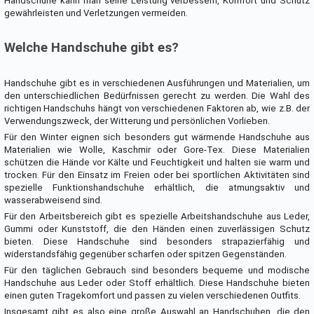
Handschuhe kann man seine Leistung verbessern, Komfort und Schutz
gewährleisten und Verletzungen vermeiden.
Welche Handschuhe gibt es?
Handschuhe gibt es in verschiedenen Ausführungen und Materialien, um
den unterschiedlichen Bedürfnissen gerecht zu werden. Die Wahl des
richtigen Handschuhs hängt von verschiedenen Faktoren ab, wie z.B. der
Verwendungszweck, der Witterung und persönlichen Vorlieben.
Für den Winter eignen sich besonders gut wärmende Handschuhe aus
Materialien wie Wolle, Kaschmir oder Gore-Tex. Diese Materialien
schützen die Hände vor Kälte und Feuchtigkeit und halten sie warm und
trocken. Für den Einsatz im Freien oder bei sportlichen Aktivitäten sind
spezielle Funktionshandschuhe erhältlich, die atmungsaktiv und
wasserabweisend sind.
Für den Arbeitsbereich gibt es spezielle Arbeitshandschuhe aus Leder,
Gummi oder Kunststoff, die den Händen einen zuverlässigen Schutz
bieten. Diese Handschuhe sind besonders strapazierfähig und
widerstandsfähig gegenüber scharfen oder spitzen Gegenständen.
Für den täglichen Gebrauch sind besonders bequeme und modische
Handschuhe aus Leder oder Stoff erhältlich. Diese Handschuhe bieten
einen guten Tragekomfort und passen zu vielen verschiedenen Outfits.
Insgesamt gibt es also eine große Auswahl an Handschuhen, die den