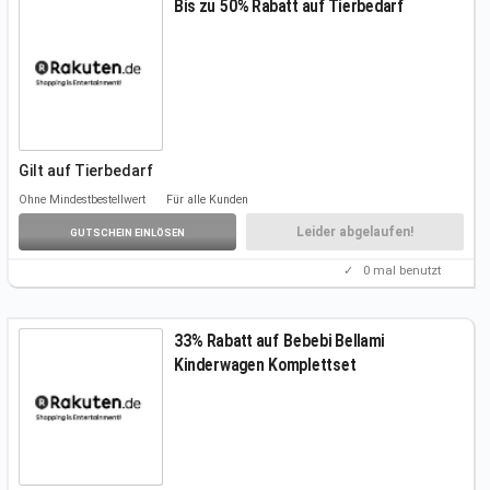
Bis zu 50% Rabatt auf Tierbedarf
Gilt auf Tierbedarf
Folgt unserem Link, um die Angebote kennenzulernen.
Ohne Mindestbestellwert
Für alle Kunden
Weitere
Infos auf der Aktionsseite.
Einen Gutscheincode benötigt ihr nicht.
Leider abgelaufen!
GUTSCHEIN EINLÖSEN
✓
0
mal benutzt
33% Rabatt auf Bebebi Bellami
Kinderwagen Komplettset