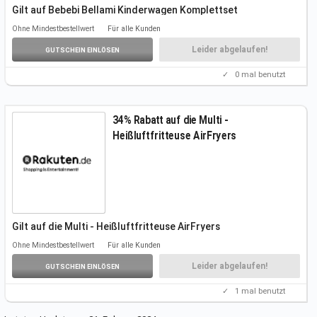
Gilt auf Bebebi Bellami Kinderwagen Komplettset
Folgt unserem Link, um das
Angebot kennenzulernen.
Ohne Mindestbestellwert
Für alle Kunden
Weitere Infos auf der Aktionsseite.
Einen Gutscheincode benötigt ihr nicht.
Leider abgelaufen!
GUTSCHEIN EINLÖSEN
✓
0
mal benutzt
34% Rabatt auf die Multi -
Heißluftfritteuse AirFryers
Gilt auf die Multi - Heißluftfritteuse AirFryers
Folgt unserem Link, um das
Angebot kennenzulernen.
Ohne Mindestbestellwert
Für alle Kunden
Weitere Infos auf der Aktionsseite.
Einen Gutscheincode benötigt ihr nicht.
Leider abgelaufen!
GUTSCHEIN EINLÖSEN
✓
1
mal benutzt