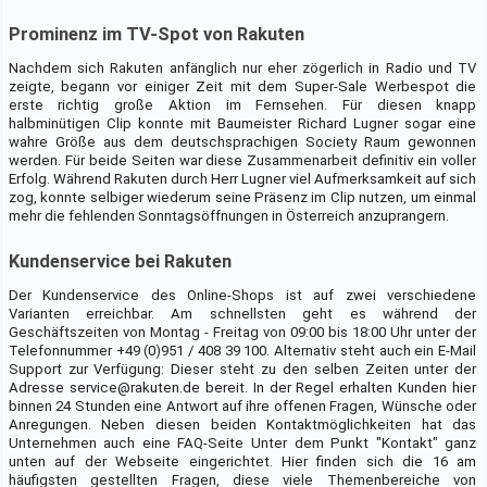
Prominenz im TV-Spot von Rakuten
Nachdem sich Rakuten anfänglich nur eher zögerlich in Radio und TV
zeigte, begann vor einiger Zeit mit dem Super-Sale Werbespot die
erste richtig große Aktion im Fernsehen. Für diesen knapp
halbminütigen Clip konnte mit Baumeister Richard Lugner sogar eine
wahre Größe aus dem deutschsprachigen Society Raum gewonnen
werden. Für beide Seiten war diese Zusammenarbeit definitiv ein voller
Erfolg. Während Rakuten durch Herr Lugner viel Aufmerksamkeit auf sich
zog, konnte selbiger wiederum seine Präsenz im Clip nutzen, um einmal
mehr die fehlenden Sonntagsöffnungen in Österreich anzuprangern.
Kundenservice bei Rakuten
Der Kundenservice des Online-Shops ist auf zwei verschiedene
Varianten erreichbar. Am schnellsten geht es während der
Geschäftszeiten von Montag - Freitag von 09:00 bis 18:00 Uhr unter der
Telefonnummer +49 (0)951 / 408 39 100. Alternativ steht auch ein E-Mail
Support zur Verfügung: Dieser steht zu den selben Zeiten unter der
Adresse service@rakuten.de bereit. In der Regel erhalten Kunden hier
binnen 24 Stunden eine Antwort auf ihre offenen Fragen, Wünsche oder
Anregungen. Neben diesen beiden Kontaktmöglichkeiten hat das
Unternehmen auch eine FAQ-Seite Unter dem Punkt "Kontakt" ganz
unten auf der Webseite eingerichtet. Hier finden sich die 16 am
häufigsten gestellten Fragen, diese viele Themenbereiche von