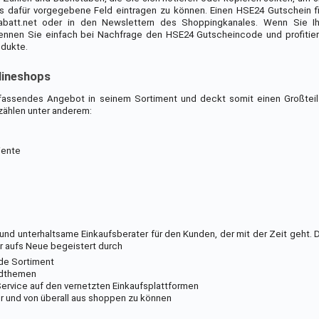
s dafür vorgegebene Feld eintragen zu können. Einen HSE24 Gutschein 
rabatt.net oder in den Newslettern des Shoppingkanales. Wenn Sie Ih
nnen Sie einfach bei Nachfrage den HSE24 Gutscheincode und profitier
odukte.
lineshops
fassendes Angebot in seinem Sortiment und deckt somit einen Großtei
zählen unter anderem:
iente
d unterhaltsame Einkaufsberater für den Kunden, der mit der Zeit geht. D
r aufs Neue begeistert durch
de Sortiment
ndthemen
ervice auf den vernetzten Einkaufsplattformen
hr und von überall aus shoppen zu können