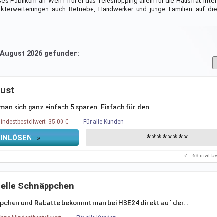
ßes Publikum an. Wenn früher das Teleshopping allein für die Hausfrau inte
kterweiterungen auch Betriebe, Handwerker und junge Familien auf di
. August 2026 gefunden:
gust
an sich ganz einfach 5 sparen. Einfach für den
…
indestbestellwert: 35.00 €
Für alle Kunden
********
EINLÖSEN
»
✓
68
mal be
uelle Schnäppchen
pchen und Rabatte bekommt man bei HSE24 direkt auf der
…