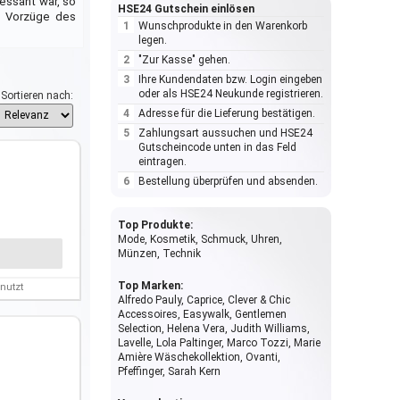
ressant war, so
HSE24 Gutschein einlösen
e Vorzüge des
Wunschprodukte in den Warenkorb
legen.
"Zur Kasse" gehen.
Ihre Kundendaten bzw. Login eingeben
oder als HSE24 Neukunde registrieren.
Sortieren nach:
Adresse für die Lieferung bestätigen.
Zahlungsart aussuchen und HSE24
Gutscheincode unten in das Feld
eintragen.
Bestellung überprüfen und absenden.
Top Produkte:
Mode, Kosmetik, Schmuck, Uhren,
Münzen, Technik
Top Marken:
nutzt
Alfredo Pauly, Caprice, Clever & Chic
Accessoires, Easywalk, Gentlemen
Selection, Helena Vera, Judith Williams,
Lavelle, Lola Paltinger, Marco Tozzi, Marie
Amière Wäschekollektion, Ovanti,
Pfeffinger, Sarah Kern