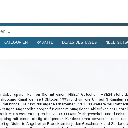
KATEGORIEN
RABATTE
DEALS DES TAGES
NEUE GUTS
m dabei sparen können Sie mit einem HSE24 Gutschein. HSE24 steht d
opping Kanal, der seit Oktober 1995 rund um die Uhr auf 3 Kanälen sei
Frau bringt. Die rund 700 eigene Mitarbeiter und 2.100 weitere bei Partner
 tätigen Angestellte sorgen für einen reibungslosen Ablauf von der Bestell
dukte. So werden täglich bis zu 39.000 Anrufe abgewickelt und durchschn
hopping mit einem stetig steigenden Kundenstamm beweisen, dass da
 breit gefächerte Angebot an Produkten für jeden Geschmack und Geldbeute