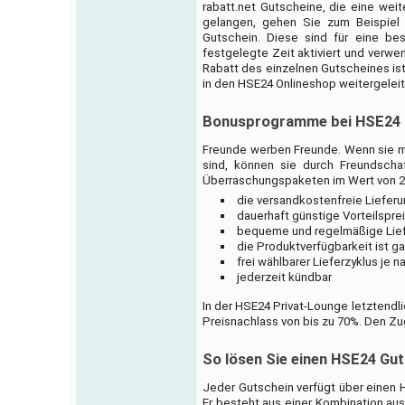
rabatt.net Gutscheine, die eine we
gelangen, gehen Sie zum Beispiel 
Gutschein. Diese sind für eine be
festgelegte Zeit aktiviert und verw
Rabatt des einzelnen Gutscheines is
in den HSE24 Onlineshop weitergeleit
Bonusprogramme bei HSE24
Freunde werben Freunde. Wenn sie mi
sind, können sie durch Freundsch
Überraschungspaketen im Wert von 22
die versandkostenfreie Lieferu
dauerhaft günstige Vorteilspre
bequeme und regelmäßige Lie
die Produktverfügbarkeit ist ga
frei wählbarer Lieferzyklus je
jederzeit kündbar
In der HSE24 Privat-Lounge letztendl
Preisnachlass von bis zu 70%. Den Zu
So lösen Sie einen HSE24 Gut
Jeder Gutschein verfügt über einen H
Er besteht aus einer Kombination aus