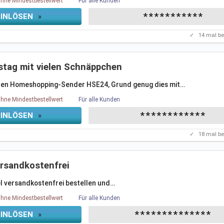
hne Mindestbestellwert
Für alle Kunden
***********
EINLÖSEN
»
✓
14
mal be
stag mit vielen Schnäppchen
n den Homeshopping-Sender HSE24, Grund genug dies mit
…
hne Mindestbestellwert
Für alle Kunden
************
EINLÖSEN
»
✓
18
mal be
rsandkostenfrei
el versandkostenfrei bestellen und
…
hne Mindestbestellwert
Für alle Kunden
**************
EINLÖSEN
»