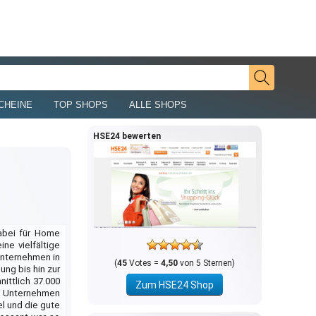
CHEINE
TOP SHOPS
ALLE SHOPS
HSE24 bewerten
abei für Home
ne vielfältige
unternehmen in
(
45
Votes =
4,50
von 5 Sternen)
ung bis hin zur
ittlich 37.000
Zum HSE24 Shop
s Unternehmen
l und die gute