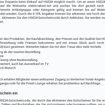
itere Ersparnis beim Einkauf auf HSE24 möglich macht. Um an einen HSE2
auf die Webseite online-rabatt.net und suchen Sie dort gezielt nac
stimmte Artikelgruppe oder Kategorie gültig und können bis auf Wider
endet werden. Durch die 5-10% Angaben können Sie erkennen, wie hoch der
t. Aktivieren Sie den HSE24 Gutscheincode durch Anklicken. Sie werden n
et.
t den Produkten, der Kaufabwicklung, den Priesen und der Qualität bei H
aftswerbung tolle Prämien bekommen und mit etwas Glück auch noch
0 Euro gewinnen. Weiterhin haben Sie mit dem Treue-Abo viele Vorteile:
ng ab der zweiten Bestellung
ise
ferung ohne Neubestellung
rantiert, auch bei Ausverkauf im TV
 nach Wunsch
ich erhalten Mitglieder einen exklusiven Zugang zu limitierten Vorab-Angeb
gangscode für die Privat-Lounge erhalten Sie problemlos auf Nachfrage.
schein ein
SE24 Gutscheincode, der durch das Aktivieren des Gutscheines für Sie rese
 Zahlen und Buchstaben, die Sie sich notieren oder kopieren sollten, um s