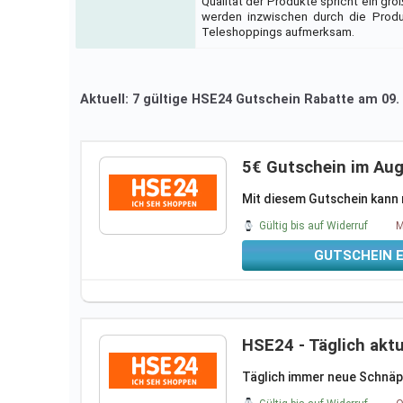
Qualität der Produkte spricht ein gro
werden inzwischen durch die Produ
Teleshoppings aufmerksam.
Aktuell: 7 gültige HSE24 Gutschein Rabatte am 09
5€ Gutschein im Au
Mit diesem Gutschein kann m
Gültig bis auf Widerruf
M
GUTSCHEIN 
HSE24 - Täglich akt
Täglich immer neue Schnäp