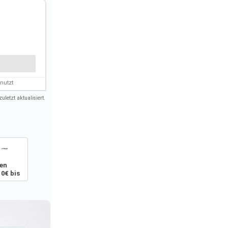
nutzt
uletzt aktualisiert.
ten
10€ bis
tt