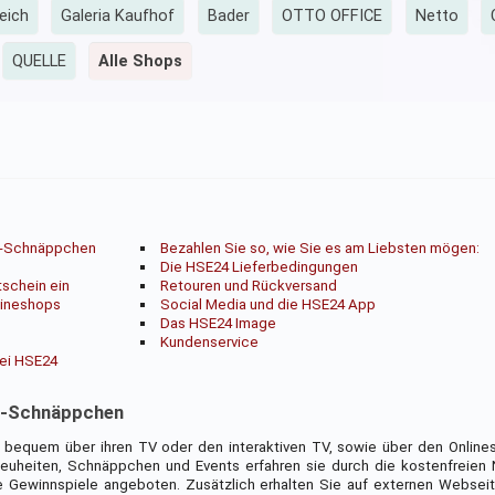
eich
Galeria Kaufhof
Bader
OTTO OFFICE
Netto
QUELLE
Alle Shops
, -Schnäppchen
Bezahlen Sie so, wie Sie es am Liebsten mögen:
Die HSE24 Lieferbedingungen
tschein ein
Retouren und Rückversand
lineshops
Social Media und die HSE24 App
Das HSE24 Image
Kundenservice
bei HSE24
, -Schnäppchen
bequem über ihren TV oder den interaktiven TV, sowie über den Online
euheiten, Schnäppchen und Events erfahren sie durch die kostenfreien 
 Gewinnspiele angeboten. Zusätzlich erhalten Sie auf externen Webseit