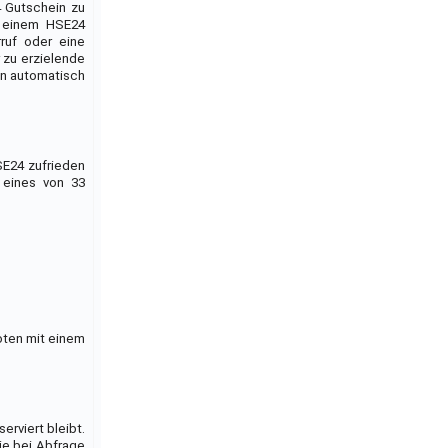
4 Gutschein zu
h einem HSE24
ruf oder eine
 zu erzielende
un automatisch
SE24 zufrieden
 eines von 33
oten mit einem
rviert bleibt.
ie bei Abfrage