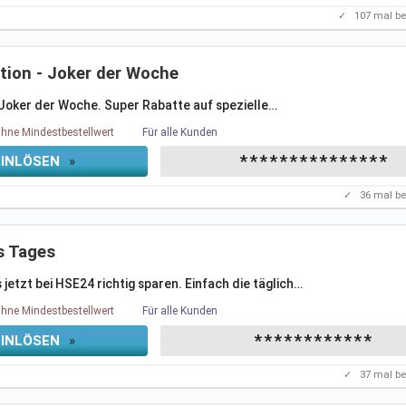
✓
107
mal be
ion - Joker der Woche
Joker der Woche. Super Rabatte auf spezielle
…
hne Mindestbestellwert
Für alle Kunden
***************
EINLÖSEN
»
✓
36
mal be
s Tages
etzt bei HSE24 richtig sparen. Einfach die täglich
…
hne Mindestbestellwert
Für alle Kunden
************
EINLÖSEN
»
✓
37
mal be