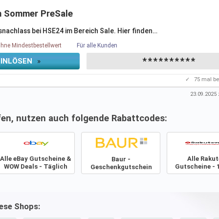
m Sommer PreSale
isnachlass bei HSE24 im Bereich Sale. Hier finden
…
hne Mindestbestellwert
Für alle Kunden
**********
EINLÖSEN
»
✓
75
mal be
23.09.2025
z
fen, nutzen auch folgende Rabattcodes:
Alle eBay Gutscheine &
Alle Raku
Baur -
WOW Deals - Täglich
Gutscheine - 
Geschenkgutschein
Neu!
50% Raba
iese Shops: