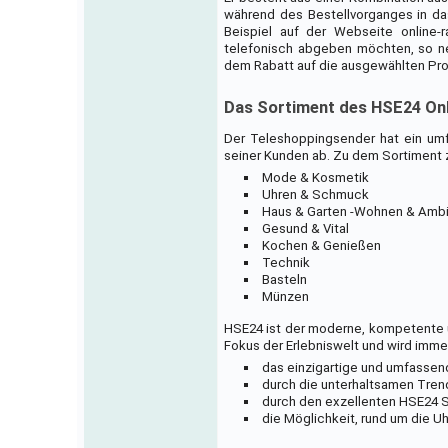
während des Bestellvorganges in da
Beispiel auf der Webseite online-
telefonisch abgeben möchten, so ne
dem Rabatt auf die ausgewählten Pr
Das Sortiment des HSE24 On
Der Teleshoppingsender hat ein um
seiner Kunden ab. Zu dem Sortiment 
Mode & Kosmetik
Uhren & Schmuck
Haus & Garten -Wohnen & Amb
Gesund & Vital
Kochen & Genießen
Technik
Basteln
Münzen
HSE24 ist der moderne, kompetente un
Fokus der Erlebniswelt und wird imme
das einzigartige und umfassen
durch die unterhaltsamen Tre
durch den exzellenten HSE24 S
die Möglichkeit, rund um die U