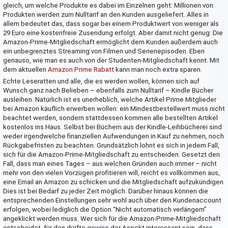
gleich, um welche Produkte es dabei im Einzelnen geht: Millionen von
Produkten werden zum Nulltarif an den Kunden ausgeliefert. Alles in
allem bedeutet das, dass sogar bei einem Produktwert von weniger als
29 Euro eine kostenfreie Zusendung erfolgt. Aber damit nicht genug: Die
Amazon-Prime-Mitgliedschaft ermöglicht dem Kunden außerdem auch
ein unbegrenztes Streaming von Filmen und Serienepisoden. Eben
genauso, wie man es auch von der Studenten-Mitgliedschaft kennt. Mit
dem aktuellen
Amazon Prime Rabatt
kann man noch extra sparen.
Echte Leseratten und alle, die es werden wollen, können sich auf
Wunsch ganz nach Belieben – ebenfalls zum Nulltarif – Kindle Bücher
ausleihen. Natürlich ist es unerheblich, welche Artikel Prime Mitglieder
bei Amazon käuflich erwerben wollen: ein Mindestbestellwert muss nicht
beachtet werden, sondern stattdessen kommen alle bestellten Artikel
kostenlos ins Haus. Selbst bei Büchern aus der Kindle-Leihbücherei sind
weder irgendwelche finanziellen Aufwendungen in Kauf zu nehmen, noch
Rückgabefristen zu beachten. Grundsätzlich lohnt es sich in jedem Fall,
sich für die Amazon-Prime-Mitgliedschaft zu entscheiden. Gesetzt den
Fall, dass man eines Tages – aus welchen Gründen auch immer – nicht
mehr von den vielen Vorzügen profitieren will, reicht es vollkommen aus,
eine Email an Amazon zu schicken und die Mitgliedschaft aufzukündigen.
Dies ist bei Bedarf zu jeder Zeit möglich. Darüber hinaus können die
entsprechenden Einstellungen sehr wohl auch über den Kundenaccount
erfolgen, wobei lediglich die Option “Nicht automatisch verlängern”
angeklickt werden muss. Wer sich für die Amazon-Prime-Mitgliedschaft
entscheidet, für den dürfte gewiss der Aspekt interessant sein, dass