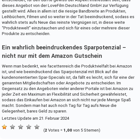
dieses Angebot von der LoveFilm Deutschland GmbH zur Verfügung
gestellt wird. Alles in allem ist die riesige Bandbreite an Produkten,
Leihbüchern, Filmen und so weiter in der Tat beeindruckend, sodass es
wahrlich stets aufs Neue das reinste Vergnügen ist, in diese weite
“Produktewelt” einzutauchen und sich für eines oder mehrere dieser
Produkte zu entscheiden.
Ein wahrlich beeindruckendes Sparpotenzial –
nicht nur mit dem Amazon Gutschein
Wenn man bedenkt, wie facettenreich die Produktvielfalt bei Amazon
ist, und wie beeindruckend das Sparpotenzial mit Blick auf die
kundenorientierten Spar-Specials ist, da fällt es leicht, sich für eine der
genannten Mitgliedschaften oder Angebote zu entscheiden. Im
Gegensatz zu den Angeboten vieler anderer Portale ist bei Amazon zu
jeder Zeit ein Maximum an Flexibilität und Sicherheit gewährleistet,
sodass das Einkaufen bei Amazon an sich nicht nur jede Menge Spaß
macht. Sondern man hat auch noch Tag für Tag aufs Neue die
Gelegenheit, bares Geld zu sparen.
Letztes Update am 21. Februar 2024
(
2
Votes =
1,00
von 5 Sternen)