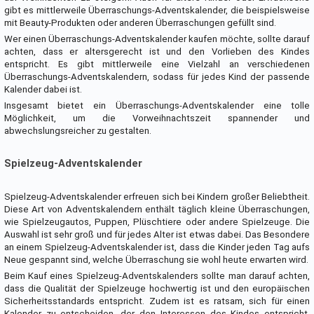
gibt es mittlerweile Überraschungs-Adventskalender, die beispielsweise
mit Beauty-Produkten oder anderen Überraschungen gefüllt sind.
Wer einen Überraschungs-Adventskalender kaufen möchte, sollte darauf
achten, dass er altersgerecht ist und den Vorlieben des Kindes
entspricht. Es gibt mittlerweile eine Vielzahl an verschiedenen
Überraschungs-Adventskalendern, sodass für jedes Kind der passende
Kalender dabei ist.
Insgesamt bietet ein Überraschungs-Adventskalender eine tolle
Möglichkeit, um die Vorweihnachtszeit spannender und
abwechslungsreicher zu gestalten.
Spielzeug-Adventskalender
Spielzeug-Adventskalender erfreuen sich bei Kindern großer Beliebtheit.
Diese Art von Adventskalendern enthält täglich kleine Überraschungen,
wie Spielzeugautos, Puppen, Plüschtiere oder andere Spielzeuge. Die
Auswahl ist sehr groß und für jedes Alter ist etwas dabei. Das Besondere
an einem Spielzeug-Adventskalender ist, dass die Kinder jeden Tag aufs
Neue gespannt sind, welche Überraschung sie wohl heute erwarten wird.
Beim Kauf eines Spielzeug-Adventskalenders sollte man darauf achten,
dass die Qualität der Spielzeuge hochwertig ist und den europäischen
Sicherheitsstandards entspricht. Zudem ist es ratsam, sich für einen
Kalender zu entscheiden, der den Interessen des Kindes entspricht.