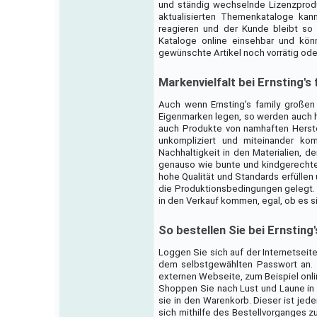
und ständig wechselnde Lizenzproduk
aktualisierten Themenkataloge kann 
reagieren und der Kunde bleibt so 
Kataloge online einsehbar und kö
gewünschte Artikel noch vorrätig oder
Markenvielfalt bei Ernsting's 
Auch wenn Ernsting's family großen
Eigenmarken legen, so werden auch 
auch Produkte von namhaften Herstel
unkompliziert und miteinander ko
Nachhaltigkeit in den Materialien, d
genauso wie bunte und kindgerechte 
hohe Qualität und Standards erfüllen
die Produktionsbedingungen gelegt. E
in den Verkauf kommen, egal, ob es s
So bestellen Sie bei Ernsting'
Loggen Sie sich auf der Internetseite
dem selbstgewählten Passwort an. M
externen Webseite, zum Beispiel onlin
Shoppen Sie nach Lust und Laune in 
sie in den Warenkorb. Dieser ist jed
sich mithilfe des Bestellvorganges 