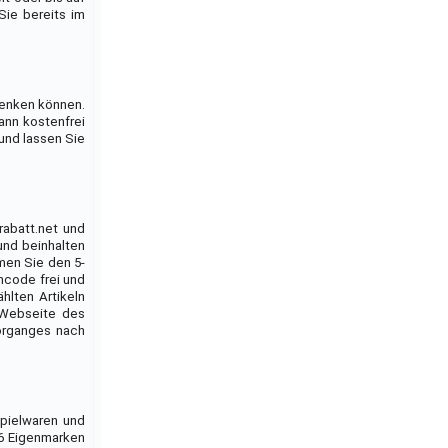
ie bereits im
henken können.
ann kostenfrei
und lassen Sie
rabatt.net und
und beinhalten
men Sie den 5-
code frei und
hlten Artikeln
r Webseite des
organges nach
Spielwaren und
 6 Eigenmarken