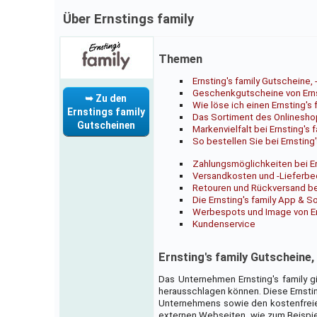
Über Ernstings family
Themen
Ernsting's family Gutscheine
Geschenkgutscheine von Ernst
➥ Zu den
Wie löse ich einen Ernsting's
Ernstings family
Das Sortiment des Onlinesh
Gutscheinen
Markenvielfalt bei Ernsting's f
So bestellen Sie bei Ernsting'
Zahlungsmöglichkeiten bei Er
Versandkosten und -Lieferbed
Retouren und Rückversand bei
Die Ernsting's family App & S
Werbespots und Image von Ern
Kundenservice
Ernsting's family Gutscheine
Das Unternehmen Ernsting's family 
herausschlagen können. Diese Ernstin
Unternehmens sowie den kostenfreien
externen Webseiten, wie zum Beispiel 