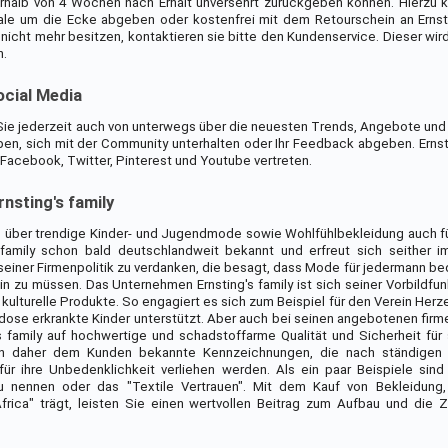
erhalb von 4 Wochen nach Erhalt unversehrt zurückgeben können. Hierzu 
iale um die Ecke abgeben oder kostenfrei mit dem Retourschein an Ernsti
 nicht mehr besitzen, kontaktieren sie bitte den Kundenservice. Dieser wir
n.
ocial Media
n Sie jederzeit auch von unterwegs über die neuesten Trends, Angebote u
n, sich mit der Community unterhalten oder Ihr Feedback abgeben. Ernstin
Facebook, Twitter, Pinterest und Youtube vertreten.
nsting's family
 über trendige Kinder- und Jugendmode sowie Wohlfühlbekleidung auch 
family schon bald deutschlandweit bekannt und erfreut sich seither i
zt seiner Firmenpolitik zu verdanken, die besagt, dass Mode für jedermann 
ein zu müssen. Das Unternehmen Ernsting's family ist sich seiner Vorbildfu
d kulturelle Produkte. So engagiert es sich zum Beispiel für den Verein He
idose erkrankte Kinder unterstützt. Aber auch bei seinen angebotenen fir
 family auf hochwertige und schadstoffarme Qualität und Sicherheit für
gen daher dem Kunden bekannte Kennzeichnungen, die nach ständigen
für ihre Unbedenklichkeit verliehen werden. Als ein paar Beispiele sind
zu nennen oder das "Textile Vertrauen". Mit dem Kauf von Bekleidung
rica" trägt, leisten Sie einen wertvollen Beitrag zum Aufbau und die 