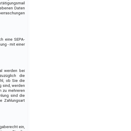
tätigungsmail
gebenen Daten
Überraschungen
rch eine SEPA-
ung - mit einer
hal werden bei
uzüglich die
l, ob Sie die
tig sind, werden
en zu mehreren
hlung sind die
ie Zahlungsart
kgaberecht ein,