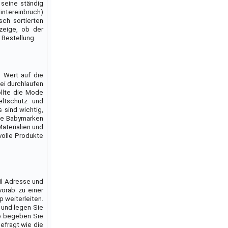
 seine ständig
intereinbruch)
sch sortierten
zeige, ob der
 Bestellung.
n Wert auf die
ei durchlaufen
ollte die Mode
eltschutz und
 sind wichtig,
lle Babymarken
Materialien und
volle Produkte
ail Adresse und
vorab zu einer
p weiterleiten.
 und legen Sie
so begeben Sie
efragt wie die