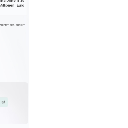
itarbeitern zu
illionen Euro
uletzt aktualisiert.
.at