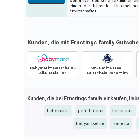
weiter. Das deutsche Textilunternehm
einem der führenden Unternehmen
erwirtschaftet.
Kunden, die mit Ernstings family Gutsch
Babymarkt Gutschein -
50% Petit Bateau
Alle Deals und
Gutschein Rabatt im
Angebote
Sale
Kunden, die bei Ernstings family einkaufen, lie
babymarkt
petit bateau
hessnatur
Babyartikel.de
sanetta