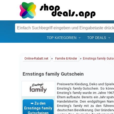
TOP KATEGORIEN
TOP DEALS
»
»
Online-Rabatt.net
Familie & Kinder
Ernstings family Guts
Ernstings family Gutschein
Preiswerte Kleidung, Deko und Spielw
Ernsting's family Gutschein. So kön
Ernsting's family wurde im Jahre 196
Eltern aufbaute. Bereits ein Jahr spä
Handelskette. Den endgültigen Name
➥ Zu den
Ernsting's family mit zu den führ
Ernstings family
deutschen Bevölkerung. Der Gründerva
Gutscheinen