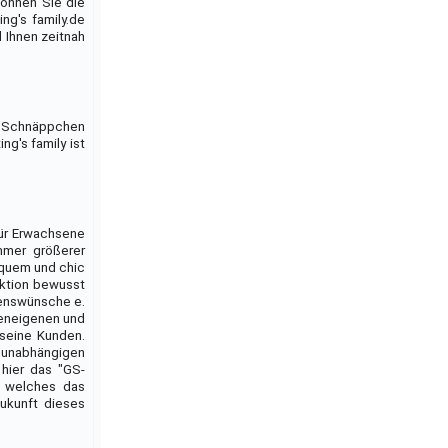
können Sie die
ng's family.de
d Ihnen zeitnah
nd Schnäppchen
g's family ist
für Erwachsene
mmer größerer
bequem und chic
nktion bewusst
rzenswünsche e.
meneigenen und
 seine Kunden.
 unabhängigen
 hier das "GS-
, welches das
Zukunft dieses