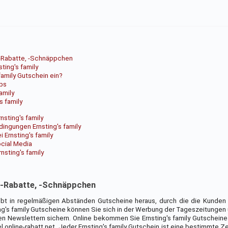
, -Rabatte, -Schnäppchen
ing's family
 family Gutschein ein?
ops
amily
s family
nsting's family
ingungen Ernsting's family
 Ernsting's family
ocial Media
sting's family
, -Rabatte, -Schnäppchen
gibt in regelmäßigen Abständen Gutscheine heraus, durch die die Kunden
g's family Gutscheine können Sie sich in der Werbung der Tageszeitungen 
 Newslettern sichern. Online bekommen Sie Ernsting's family Gutscheine
online-rabatt.net. Jeder Ernsting's family Gutschein ist eine bestimmte Ze