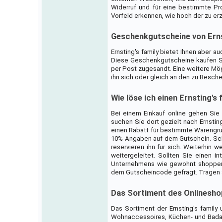
Widerruf und für eine bestimmte Pr
Vorfeld erkennen, wie hoch der zu erz
Geschenkgutscheine von Erns
Ernsting's family bietet Ihnen aber 
Diese Geschenkgutscheine kaufen Si
per Post zugesandt. Eine weitere Mög
ihn sich oder gleich an den zu Besc
Wie löse ich einen Ernsting's 
Bei einem Einkauf online gehen Sie 
suchen Sie dort gezielt nach Ernsti
einen Rabatt für bestimmte Warengrup
10% Angaben auf dem Gutschein. Sch
reservieren ihn für sich. Weiterhin 
weitergeleitet. Sollten Sie einen i
Unternehmens wie gewohnt shoppen. 
dem Gutscheincode gefragt. Tragen Si
Das Sortiment des Onlinesh
Das Sortiment der Ernsting's famil
Wohnaccessoires, Küchen- und Badar