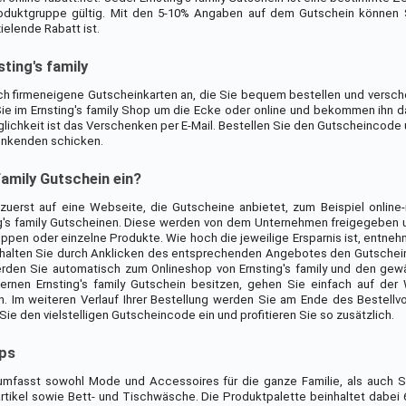
oduktgruppe gültig. Mit den 5-10% Angaben auf dem Gutschein können S
ielende Rabatt ist.
ting's family
auch firmeneigene Gutscheinkarten an, die Sie bequem bestellen und versc
e im Ernsting's family Shop um die Ecke oder online und bekommen ihn d
lichkeit ist das Verschenken per E-Mail. Bestellen Sie den Gutscheincode 
henkenden schicken.
family Gutschein ein?
zuerst auf eine Webseite, die Gutscheine anbietet, zum Beispiel online-
ng's family Gutscheinen. Diese werden von dem Unternehmen freigegeben 
pen oder einzelne Produkte. Wie hoch die jeweilige Ersparnis ist, entneh
alten Sie durch Anklicken des entsprechenden Angebotes den Gutschein
werden Sie automatisch zum Onlineshop von Ernsting's family und den gewä
nternen Ernsting's family Gutschein besitzen, gehen Sie einfach auf de
Im weiteren Verlauf Ihrer Bestellung werden Sie am Ende des Bestellv
e den vielstelligen Gutscheincode ein und profitieren Sie so zusätzlich.
ops
y umfasst sowohl Mode und Accessoires für die ganze Familie, als auch 
tikel sowie Bett- und Tischwäsche. Die Produktpalette beinhaltet dabei