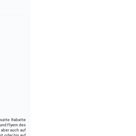
 satte Rabatte
und Flyern des
 aber auch auf
it oder bis auf