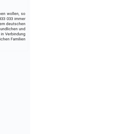
en wollen, so
 833 033 immer
s dem deutschen
eundlichen und
 in Verbindung
lichen Familien