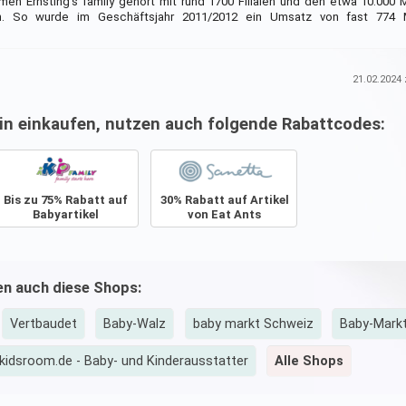
en Ernsting's family gehört mit rund 1700 Filialen und den etwa 10.000 M
. So wurde im Geschäftsjahr 2011/2012 ein Umsatz von fast 774 M
21.02.2024
z
ein einkaufen, nutzen auch folgende Rabattcodes:
Bis zu 75% Rabatt auf
30% Rabatt auf Artikel
Babyartikel
von Eat Ants
ben auch diese Shops:
Vertbaudet
Baby-Walz
baby markt Schweiz
Baby-Markt
kidsroom.de - Baby- und Kinderausstatter
Alle Shops