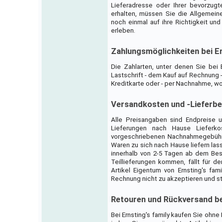
Lieferadresse oder Ihrer bevorzug
erhalten, müssen Sie die Allgemei
noch einmal auf ihre Richtigkeit un
erleben.
Zahlungsmöglichkeiten bei Er
Die Zahlarten, unter denen Sie bei E
Lastschrift - dem Kauf auf Rechnung 
Kreditkarte oder - per Nachnahme, w
Versandkosten und -Lieferbe
Alle Preisangaben sind Endpreise u
Lieferungen nach Hause Lieferk
vorgeschriebenen Nachnahmegebühre
Waren zu sich nach Hause liefern lassen
innerhalb von 2-5 Tagen ab dem Best
Teillieferungen kommen, fällt für d
Artikel Eigentum von Ernsting's fa
Rechnung nicht zu akzeptieren und s
Retouren und Rückversand bei
Bei Ernsting's family kaufen Sie ohne 