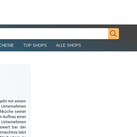
CHEINE
TOP SHOPS
ALLE SHOPS
geht mit einem
as Unternehmen
schküche seiner
en Aufbau einer
as Unternehmen
swert bei der
rmächtnis lebt