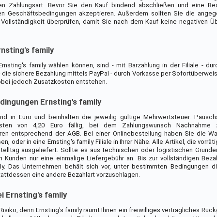
ten Zahlungsart. Bevor Sie den Kauf bindend abschließen und eine Bes
nen Geschäftsbedingungen akzeptieren. Außerdem sollten Sie die ange
d Vollständigkeit überprüfen, damit Sie nach dem Kauf keine negativen 
nsting's family
rnsting's family wählen können, sind - mit Barzahlung in der Filiale - du
- die sichere Bezahlung mittels PayPal - durch Vorkasse per Sofortüberweis
obei jedoch Zusatzkosten entstehen.
dingungen Ernsting's family
nd in Euro und beinhalten die jeweilig gültige Mehrwertsteuer. Pausc
osten von 4,20 Euro fällig, bei dem Zahlungswunsch Nachnahme z
n entsprechend der AGB. Bei einer Onlinebestellung haben Sie die Wah
, oder in eine Ernsting's family Filiale in Ihrer Nähe. Alle Artikel, die vorrä
elltag ausgeliefert. Sollte es aus technischen oder logistischen Gründ
en Kunden nur eine einmalige Liefergebühr an. Bis zur vollständigen Beza
mily. Das Unternehmen behält sich vor, unter bestimmten Bedingungen d
tattdessen eine andere Bezahlart vorzuschlagen.
 Ernsting's family
Risiko, denn Ernsting's family räumt Ihnen ein freiwilliges vertragliches Rüc