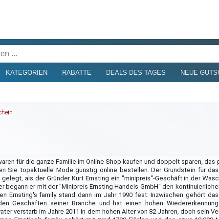
KATEGORIEN
RABATTE
DEALS DES TAGES
NEUE GUTS
chein
aren für die ganze Familie im Online Shop kaufen und doppelt sparen, das 
nen Sie topaktuelle Mode günstig online bestellen. Der Grundstein für d
7 gelegt, als der Gründer Kurt Ernsting ein "minipreis"-Geschäft in der Wa
ter begann er mit der "Minipreis Ernsting Handels-GmbH" den kontinuierlich
n Ernsting's family stand dann im Jahr 1990 fest. Inzwischen gehört d
enden Geschäften seiner Branche und hat einen hohen Wiedererkennung
ter verstarb im Jahre 2011 in dem hohen Alter von 82 Jahren, doch sein Ve