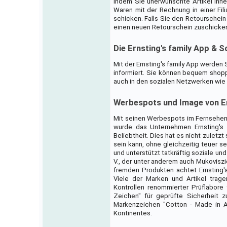
indem Sie unerwünschte Artikel inn
Waren mit der Rechnung in einer Fil
schicken. Falls Sie den Retourschein
einen neuen Retourschein zuschicke
Die Ernsting's family App & S
Mit der Ernsting's family App werde
informiert. Sie können bequem shoppe
auch in den sozialen Netzwerken wie 
Werbespots und Image von Er
Mit seinen Werbespots im Fernsehen
wurde das Unternehmen Ernsting's 
Beliebtheit. Dies hat es nicht zulet
sein kann, ohne gleichzeitig teuer s
und unterstützt tatkräftig soziale un
V., der unter anderem auch Mukovisz
fremden Produkten achtet Ernsting's
Viele der Marken und Artikel tra
Kontrollen renommierter Prüflabore 
Zeichen" für geprüfte Sicherheit 
Markenzeichen "Cotton - Made in Af
Kontinentes.