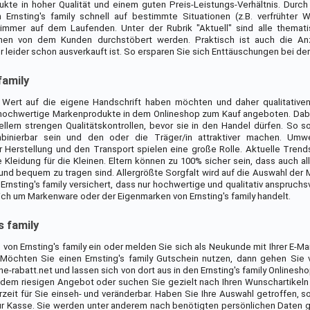
te in hoher Qualität und einem guten Preis-Leistungs-Verhältnis. Durch
Ernsting's family schnell auf bestimmte Situationen (z.B. verfrühter W
immer auf dem Laufenden. Unter der Rubrik "Aktuell" sind alle themati
nnen von dem Kunden durchstöbert werden. Praktisch ist auch die An
 leider schon ausverkauft ist. So ersparen Sie sich Enttäuschungen bei der
family
 Wert auf die eigene Handschrift haben möchten und daher qualitative
hochwertige Markenprodukte in dem Onlineshop zum Kauf angeboten. Dab
lern strengen Qualitätskontrollen, bevor sie in den Handel dürfen. So s
mbinierbar sein und den oder die Träger/in attraktiver machen. Umw
er Herstellung und den Transport spielen eine große Rolle. Aktuelle Trends
Kleidung für die Kleinen. Eltern können zu 100% sicher sein, dass auch a
 und bequem zu tragen sind. Allergrößte Sorgfalt wird auf die Auswahl der 
rnsting's family versichert, dass nur hochwertige und qualitativ anspruchs
ich um Markenware oder der Eigenmarken von Ernsting's family handelt.
s family
 von Ernsting's family ein oder melden Sie sich als Neukunde mit Ihrer E-M
öchten Sie einen Ernsting's family Gutschein nutzen, dann gehen Sie 
e-rabatt.net und lassen sich von dort aus in den Ernsting's family Onlinesho
dem riesigen Angebot oder suchen Sie gezielt nach Ihren Wunschartikeln
erzeit für Sie einseh- und veränderbar. Haben Sie Ihre Auswahl getroffen, 
zur Kasse. Sie werden unter anderem nach benötigten persönlichen Daten g