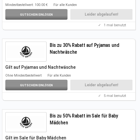
Versandkosten
automatisch
Mindestbestellwert: 100.00 €
Für alle Kunden
Es ist kein Gutscheincode erforderlich
Leider abgelaufen!
GUTSCHEIN EINLÖSEN
✓
1
mal benutzt
Bis zu 30% Rabatt auf Pyjamas und
Nachtwäsche
Gilt auf Pyjamas und Nachtwäsche
Folgt unserem Link, um die Angebote
kennenzulernen.
Ohne Mindestbestellwert
Für alle Kunden
Weitere Infos auf der Aktionsseite.
Einen Gutscheincode benötigt ihr nicht.
Leider abgelaufen!
GUTSCHEIN EINLÖSEN
✓
5
mal benutzt
Bis zu 50% Rabatt im Sale für Baby
Mädchen
Gilt im Sale für Baby Mädchen