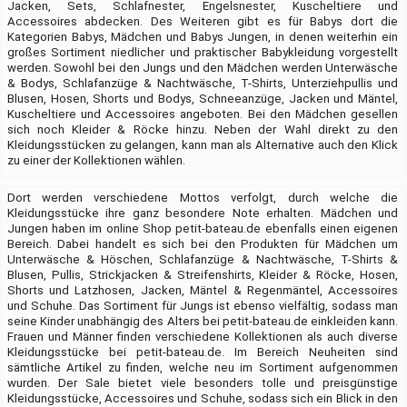
Jacken, Sets, Schlafnester, Engelsnester, Kuscheltiere und
Accessoires abdecken. Des Weiteren gibt es für Babys dort die
Kategorien Babys, Mädchen und Babys Jungen, in denen weiterhin ein
großes Sortiment niedlicher und praktischer Babykleidung vorgestellt
werden. Sowohl bei den Jungs und den Mädchen werden Unterwäsche
& Bodys, Schlafanzüge & Nachtwäsche, T-Shirts, Unterziehpullis und
Blusen, Hosen, Shorts und Bodys, Schneeanzüge, Jacken und Mäntel,
Kuscheltiere und Accessoires angeboten. Bei den Mädchen gesellen
sich noch Kleider & Röcke hinzu. Neben der Wahl direkt zu den
Kleidungsstücken zu gelangen, kann man als Alternative auch den Klick
zu einer der Kollektionen wählen.
Dort werden verschiedene Mottos verfolgt, durch welche die
Kleidungsstücke ihre ganz besondere Note erhalten. Mädchen und
Jungen haben im online Shop petit-bateau.de ebenfalls einen eigenen
Bereich. Dabei handelt es sich bei den Produkten für Mädchen um
Unterwäsche & Höschen, Schlafanzüge & Nachtwäsche, T-Shirts &
Blusen, Pullis, Strickjacken & Streifenshirts, Kleider & Röcke, Hosen,
Shorts und Latzhosen, Jacken, Mäntel & Regenmäntel, Accessoires
und Schuhe. Das Sortiment für Jungs ist ebenso vielfältig, sodass man
seine Kinder unabhängig des Alters bei petit-bateau.de einkleiden kann.
Frauen und Männer finden verschiedene Kollektionen als auch diverse
Kleidungsstücke bei petit-bateau.de. Im Bereich Neuheiten sind
sämtliche Artikel zu finden, welche neu im Sortiment aufgenommen
wurden. Der Sale bietet viele besonders tolle und preisgünstige
Kleidungsstücke, Accessoires und Schuhe, sodass sich ein Blick in den