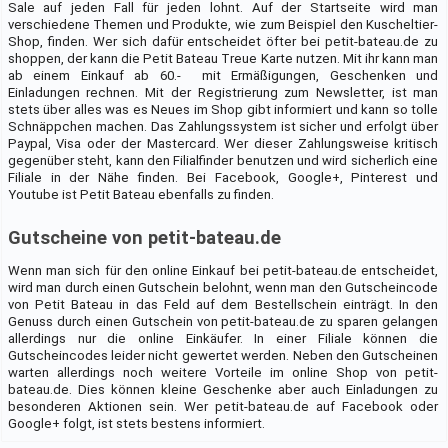
Sale auf jeden Fall für jeden lohnt. Auf der Startseite wird man
verschiedene Themen und Produkte, wie zum Beispiel den Kuscheltier-
Shop, finden. Wer sich dafür entscheidet öfter bei petit-bateau.de zu
shoppen, der kann die Petit Bateau Treue Karte nutzen. Mit ihr kann man
ab einem Einkauf ab 60.-  mit Ermäßigungen, Geschenken und
Einladungen rechnen. Mit der Registrierung zum Newsletter, ist man
stets über alles was es Neues im Shop gibt informiert und kann so tolle
Schnäppchen machen. Das Zahlungssystem ist sicher und erfolgt über
Paypal, Visa oder der Mastercard. Wer dieser Zahlungsweise kritisch
gegenüber steht, kann den Filialfinder benutzen und wird sicherlich eine
Filiale in der Nähe finden. Bei Facebook, Google+, Pinterest und
Youtube ist Petit Bateau ebenfalls zu finden.
Gutscheine von petit-bateau.de
Wenn man sich für den online Einkauf bei petit-bateau.de entscheidet,
wird man durch einen Gutschein belohnt, wenn man den Gutscheincode
von Petit Bateau in das Feld auf dem Bestellschein einträgt. In den
Genuss durch einen Gutschein von petit-bateau.de zu sparen gelangen
allerdings nur die online Einkäufer. In einer Filiale können die
Gutscheincodes leider nicht gewertet werden. Neben den Gutscheinen
warten allerdings noch weitere Vorteile im online Shop von petit-
bateau.de. Dies können kleine Geschenke aber auch Einladungen zu
besonderen Aktionen sein. Wer petit-bateau.de auf Facebook oder
Google+ folgt, ist stets bestens informiert.