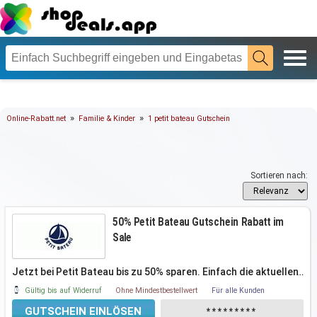
»
»
Online-Rabatt.net
Familie & Kinder
1 petit bateau Gutschein
Sortieren nach:
50% Petit Bateau Gutschein Rabatt im
Sale
Jetzt bei Petit Bateau bis zu 50% sparen. Einfach die aktuellen
…
Angebote im
Gültig bis auf Widerruf
Ohne Mindestbestellwert
Für alle Kunden
GUTSCHEIN EINLÖSEN
*********