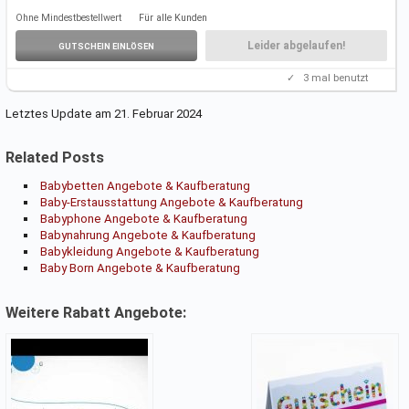
Folgt unserem Link, um die Angebote
kennenzulernen.
Ohne Mindestbestellwert
Für alle Kunden
Weitere Infos auf der Aktionsseite.
Einen Gutscheincode benötigt ihr nicht.
Leider abgelaufen!
GUTSCHEIN EINLÖSEN
✓
3
mal benutzt
Letztes Update am 21. Februar 2024
Related Posts
Babybetten Angebote & Kaufberatung
Baby-Erstausstattung Angebote & Kaufberatung
Babyphone Angebote & Kaufberatung
Babynahrung Angebote & Kaufberatung
Babykleidung Angebote & Kaufberatung
Baby Born Angebote & Kaufberatung
Weitere Rabatt Angebote: