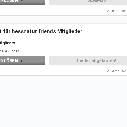
DENIM20
INLÖSEN
»
✓
0
mal ben
t für hessnatur friends Mitglieder
itglieder
 Angebot
kennenzulernen.
r alle Kunden
nsseite.
t ihr nicht.
Leider abgelaufen!
INLÖSEN
»
✓
3
mal ben