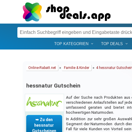
TOP KATEGORIEN
TOP DEALS
»
»
Online-Rabatt.net
Familie & Kinder
4 hessnatur Gutschei
hessnatur Gutschein
Auf der Suche nach Produkten aus d
verschiedenen Anlaufstellen auf jede
umfassend geraten und bietet in
hochwertigen Naturmoden.
In Addition zur sehr großen Auswah
➥ Zu den
Segment der Naturmoden  durch die
hessnatur
Fall für viele Kunden von Vorteil se
Gutscheinen