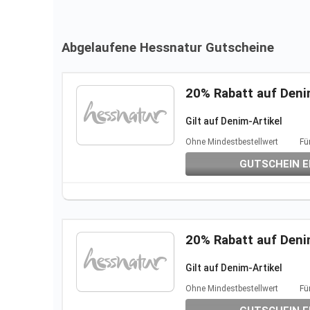
Abgelaufene Hessnatur Gutscheine
20% Rabatt auf Deni
Gilt auf Denim-Artikel
Nicht kombinierbar mit and
Ohne Mindestbestellwert
Fü
Gilt nicht auf
Fremdmarken 
GUTSCHEIN E
20% Rabatt auf Deni
Gilt auf Denim-Artikel
Nicht kombinierbar mit and
Ohne Mindestbestellwert
Fü
Gilt nicht auf
Fremdmarken 