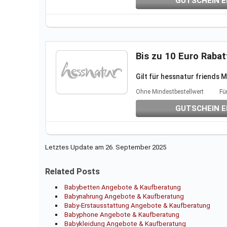
GUTSCHEIN E
Bis zu 10 Euro Rabat
Gilt für hessnatur friends M
Folgt unserem Link, um das
Ohne Mindestbestellwert
Fü
Weitere Infos auf der Aktio
Einen Gutscheincode benötig
GUTSCHEIN E
Letztes Update am 26. September 2025
Related Posts
Babybetten Angebote & Kaufberatung
Babynahrung Angebote & Kaufberatung
Baby-Erstausstattung Angebote & Kaufberatung
Babyphone Angebote & Kaufberatung
Babykleidung Angebote & Kaufberatung