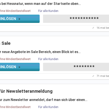
 bei Hessnatur, wenn man auf der Startseite oben
…
hne Mindestbestellwert
Für alle Kunden
***********
EINLÖSEN
»
✓
16
mal be
 Sale
neue Angebote im Sale Bereich, einen Blick ist es
…
hne Mindestbestellwert
Für alle Kunden
********
EINLÖSEN
»
✓
71
mal be
für Newsletteranmeldung
r zum Newsletter anmeldet, darf man sich über einen
…
hne Mindestbestellwert
Für alle Kunden