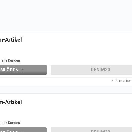
m-Artikel
eren Aktionen.
r alle Kunden
und Geschenkgutscheine.
DENIM20
INLÖSEN
»
✓
0
mal ben
m-Artikel
eren Aktionen.
r alle Kunden
und Geschenkgutscheine.