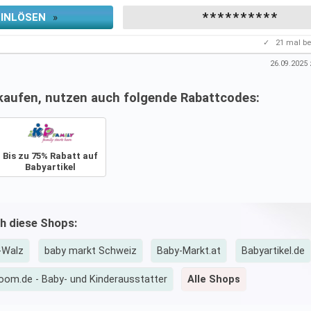
**********
EINLÖSEN
»
✓
21
mal be
26.09.2025
z
kaufen, nutzen auch folgende Rabattcodes:
Bis zu 75% Rabatt auf
Babyartikel
ch diese Shops:
-Walz
baby markt Schweiz
Baby-Markt.at
Babyartikel.de
oom.de - Baby- und Kinderausstatter
Alle Shops