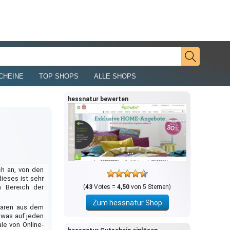
CHEINE
TOP SHOPS
ALLE SHOPS
hessnatur bewerten
h an, von den
ieses ist sehr
m Bereich der
(
43
Votes =
4,50
von 5 Sternen)
Zum hessnatur Shop
 Waren aus dem
 was auf jeden
le von Online-