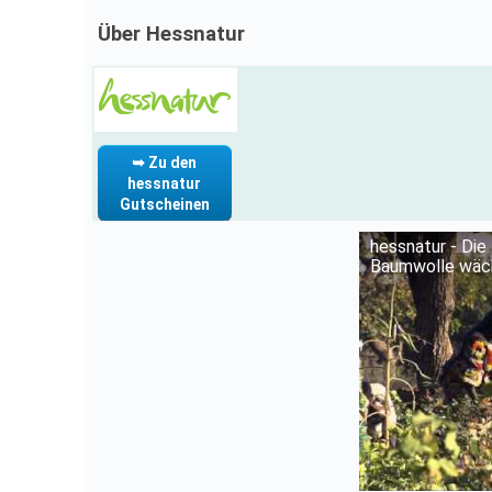
Über Hessnatur
➥ Zu den
hessnatur
Gutscheinen
hessnatur - Die 
Baumwolle wäc