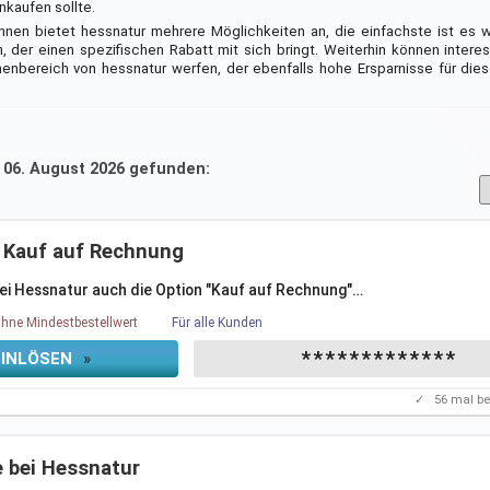
nkaufen sollte.
nen bietet hessnatur mehrere Möglichkeiten an, die einfachste ist es w
, der einen spezifischen Rabatt mit sich bringt. Weiterhin können intere
nbereich von hessnatur werfen, der ebenfalls hohe Ersparnisse für dies
m 06. August 2026 gefunden:
: Kauf auf Rechnung
ei Hessnatur auch die Option "Kauf auf Rechnung"
…
hne Mindestbestellwert
Für alle Kunden
*************
EINLÖSEN
»
✓
56
mal be
 bei Hessnatur