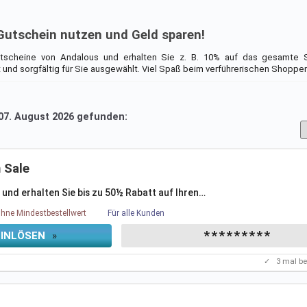
Gutschein nutzen und Geld sparen!
tscheine von Andalous und erhalten Sie z. B. 10% auf das gesamte S
t und sorgfältig für Sie ausgewählt. Viel Spaß beim verführerischen Shoppen
 07. August 2026 gefunden:
 Sale
 und erhalten Sie bis zu 50½ Rabatt auf Ihren
…
hne Mindestbestellwert
Für alle Kunden
*********
EINLÖSEN
»
✓
3
mal be