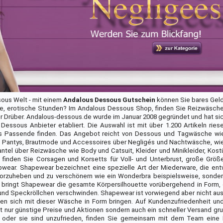
sous Welt - mit einem
Andalous Dessous Gutschein
können Sie bares Geld
sche, erotische Stunden? Im Andalous Dessous Shop, finden Sie Reizwäsc
r Drüber. Andalous-dessous.de wurde im Januar 2008 gegründet und hat sic
ssous Anbieter etabliert. Die Auswahl ist mit über 1.200 Artikeln ries
as Passende finden. Das Angebot reicht von Dessous und Tagwäsche wi
s, Pantys, Brautmode und Accessoires über Negligés und Nachtwäsche, wie 
tel über Reizwäsche wie Body und Catsuit, Kleider und Minikleider, Kos
inden Sie Corsagen und Korsetts für Voll- und Unterbrust, große Größ
ar. Shapewear bezeichnet eine spezielle Art der Miederware, die entw
vorzuheben und zu verschönern wie ein Wonderbra beispielsweise, sonde
ringt Shapewear die gesamte Körpersilhouette vorübergehend in Form, gl
und Speckröllchen verschwinden. Shapewear ist vorwiegend aber nicht auss
n sich mit dieser Wäsche in Form bringen. Auf Kundenzufriedenheit un
t nur günstige Preise und Aktionen sondern auch ein schneller Versand g
, oder sie sind unzufrieden, finden Sie gemeinsam mit dem Team eine 