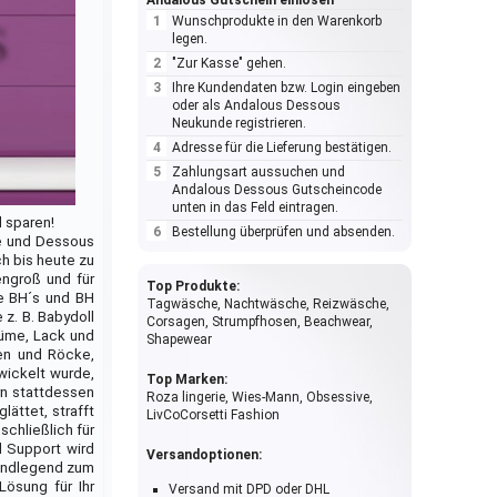
Andalous Gutschein einlösen
Wunschprodukte in den Warenkorb
legen.
"Zur Kasse" gehen.
Ihre Kundendaten bzw. Login eingeben
oder als Andalous Dessous
Neukunde registrieren.
Adresse für die Lieferung bestätigen.
Zahlungsart aussuchen und
Andalous Dessous Gutscheincode
unten in das Feld eintragen.
 sparen!
Bestellung überprüfen und absenden.
he und Dessous
h bis heute zu
engroß und für
Top Produkte:
e BH´s und BH
Tagwäsche, Nachtwäsche, Reizwäsche,
z. B. Babydoll
Corsagen, Strumpfhosen, Beachwear,
tüme, Lack und
Shapewear
en und Röcke,
ickelt wurde,
Top Marken:
rn stattdessen
Roza lingerie, Wies-Mann, Obsessive,
ättet, strafft
LivCoCorsetti Fashion
chließlich für
d Support wird
Versandoptionen:
rundlegend zum
Lösung für Ihr
Versand mit DPD oder DHL