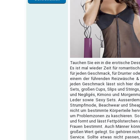
Tauchen Sie ein in die erotische Des
Es ist mal wieder Zeit für romanti
für jeden Geschmack, für Drunter ode
einem der führenden Reizwäsche & De
jeden Geschmack lässt sich hier d
Sets, großen Cups, Slips und String
und Negligés, Kimono und Morgenman
Leder sowie Sexy Sets. Ausserdem f
Strumpfmode, Beachwear und Sheapwe
nicht um bestimmte Körperteile her
um Problemzonen zu kaschieren. So b
und formt und lässt Fettpölsterchen 
Frauen bestimmt. Auch Männer könne
großen Wert gelegt. So gehören nich
Service. Sollte etwas nicht passen