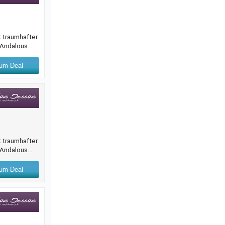
t traumhafter
.-Andalous
um Deal
t traumhafter
.-Andalous
um Deal