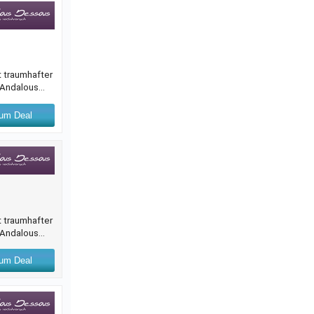
t traumhafter
.-Andalous
um Deal
t traumhafter
.-Andalous
um Deal