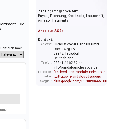
Zahlungsmöglichkeiten:
Paypal, Rechnung, Kreditkarte, Lastschrift,
Amazon Payments
ortiment. Die
.
Andalous AGBs
Kontakt:
Adresse:
Fuchs & Weber Handels GmbH
Sortieren nach:
Dachsweg 15
53842 Troisdorf
Deutschland
Telefon:
02241 / 162 90 44
Email:
info@andalous-dessous.de
Facebook:
facebook.com/andalousdessous.de
Twitter:
twitter.com/andalousdessous
Google+:
plus.google.com/117809366518033307563/ab
nutzt