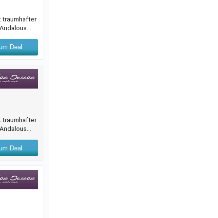
t traumhafter
.-Andalous
um Deal
t traumhafter
.-Andalous
um Deal