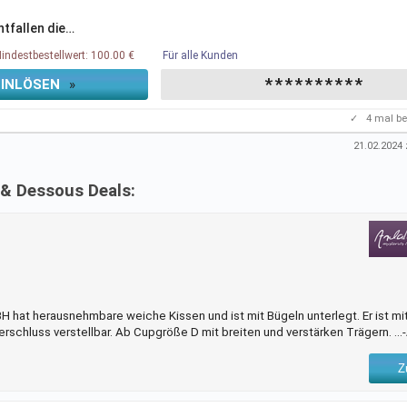
tfallen die
…
indestbestellwert: 100.00 €
Für alle Kunden
**********
EINLÖSEN
»
✓
4
mal be
21.02.2024
z
 & Dessous Deals:
 hat herausnehmbare weiche Kissen und ist mit Bügeln unterlegt. Er ist mi
erschluss verstellbar. Ab Cupgröße D mit breiten und verstärken Trägern. ..
Z