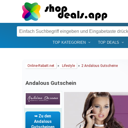
TOP KATEGORIEN
TOP DEALS
»
»
Online-Rabatt.net
Lifestyle
2 Andalous Gutscheine
Andalous Gutschein
➥ Zu den
Andalous
Gutscheinen