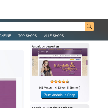
CHEINE
TOP SHOPS
ALLE SHOPS
Andalous bewerten
(
48
Votes =
4,33
von 5 Sternen)
Zum Andalous Shop