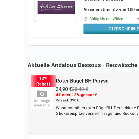
Ab einem Umsatz von 100 en
Gültig bis auf Widerruf
M
GUTSCHEIN 
Aktuelle Andalous Dessous - Reizwäsche
13%
Roter Bügel-BH Parysa
Rabatt
24,90 €
28,49 €
4€ oder 13% gespart!
Versand: 3,90 €
Wunderschöner roter BügelBH. Der schicke BH
Stickereispitze verziert. Träger und Rückenv
Dessous