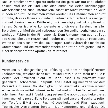
Das Unternehmen von apo-rot steht für die gute Qualität und Echtheit
seiner Produkte ein und kann dies durch die vielen unabhängigen
Auszeichnungen auch untermauern. Nicht umsonst vertrauen so viele
Kunden apo-rot und kommen immer wieder. Das Unternehmen apo-rot
möchte, dass es Ihnen als Kunde in Zeiten der Not schnell besser geht
und setzt seine ganzen Kräfte ein, um ihnen zügig und unkompliziert zu
helfen. Daher ist eine kompetente und diskrete Beratung in allen
Bereichen der Medizin und vorbeugenden Gesundheitserhaltung ein so
wichtiger Faktor in der Firmenpolitik. Dem Unternehmen apo-rot liegt
Ihre Gesundheit am Herzen und möchte nicht nur um jeden Preis seine
Waren an den Mann bzw. die Frau bringen. Nicht zuletzt das macht das
Unternehmen und die Versandapotheke apo-rot so erfolgreich und zu
einer der beliebtesten Apotheken im Internet.
Kundenservice
Vertrauen Sie der jahrelangen Erfahrung und dem hochqualifiziertem
Fachpersonal, welches Ihnen mit Rat und Tat zur Seite steht und Sie in
Zeiten der Krankheit nicht im Stich lässt. Das pharmazeutisch
geschulte Fachpersonal überprüft jede Bestellung mehrfach vor dem
Versand auf seine Vollständigkeit und eventuelle Wechselwirkung
einzelner Arzneimittel untereinander und wird sich bei Bedarf mit Ihnen
oder Ihrem Facharzt in Verbindung setzen. Die apo-rot apotheke bietet
Ihnen auch eine persönliche Beratung während unserer Geschäftszeiten
per Telefon, E-Mail oder Fax. 40 Apotheker und Pharmazeutisch-
Technische Assistenten beraten Sie kompetent und diskret. Die