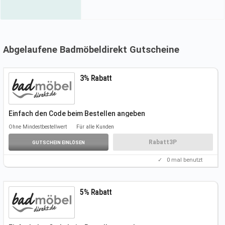
Abgelaufene Badmöbeldirekt Gutscheine
3% Rabatt
Einfach den Code beim Bestellen angeben
Der Rabatt wird dann automatisch
abgezogen
Ohne Mindestbestellwert
Für alle Kunden
Rabatt3P
GUTSCHEIN EINLÖSEN
✓
0
mal benutzt
5% Rabatt