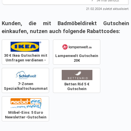
✓
34
mal benutzt
21.02.2024
zuletzt aktualisiert.
Kunden, die mit Badmöbeldirekt Gutschein
einkaufen, nutzen auch folgende Rabattcodes:
30 € Ikea Gutschein mit
Lampenwelt Gutschein
Umfragen verdienen -
20€
Gilt für alle Produkte!
7-Zonen
Betten Rid 5 €
Spezialkaltschaummatratze
Gutschein
bei Schlafwelt
Möbel-Eins: 5 Euro
Newsletter-Gutschein