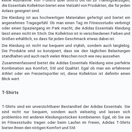
keine Ausnahme. Von T-Shirts über Shorts bis hin zu Trainingsanzügen,
die Essentials Kollektion bietet eine Vielzahl von Produkten, die für jeden
Anlass geeignet sind.
Die Kleidung ist aus hochwertigen Materialien gefertigt und bietet ein
angenehmes Tragegefühl. Ob man einen Tag im Fitnessstudio verbringt
oder einen Spaziergang im Park macht, die Adidas Essentials Kleidung
lässt einen nicht im Stich. Die Kollektion ist in verschiedenen Farben und
Größen erhältlich, so dass für jeden Geschmack etwas dabei ist.
Die Kleidung ist nicht nur bequem und stylish, sondern auch langlebig.
Die Produkte sind so konzipiert, dass sie den täglichen Belastungen
standhalten und auch nach vielen Wäschen noch wie neu aussehen.
Zusammenfassend bietet die Adidas Essentials Kleidung eine perfekte
Kombination aus Komfort, Stil und Qualität. Egal ob man ein erfahrener
Athlet oder ein Freizeitsportler ist, diese Kollektion ist definitiv einen
Blick wert.
T-Shirts
T-Shirts sind ein unverzichtbarer Bestandteil der Adidas Essentials. Sie
sind nicht nur bequem, sondern auch vielseitig und lassen sich
problemlos mit anderen Kleidungsstücken kombinieren. Egal, ob Sie sie
im Fitnessstudio tragen oder beim Laufen im Freien, Adidas T-Shirts
bieten Ihnen den nötigen Komfort und Stil.