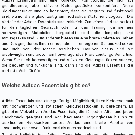
Adidas Essentials sind eine Kollektion von Adidas, die sich auf
grundlegende, aber stilvolle Kleidungsstücke konzentriert. Diese
Kleidungsstücke sind so konzipiert, dass sie bequem und funktionell
sind, während sie gleichzeitig ein modisches Statement abgeben. Die
Vorteile der Adidas Essentials sind zahlreich. Zum einen sind sie perfekt
für den täglichen Gebrauch oder für das Training, da sie aus
hochwertigen Materialien hergestellt sind, die langlebig und
atmungsaktiv sind. Zum anderen bieten sie eine breite Palette an Farben
und Designs, die es Ihnen ermöglichen, Ihren eigenen Stil auszudrücken
und sich von der Masse abzuheben. Darüber hinaus sind sie
erschwinglich und bieten ein hervorragendes Preis-Leistungs-Verhältnis.
Wenn Sie nach hochwertigen und stilvollen Kleidungsstücken suchen,
die bequem und funktional sind, dann sind die Adidas Essentials die
perfekte Wahl für Sie.
Welche Adidas Essentials gibt es?
Adidas Essentials sind eine großartige Möglichkeit, Ihren Kleiderschrank
mit hochwertigen und stylischen Kleidungsstücken zu bereichern. Es
gibt eine Vielzahl von Adidas Essentials, die für jedes Alter und jeden
Geschmack geeignet sind. Von bequemen Jogginghosen bis hin zu
praktischen Rucksäcken bietet Adidas eine breite Palette von
Essentials, die sowohl funktional als auch modisch sind.
Zu den beliebtesten Adidas Essentials gehören die klassischen