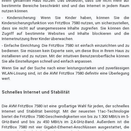
Ihrem gesamten Haus nutzen. Das bedeutet, dass Sie nicht mehr auf
bestimmte Bereiche beschränkt sind und das Internet in jedem Raum
nutzen können.
- Kindersicherung: Wenn Sie Kinder haben, können Sie die
Kindersicherungsfunktion von Fritz!Box 7580 nutzen, um sicherzustellen,
dass sie nicht auf unangemessene Inhalte zugreifen. Sie können den
Zugriff auf bestimmte Websites und Inhalte blockieren und die
Internetnutzung Ihrer Kinder überwachen.
- Einfache Einrichtung: Die Fritz!Box 7580 ist einfach einzurichten und zu
bedienen. Sie müssen kein Experte sein, um diese Box in Ihrem Haus zu
installieren und zu nutzen. Mit der intuitiven Benutzeroberfläche können
Sie alle Einstellungen schnell und einfach anpassen.
Wenn Sie auf der Suche nach einer leistungsstarken und zuverlässigen
WLAN-Lösung sind, ist die AVM Fritz!Box 7580 definitiv eine Überlegung
wert.
Schnelles Internet und Stabilität
Die AVM Fritz!Box 7580 ist eine großartige Wahl für jeden, der schnelles
Internet und Stabilität benötigt. Mit der neuesten 11ac-Technologie
bietet die Fritz!Box 7580 Geschwindigkeiten von bis zu 1.300 MBit/s im 5-
GHz-Band und bis zu 450 MBit/s im 2,4-GHz-Band. Außerdem ist die
Fritz!Box 7580 mit vier Gigabit-Ethernet-Anschlüssen ausgestattet, die