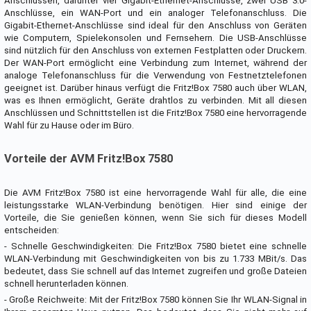
Anschlüssen, darunter vier Gigabit-Ethernet-Anschlüsse, zwei USB 3.0-
Anschlüsse, ein WAN-Port und ein analoger Telefonanschluss. Die
Gigabit-Ethernet-Anschlüsse sind ideal für den Anschluss von Geräten
wie Computern, Spielekonsolen und Fernsehern. Die USB-Anschlüsse
sind nützlich für den Anschluss von externen Festplatten oder Druckern.
Der WAN-Port ermöglicht eine Verbindung zum Internet, während der
analoge Telefonanschluss für die Verwendung von Festnetztelefonen
geeignet ist. Darüber hinaus verfügt die Fritz!Box 7580 auch über WLAN,
was es Ihnen ermöglicht, Geräte drahtlos zu verbinden. Mit all diesen
Anschlüssen und Schnittstellen ist die Fritz!Box 7580 eine hervorragende
Wahl für zu Hause oder im Büro.
Vorteile der AVM Fritz!Box 7580
Die AVM Fritz!Box 7580 ist eine hervorragende Wahl für alle, die eine
leistungsstarke WLAN-Verbindung benötigen. Hier sind einige der
Vorteile, die Sie genießen können, wenn Sie sich für dieses Modell
entscheiden:
- Schnelle Geschwindigkeiten: Die Fritz!Box 7580 bietet eine schnelle
WLAN-Verbindung mit Geschwindigkeiten von bis zu 1.733 MBit/s. Das
bedeutet, dass Sie schnell auf das Internet zugreifen und große Dateien
schnell herunterladen können.
- Große Reichweite: Mit der Fritz!Box 7580 können Sie Ihr WLAN-Signal in