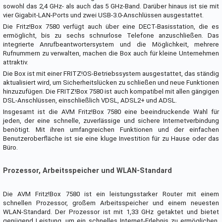
sowohl das 2,4 GHz- als auch das 5 GHz-Band. Darüber hinaus ist sie mit
vier Gigabit-LAN-Ports und zwei USB-3.0-Anschlüssen ausgestattet.
Die Fritz!Box 7580 verfügt auch über eine DECT-Basisstation, die es
ermöglicht, bis zu sechs schnurlose Telefone anzuschließen. Das
integrierte Anrufbeantwortersystem und die Möglichkeit, mehrere
Rufnummern zu verwalten, machen die Box auch für kleine Unternehmen
attraktiv.
Die Box ist mit einer FRITZ!OS-Betriebssystem ausgestattet, das ständig
aktualisiert wird, um Sicherheitslücken zu schließen und neue Funktionen
hinzuzufügen. Die FRITZ!Box 7580 ist auch kompatibel mit allen gängigen
DSL-Anschlüssen, einschließlich VDSL, ADSL2+ und ADSL.
Insgesamt ist die AVM Fritz!Box 7580 eine beeindruckende Wahl für
jeden, der eine schnelle, zuverlässige und sichere Internetverbindung
benötigt. Mit ihren umfangreichen Funktionen und der einfachen
Benutzeroberfläche ist sie eine kluge Investition für zu Hause oder das
Büro.
Prozessor, Arbeitsspeicher und WLAN-Standard
Die AVM Fritz!Box 7580 ist ein leistungsstarker Router mit einem
schnellen Prozessor, großem Arbeitsspeicher und einem neuesten
WLAN-Standard. Der Prozessor ist mit 1,33 GHz getaktet und bietet
genügend Leistung, um ein schnelles Internet-Erlebnis zu ermöglichen.