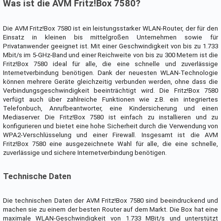
Was ist die AVM Fritz!Box 7580?
Die AVM Fritz!Box 7580 ist ein leistungsstarker WLAN-Router, der für den
Einsatz in kleinen bis mittelgroßen Unternehmen sowie für
Privatanwender geeignet ist. Mit einer Geschwindigkeit von bis zu 1.733
Mbit/s im 5-GHz-Band und einer Reichweite von bis zu 300 Metern ist die
Fritz!Box 7580 ideal für alle, die eine schnelle und zuverlässige
Internetverbindung benötigen. Dank der neuesten WLAN-Technologie
können mehrere Geräte gleichzeitig verbunden werden, ohne dass die
Verbindungsgeschwindigkeit beeinträchtigt wird. Die Fritz!Box 7580
verfügt auch über zahlreiche Funktionen wie z.B. ein integriertes
Telefonbuch, Anrufbeantworter, eine Kindersicherung und einen
Mediaserver. Die Fritz!Box 7580 ist einfach zu installieren und zu
konfigurieren und bietet eine hohe Sicherheit durch die Verwendung von
WPA2-Verschlüsselung und einer Firewall. Insgesamt ist die AVM
Fritz!Box 7580 eine ausgezeichnete Wahl für alle, die eine schnelle,
zuverlässige und sichere Internetverbindung benötigen.
Technische Daten
Die technischen Daten der AVM Fritz!Box 7580 sind beeindruckend und
machen sie zu einem der besten Router auf dem Markt. Die Box hat eine
maximale WLAN-Geschwindigkeit von 1.733 MBit/s und unterstützt