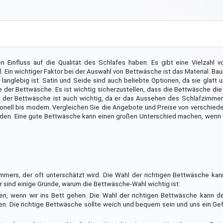
 Einfluss auf die Qualität des Schlafes haben. Es gibt eine Vielzahl v
il. Ein wichtiger Faktor bei der Auswahl von Bettwäsche ist das Material. Ba
langlebig ist. Satin und Seide sind auch beliebte Optionen, da sie glatt u
e der Bettwäsche. Es ist wichtig sicherzustellen, dass die Bettwäsche die
l der Bettwäsche ist auch wichtig, da er das Aussehen des Schlafzimmer
ditionell bis modern. Vergleichen Sie die Angebote und Preise von verschied
finden. Eine gute Bettwäsche kann einen großen Unterschied machen, wenn
immers, der oft unterschätzt wird. Die Wahl der richtigen Bettwäsche ka
er sind einige Gründe, warum die Bettwäsche-Wahl wichtig ist:
ren, wenn wir ins Bett gehen. Die Wahl der richtigen Bettwäsche kann d
n. Die richtige Bettwäsche sollte weich und bequem sein und uns ein Ge