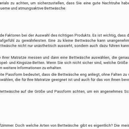
erials zu achten, um sicherzustellen, dass Sie eine gute Nachtruhe hab
equeme und atmungsaktive Bettwäsche.
 Faktoren bei der Auswahl des richtigen Produkts. Es ist wichtig, dass
afgefühl zu gewährleisten. Eine zu kleine Bettwäsche kann unangenehm
twäsche nicht nur unästhetisch aussieht, sondern auch dazu führen kann
e Ihrer Matratze messen und dann eine Bettwäsche auswählen, die genau 
pel- und Kingsize-Betten. Wenn Sie sich nicht sicher sind, welche Größe
m weitere Informationen zu erhalten.
gute Passform bedeutet, dass die Bettwäsche eng anliegt, ohne Falten zu
wählen, die für Ihre Matratze geeignet ist und auch für das von Ihnen be
r Bettwäsche auf die Größe und Passform achten, um ein angenehmes Sch
afzimmer. Doch welche Arten von Bettwäsche gibt es eigentlich? Die me