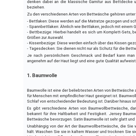
denken dabei an die klassische Garnitur aus Bettdecke 
beziehen.
Zu den verschiedenen Arten von Bettwäsche gehören unter
- Bettlaken: Diese werden auf die Matratze gezogen und sch
- Spannbettlaken: Ähnlich wie Bettlaken, jedoch mit einem 
- Bettbezüge: Hierbei handelt es sich um Komplett-Sets, 
Größen zur Auswahl.
- Kissenbezüge: Diese werden einfach über das Kissen ge
- Tagesdecken: Sie dienen nicht nur als Schutz für die Bet
Je nach persönlichem Geschmack und Bedarf kann man al
angenehm auf der Haut liegt und eine gute Qualität aufweist
1. Baumwolle
Baumwolle ist eine der beliebtesten Arten von Bettwäsche au
für Menschen mit empfindlicher Haut geeignet ist. Baumwol
Schlaf von entscheidender Bedeutung ist. Darüber hinaus ist
Es gibt verschiedene Arten von Baumwollbettwäsche, dar
bekannt für ihre Haltbarkeit und Festigkeit. Jersey Baum
Bettwäsche bevorzugen. Satin Baumwolle ist sehr glatt und 
Unabhängig von der Art der Baumwollbettwäsche, die Sie wä
hält. Waschen Sie sie in kaltem Wasser und trocknen Sie si