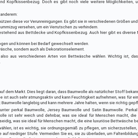
und Kopfkissenbezug. Doch es gibt noch viele weitere Möglichkeiten, 
 anderem:
ützen diese vor Verunreinigungen. Es gibt sie in verschiedenen Größen und 
Gummizug versehen, um ein Verrutschen zu verhindern.
bestehend aus Bettdecke und Kopfkissenbezug. Auch hier gibt es diverse 
zogen und können bei Bedarf gewechselt werden.
twäsche, sondern auch als Dekorationselement.
so aus verschiedenen Arten von Bettwäsche wählen. Wichtig ist, das
.
f dem Markt. Dies liegt daran, dass Baumwolle als natürlicher Stoff bekann
le ist auch sehr atmungsaktiv und kann Feuchtigkeit aufnehmen, was für e
 Baumwolle langlebig und kann mehrere Jahre halten, wenn sie richtig gepfl
unter perkal Baumwolle, Jersey Baumwolle und Satin Baumwolle. Perkal
wolle ist sehr weich und dehnbar, was sie ideal für Menschen macht, di
seidig, was sie ideal für Menschen macht, die eine luxuriöse Bettwäsche b
hlen, ist es wichtig, sie ordnungsgemäß zu pflegen, um sicherzustellen,
e auf niedriger Stufe. Vermeiden Sie es, sie zu überladen, um Faltenbildun