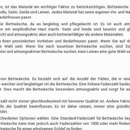
 ist das Material ein wichtiger Faktor zu berücksichtigen. Bettwäsche 
olle, Satin, Seide und Leinen. Jedes Material hat seine eigenen Vor- und Na
Bedürfnissen passt.
ür Bettwäsche, da es langlebig und pflegeleicht ist. Es ist auch at
n mit empfindlicher Haut macht. Satin und Seide sind luxuriös und gl
cht und atmungsaktiv, aber auch knitteranfälliger als andere Materialien.
zu Ihren persönlichen Vorlieben und Bedürfnissen passt. Wenn Sie auf 
te Wahl sein. Wenn Sie nach luxuriöser Bettwäsche suchen, sind Sa
ter und atmungsaktiver Bettwäsche suchen, kann Leinen eine gute Wahl se
ät von Bettwäsche. Es bezieht sich auf die Anzahl der Fäden, die in ei
 weicher und langlebiger ist die Bettwäsche. Eine höhere Fadenzahl bede
ässt. Dies macht die Bettwäsche besonders atmungsaktiv und sorgt für 
zahl nicht immer gleichbedeutend mit besserer Qualität ist. Andere Fakto
s die Qualität beeinflussen. Es ist daher ratsam, immer eine gründl
idet.
hiedenen Optionen wählen. Eine Standard-Fadenzahl für Bettwäsche lieg
ttwäsche kann man jedoch auch Fadenzahlen von 1000 oder mehr finden. 
twäsche für einen erholsamen Schlaf zu finden.