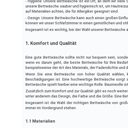
- Hygiene: Unsere Bettwäsche ist ein Ort, an dem wir viele
unsere Bettwäsche sauber und hygienisch ist, um Hautreiz
auf Materialien achten, die für Allergiker geeignet sind.
- Design: Unsere Bettwäsche kann auch einen großen Einflu
können wir unser Schlafzimmer in einen gemütlichen und sti
Insgesamt ist es wichtig, bei der Wahl unserer Bettwäsche 
1. Komfort und Qualität
Eine gute Bettwäsche sollte nicht nur bequem sein, sonder
wenn es darum geht, die beste Bettwäsche für Ihre Bedürf
beispielsweise der Art des Materials, der Fadendichte und d
Wenn Sie eine Bettwäsche von hoher Qualität wählen, kö
Beschädigungen ist. Eine hochwertige Bettwäsche sorgt a
Bettwäsche spielt hierbei eine wichtige Rolle. Baumwolle ist
Zusätzlich zum Komfort und zur Qualität gibt es noch weite
unter anderem das Design, die Farbe und die Größe. Eine Bet
Insgesamt ist die Wahl der richtigen Bettwäsche von groß
immer im Vordergrund stehen.
1.1 Materialien