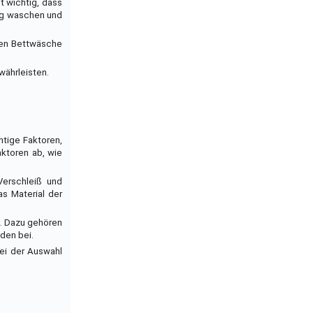
t wichtig, dass
ßig waschen und
igen Bettwäsche
währleisten.
htige Faktoren,
aktoren ab, wie
Verschleiß und
s Material der
n. Dazu gehören
den bei.
bei der Auswahl