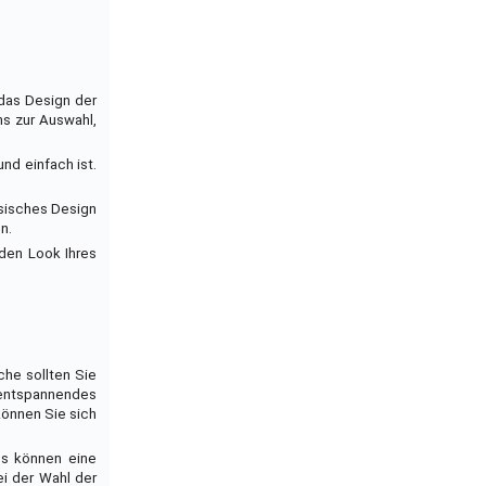
 das Design der
s zur Auswahl,
nd einfach ist.
ssisches Design
n.
 den Look Ihres
he sollten Sie
 entspannendes
können Sie sich
os können eine
i der Wahl der