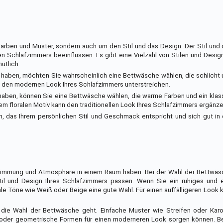
arben und Muster, sondern auch um den Stil und das Design. Der Stil und
chlafzimmers beeinflussen. Es gibt eine Vielzahl von Stilen und Design
ütlich.
aben, möchten Sie wahrscheinlich eine Bettwäsche wählen, die schlicht u
nn den modernen Look Ihres Schlafzimmers unterstreichen.
 haben, können Sie eine Bettwäsche wählen, die warme Farben und ein kla
em floralen Motiv kann den traditionellen Look Ihres Schlafzimmers ergänze
n, das Ihrem persönlichen Stil und Geschmack entspricht und sich gut in
Stimmung und Atmosphäre in einem Raum haben. Bei der Wahl der Bettwäsc
til und Design Ihres Schlafzimmers passen. Wenn Sie ein ruhiges und
e Töne wie Weiß oder Beige eine gute Wahl. Für einen auffälligeren Look 
 die Wahl der Bettwäsche geht. Einfache Muster wie Streifen oder Kar
r oder geometrische Formen für einen moderneren Look sorgen können. Be