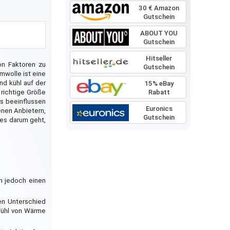
30 € Amazon
Gutschein
ABOUT YOU
Gutschein
Hitseller
on Faktoren zu
Gutschein
umwolle ist eine
nd kühl auf der
15% eBay
Rabatt
 richtige Größe
s beeinflussen
Euronics
enen Anbietern,
Gutschein
 es darum geht,
nn jedoch einen
en Unterschied
fühl von Wärme