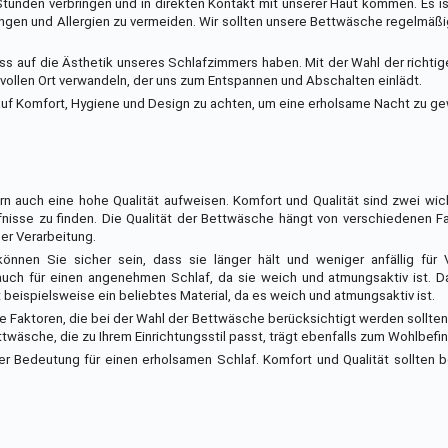
 Stunden verbringen und in direkten Kontakt mit unserer Haut kommen. Es is
ungen und Allergien zu vermeiden. Wir sollten unsere Bettwäsche regelmä
ss auf die Ästhetik unseres Schlafzimmers haben. Mit der Wahl der richt
lvollen Ort verwandeln, der uns zum Entspannen und Abschalten einlädt.
auf Komfort, Hygiene und Design zu achten, um eine erholsame Nacht zu ge
n auch eine hohe Qualität aufweisen. Komfort und Qualität sind zwei wic
nisse zu finden. Die Qualität der Bettwäsche hängt von verschiedenen F
er Verarbeitung.
nnen Sie sicher sein, dass sie länger hält und weniger anfällig für 
uch für einen angenehmen Schlaf, da sie weich und atmungsaktiv ist. Da
 beispielsweise ein beliebtes Material, da es weich und atmungsaktiv ist.
re Faktoren, die bei der Wahl der Bettwäsche berücksichtigt werden sollte
twäsche, die zu Ihrem Einrichtungsstil passt, trägt ebenfalls zum Wohlbefin
er Bedeutung für einen erholsamen Schlaf. Komfort und Qualität sollten 