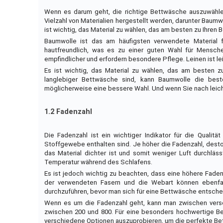
Wenn es darum geht, die richtige Bettwäsche auszuwählen,
Vielzahl von Materialien hergestellt werden, darunter Baumw
ist wichtig, das Material zu wählen, das am besten zu Ihren 
Baumwolle ist das am häufigsten verwendete Material f
hautfreundlich, was es zu einer guten Wahl für Mensche
empfindlicher und erfordern besondere Pflege. Leinen ist lei
Es ist wichtig, das Material zu wählen, das am besten 
langlebiger Bettwäsche sind, kann Baumwolle die bes
möglicherweise eine bessere Wahl. Und wenn Sie nach leich
1.2 Fadenzahl
Die Fadenzahl ist ein wichtiger Indikator für die Qualit
Stoffgewebe enthalten sind. Je höher die Fadenzahl, desto
das Material dichter ist und somit weniger Luft durchl
Temperatur während des Schlafens.
Es ist jedoch wichtig zu beachten, dass eine höhere Faden
der verwendeten Fasern und die Webart können ebenfall
durchzuführen, bevor man sich für eine Bettwäsche entsche
Wenn es um die Fadenzahl geht, kann man zwischen versc
zwischen 200 und 800. Für eine besonders hochwertige Be
verschiedene Optionen auszuprobieren, um die perfekte Bet