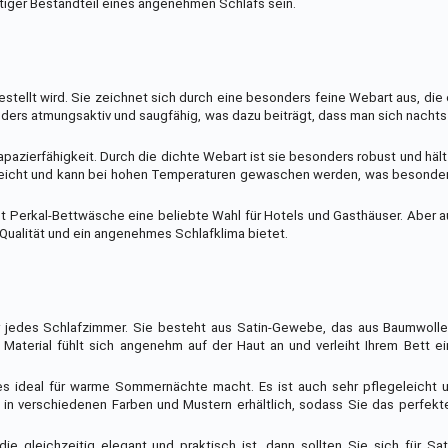
tiger Bestandteil eines angenehmen Schlafs sein.
stellt wird. Sie zeichnet sich durch eine besonders feine Webart aus, die 
ers atmungsaktiv und saugfähig, was dazu beiträgt, dass man sich nachts 
apazierfähigkeit. Durch die dichte Webart ist sie besonders robust und häl
eicht und kann bei hohen Temperaturen gewaschen werden, was besonders 
ist Perkal-Bettwäsche eine beliebte Wahl für Hotels und Gasthäuser. Aber a
e Qualität und ein angenehmes Schlafklima bietet.
ür jedes Schlafzimmer. Sie besteht aus Satin-Gewebe, das aus Baumwolle
Material fühlt sich angenehm auf der Haut an und verleiht Ihrem Bett e
es ideal für warme Sommernächte macht. Es ist auch sehr pflegeleicht u
 verschiedenen Farben und Mustern erhältlich, sodass Sie das perfekte 
 gleichzeitig elegant und praktisch ist, dann sollten Sie sich für Sa