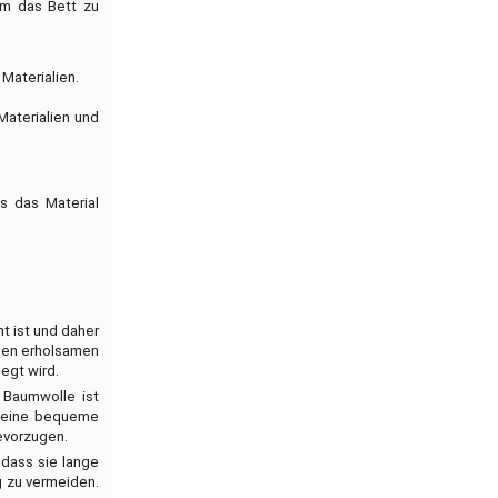
um das Bett zu
Materialien.
Materialien und
s das Material
t ist und daher
inen erholsamen
egt wird.
 Baumwolle ist
e eine bequeme
evorzugen.
 dass sie lange
g zu vermeiden.