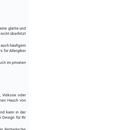
eine glatte und
nicht überhitzt
t auch häufigem
für Allergiker
uch im privaten
, Viskose oder
inen Hauch von
nd kann in der
Design für Ihr
tin Bettwäsche