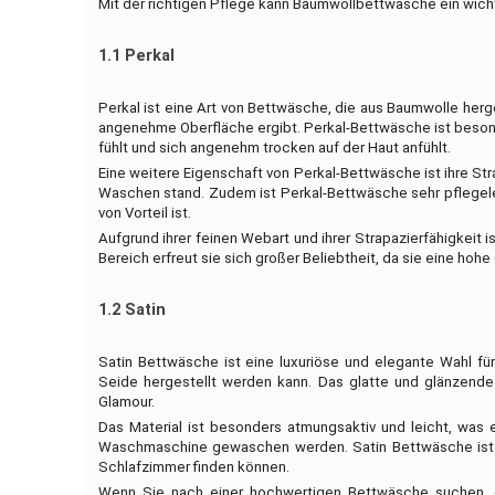
Mit der richtigen Pflege kann Baumwollbettwäsche ein wich
1.1 Perkal
Perkal ist eine Art von Bettwäsche, die aus Baumwolle herge
angenehme Oberfläche ergibt. Perkal-Bettwäsche ist besond
fühlt und sich angenehm trocken auf der Haut anfühlt.
Eine weitere Eigenschaft von Perkal-Bettwäsche ist ihre Str
Waschen stand. Zudem ist Perkal-Bettwäsche sehr pflegel
von Vorteil ist.
Aufgrund ihrer feinen Webart und ihrer Strapazierfähigkeit 
Bereich erfreut sie sich großer Beliebtheit, da sie eine hoh
1.2 Satin
Satin Bettwäsche ist eine luxuriöse und elegante Wahl f
Seide hergestellt werden kann. Das glatte und glänzende 
Glamour.
Das Material ist besonders atmungsaktiv und leicht, was 
Waschmaschine gewaschen werden. Satin Bettwäsche ist in
Schlafzimmer finden können.
Wenn Sie nach einer hochwertigen Bettwäsche suchen, die