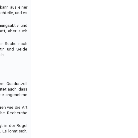
kann aus einer
chteile, und es
mungsaktiv und
att, aber auch
der Suche nach
tin und Seide
in.
nem Quadratzoll
utet auch, dass
eine angenehme
ren wie die Art
iche Recherche
t in der Regel
Es lohnt sich,