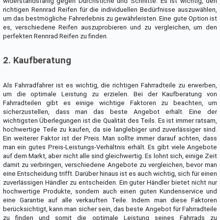
widerstandsfähig gegen Durchstiche und Schnitte. Es ist wichtig, den
richtigen Rennrad Reifen für die individuellen Bedürfnisse auszuwählen,
um das bestmögliche Fahrerlebnis zu gewährleisten. Eine gute Option ist
es, verschiedene Reifen auszuprobieren und zu vergleichen, um den
perfekten Rennrad Reifen zu finden.
2. Kaufberatung
Als Fahrradfahrer ist es wichtig, die richtigen Fahrradteile zu erwerben,
um die optimale Leistung zu erzielen. Bei der Kaufberatung von
Fahrradteilen gibt es einige wichtige Faktoren zu beachten, um
sicherzustellen, dass man das beste Angebot erhält. Eine der
wichtigsten Überlegungen ist die Qualität des Teils. Es ist immer ratsam,
hochwertige Teile zu kaufen, da sie langlebiger und zuverlässiger sind.
Ein weiterer Faktor ist der Preis. Man sollte immer darauf achten, dass
man ein gutes Preis-Leistungs-Verhältnis erhält. Es gibt viele Angebote
auf dem Markt, aber nicht alle sind gleichwertig. Es lohnt sich, einige Zeit
damit zu verbringen, verschiedene Angebote zu vergleichen, bevor man
eine Entscheidung trifft. Darüber hinaus ist es auch wichtig, sich für einen
zuverlässigen Händler zu entscheiden. Ein guter Händler bietet nicht nur
hochwertige Produkte, sondern auch einen guten Kundenservice und
eine Garantie auf alle verkauften Teile. Indem man diese Faktoren
berücksichtigt, kann man sicher sein, das beste Angebot für Fahrradteile
zu finden und somit die optimale Leistung seines Fahrrads zu