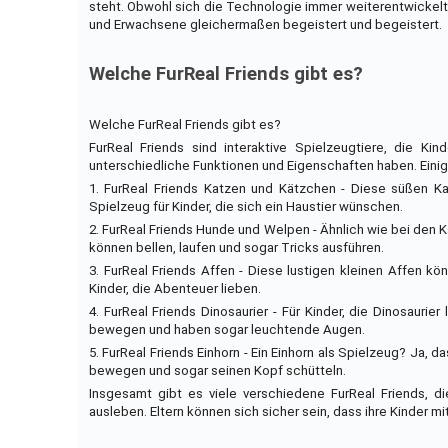
steht. Obwohl sich die Technologie immer weiterentwickelt, 
und Erwachsene gleichermaßen begeistert und begeistert.
Welche FurReal Friends gibt es?
Welche FurReal Friends gibt es?
FurReal Friends sind interaktive Spielzeugtiere, die Kin
unterschiedliche Funktionen und Eigenschaften haben. Einige
1. FurReal Friends Katzen und Kätzchen - Diese süßen K
Spielzeug für Kinder, die sich ein Haustier wünschen.
2. FurReal Friends Hunde und Welpen - Ähnlich wie bei den 
können bellen, laufen und sogar Tricks ausführen.
3. FurReal Friends Affen - Diese lustigen kleinen Affen kön
Kinder, die Abenteuer lieben.
4. FurReal Friends Dinosaurier - Für Kinder, die Dinosaurier
bewegen und haben sogar leuchtende Augen.
5. FurReal Friends Einhorn - Ein Einhorn als Spielzeug? Ja,
bewegen und sogar seinen Kopf schütteln.
Insgesamt gibt es viele verschiedene FurReal Friends, die
ausleben. Eltern können sich sicher sein, dass ihre Kinder m