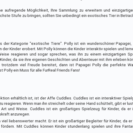
ne aufregende Möglichkeit, Ihre Sammlung zu erweitern und einzigartig
chste Stufe zu bringen, sollten Sie unbedingt ein exotisches Tier in Betrac
us der Kategorie "exotische Tiere". Polly ist ein wunderschöner Papagei,
er Kinder erobert. Mit Polly können die Kinder interaktiv spielen und lern
eise reagieren und sogar sprechen, was ihn zu einem einzigartigen Sp
er Kinder, da sie ihre eigenen Geschichten und Abenteuer mit ihm erleben k
 trotzdem viel Freude bereitet, dann ist Papagei Polly die perfekte Wa
 Polly ein Muss für alle FurReal Friends Fans!
tion erhältlich ist, ist der Affe Cuddles. Cuddles ist ein interaktiver Spiel
u reagieren. Wenn man ihn streichelt oder seine Hand schüttelt, gibt er lu
rt und Weise. Cuddles ist ein großartiges Spielzeug für Kinder, da er ih
skraft anzuregen.
el liebenswerter macht. Er ist ein großartiger Begleiter für Kinder, da er i
zu fördern. Mit Cuddles können Kinder stundenlang spielen und ihre Fan