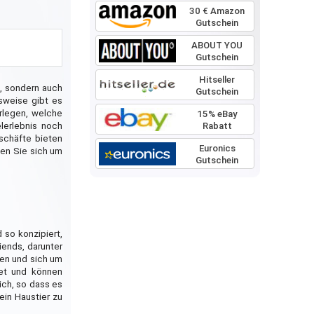
30 € Amazon
Gutschein
ABOUT YOU
Gutschein
Hitseller
g, sondern auch
Gutschein
lsweise gibt es
erlegen, welche
15% eBay
Rabatt
lerlebnis noch
eschäfte bieten
Euronics
uen Sie sich um
Gutschein
 so konzipiert,
iends, darunter
men und sich um
net und können
ich, so dass es
ein Haustier zu