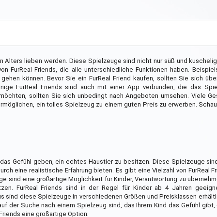
den Alters lieben werden. Diese Spielzeuge sind nicht nur süß und kuscheli
 von FurReal Friends, die alle unterschiedliche Funktionen haben. Beispie
 gehen können. Bevor Sie ein FurReal Friend kaufen, sollten Sie sich üb
inige FurReal Friends sind auch mit einer App verbunden, die das Spie
en möchten, sollten Sie sich unbedingt nach Angeboten umsehen. Viele G
rmöglichen, ein tolles Spielzeug zu einem guten Preis zu erwerben. Scha
n das Gefühl geben, ein echtes Haustier zu besitzen. Diese Spielzeuge sind
h eine realistische Erfahrung bieten. Es gibt eine Vielzahl von FurReal Fr
ge sind eine großartige Möglichkeit für Kinder, Verantwortung zu überneh
tzen. FurReal Friends sind in der Regel für Kinder ab 4 Jahren geeig
s sind diese Spielzeuge in verschiedenen Größen und Preisklassen erhältl
uf der Suche nach einem Spielzeug sind, das Ihrem Kind das Gefühl gibt, 
Friends eine großartige Option.