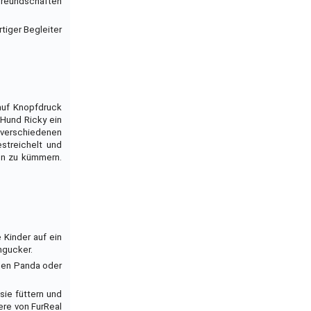
 Freundschaften
tiger Begleiter
 auf Knopfdruck
 Hund Ricky ein
s verschiedenen
streichelt und
hn zu kümmern.
 Kinder auf ein
ngucker.
chen Panda oder
sie füttern und
ere von FurReal