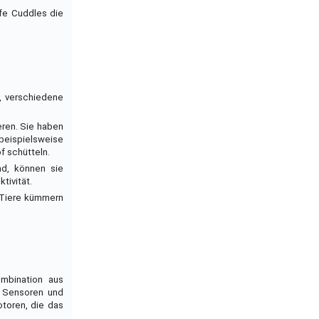
ffe Cuddles die
e, verschiedene
eren. Sie haben
beispielsweise
f schütteln.
nd, können sie
tivität.
e Tiere kümmern
mbination aus
n Sensoren und
toren, die das