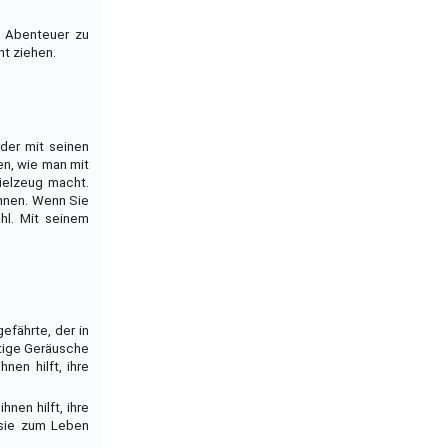
e Abenteuer zu
ht ziehen.
 der mit seinen
en, wie man mit
ielzeug macht.
önnen. Wenn Sie
hl. Mit seinem
gefährte, der in
stige Geräusche
nen hilft, ihre
hnen hilft, ihre
tasie zum Leben