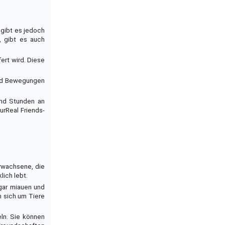
 gibt es jedoch
, gibt es auch
ert wird. Diese
 und Bewegungen
und Stunden an
urReal Friends-
Erwachsene, die
lich lebt.
ogar miauen und
n sich um Tiere
eln. Sie können