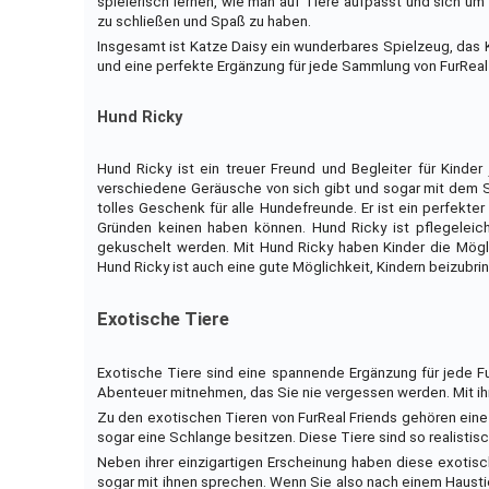
spielerisch lernen, wie man auf Tiere aufpasst und sich um
zu schließen und Spaß zu haben.
Insgesamt ist Katze Daisy ein wunderbares Spielzeug, das K
und eine perfekte Ergänzung für jede Sammlung von FurReal 
Hund Ricky
Hund Ricky ist ein treuer Freund und Begleiter für Kinder 
verschiedene Geräusche von sich gibt und sogar mit dem S
tolles Geschenk für alle Hundefreunde. Er ist ein perfekt
Gründen keinen haben können. Hund Ricky ist pflegeleicht
gekuschelt werden. Mit Hund Ricky haben Kinder die Mögli
Hund Ricky ist auch eine gute Möglichkeit, Kindern beizubri
Exotische Tiere
Exotische Tiere sind eine spannende Ergänzung für jede F
Abenteuer mitnehmen, das Sie nie vergessen werden. Mit ihr
Zu den exotischen Tieren von FurReal Friends gehören eine
sogar eine Schlange besitzen. Diese Tiere sind so realistisch
Neben ihrer einzigartigen Erscheinung haben diese exotisch
sogar mit ihnen sprechen. Wenn Sie also nach einem Haustie