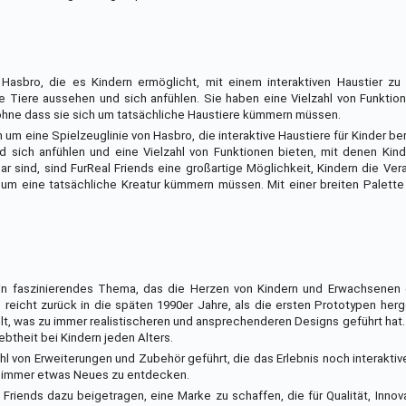
n Hasbro, die es Kindern ermöglicht, mit einem interaktiven Haustier zu
te Tiere aussehen und sich anfühlen. Sie haben eine Vielzahl von Funktio
, ohne dass sie sich um tatsächliche Haustiere kümmern müssen.
h um eine Spielzeuglinie von Hasbro, die interaktive Haustiere für Kinder ber
nd sich anfühlen und eine Vielzahl von Funktionen bieten, mit denen Kind
r sind, sind FurReal Friends eine großartige Möglichkeit, Kindern die Ve
h um eine tatsächliche Kreatur kümmern müssen. Mit einer breiten Palette
 ein faszinierendes Thema, das die Herzen von Kindern und Erwachsenen
e reicht zurück in die späten 1990er Jahre, als die ersten Prototypen herg
t, was zu immer realistischeren und ansprechenderen Designs geführt hat.
ebtheit bei Kindern jeden Alters.
ahl von Erweiterungen und Zubehör geführt, die das Erlebnis noch interakti
es immer etwas Neues zu entdecken.
Friends dazu beigetragen, eine Marke zu schaffen, die für Qualität, Inno