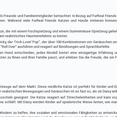
s Freunde und Familienmitglieder betrachtet. In Bezug auf FurReal Friends
en. Während viele FurReal Friends Katzen und Hunde imitieren können
 Katze, die mit einem Fischspielzeug und einem Gummimäuse-Spielzeug gelief
in realistisches Haustiererlebnis zu bieten.
Ricky, der Trick-Lovin' Pup", der über 100 Kombinationen von Geräuschen
 "Roll Over" ausführen und reagiert auf Berührungen und Sprachbefehle.
nen Hund entscheiden, jedes Modell bietet eine einzigartige Erfahrung 
en zu Ihnen und Ihrer Familie passt, und erleben Sie die Freude, die ein F
elzeuge auf dem Markt. Diese niedliche Katze ist perfekt für Kinder und 
 realistischen Bewegungen und Geräuschen ist es fast so, als ob Daisy wirk
Kuscheln geeignet. Die Katze reagiert auf Streicheleinheiten und kann s
e schläft. Mit Daisy werden Kinder auf spielerische Weise lernen, wie ma
Kindern zu helfen, ihre sozialen und emotionalen Fähigkeiten zu entwick