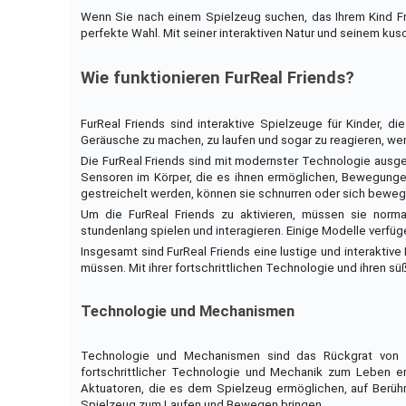
Wenn Sie nach einem Spielzeug suchen, das Ihrem Kind Fre
perfekte Wahl. Mit seiner interaktiven Natur und seinem kusche
Wie funktionieren FurReal Friends?
FurReal Friends sind interaktive Spielzeuge für Kinder, d
Geräusche zu machen, zu laufen und sogar zu reagieren, wenn
Die FurReal Friends sind mit modernster Technologie ausge
Sensoren im Körper, die es ihnen ermöglichen, Bewegung
gestreichelt werden, können sie schnurren oder sich beweg
Um die FurReal Friends zu aktivieren, müssen sie norma
stundenlang spielen und interagieren. Einige Modelle verfü
Insgesamt sind FurReal Friends eine lustige und interaktiv
müssen. Mit ihrer fortschrittlichen Technologie und ihren süß
Technologie und Mechanismen
Technologie und Mechanismen sind das Rückgrat von Fu
fortschrittlicher Technologie und Mechanik zum Leben e
Aktuatoren, die es dem Spielzeug ermöglichen, auf Berü
Spielzeug zum Laufen und Bewegen bringen.