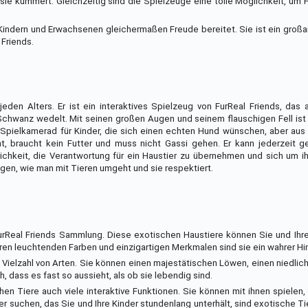
 sie kümmert. Gleichzeitig sind die Spielzeuge eine tolle Möglichkeit, um
indern und Erwachsenen gleichermaßen Freude bereitet. Sie ist ein großar
Friends.
jeden Alters. Er ist ein interaktives Spielzeug von FurReal Friends, das
chwanz wedelt. Mit seinen großen Augen und seinem flauschigen Fell ist
er Spielkamerad für Kinder, die sich einen echten Hund wünschen, aber au
, braucht kein Futter und muss nicht Gassi gehen. Er kann jederzeit ge
chkeit, die Verantwortung für ein Haustier zu übernehmen und sich um i
ngen, wie man mit Tieren umgeht und sie respektiert.
urReal Friends Sammlung. Diese exotischen Haustiere können Sie und Ihre
en leuchtenden Farben und einzigartigen Merkmalen sind sie ein wahrer Hi
 Vielzahl von Arten. Sie können einen majestätischen Löwen, einen niedli
, dass es fast so aussieht, als ob sie lebendig sind.
en Tiere auch viele interaktive Funktionen. Sie können mit ihnen spielen, 
r suchen, das Sie und Ihre Kinder stundenlang unterhält, sind exotische Ti