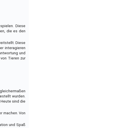
 spielen. Diese
nen, die es den
eitstellt. Diese
er interagieren
rantwortung und
 von Tieren zur
 gleichermaßen
estellt wurden.
 Heute sind die
ver machen. Von
vation und Spaß