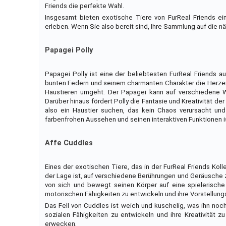
Friends die perfekte Wahl.
Insgesamt bieten exotische Tiere von FurReal Friends ei
erleben. Wenn Sie also bereit sind, Ihre Sammlung auf die nä
Papagei Polly
Papagei Polly ist eine der beliebtesten FurReal Friends a
bunten Federn und seinem charmanten Charakter die Herzen d
Haustieren umgeht. Der Papagei kann auf verschiedene W
Darüber hinaus fördert Polly die Fantasie und Kreativität d
also ein Haustier suchen, das kein Chaos verursacht und
farbenfrohen Aussehen und seinen interaktiven Funktionen ist
Affe Cuddles
Eines der exotischen Tiere, das in der FurReal Friends Kollek
der Lage ist, auf verschiedene Berührungen und Geräusche z
von sich und bewegt seinen Körper auf eine spielerische A
motorischen Fähigkeiten zu entwickeln und ihre Vorstellung
Das Fell von Cuddles ist weich und kuschelig, was ihn noch vi
sozialen Fähigkeiten zu entwickeln und ihre Kreativität 
erwecken.