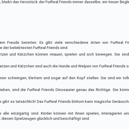
bleibt das Herzstück der FurReal Friends immer dasselbe: ein treuer Beglei
dern Freude bereiten. Es gibt viele verschiedene Arten von FurReal Fri
 der beliebtesten FurReal Friends sind:
atzen und Kätzchen können miauen, spielen und sich bewegen. Sie sind
Katzen und Kätzchen sind auch die Hunde und Welpen von FurReal Friends se
nen schwingen, klettern und sogar auf den Kopf stellen. Sie sind ein tolle
 lieben, sind die FurReal Friends Dinosaurier genau das Richtige. Sie könne
 das gibt es tatsächlich! Das FurReal Friends Einhorn kann magische Geräusc
 alle einzigartig sind. Kinder können mit ihnen spielen, interagieren un
it diesen Spielzeugen glücklich und beschäftigt sind.