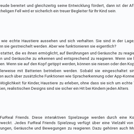
ude bereitet und gleichzeitig seine Entwicklung fördert, dann ist der A
ligen Fell wird er sicherlich ein treuer Begleiter für Ihr Kind sein.
ie wie echte Haustiere aussehen und sich verhalten. Sie sind in der Lag
 sie gestreichelt werden. Aber wie funktionieren sie eigentlich?
stattet, die es ihnen ermöglicht, auf Berührungen und Geräusche zu reagi
en und Geräusche zu erkennen und entsprechend zu reagieren. Wenn sie 
en. Wenn sie auf den Kopf getippt werden, können sie niesen oder den Kop
lerweise mit Batterien betrieben werden. Sobald sie eingeschaltet si
gen auch über zusätzliche Funktionen wie Spracherkennung oder App-Konnek
e Möglichkeit für Kinder, Haustiere zu erleben, ohne dass sie sich um echt
en, realistischen Designs sind sie sicher ein Hit bei Kindern jeden Alters.
rReal Friends. Diese interaktiven Spielzeuge werden durch eine Ko
rweckt. Jedes FurReal Friends Spielzeug verfügt über eine Vielzahl vo
hrungen, Geräusche und Bewegungen zu reagieren. Dazu gehören auch Mo