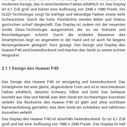
modernen Design, das in verschiedenen Farben erhältlich ist. Das Display
ist 6,1 Zoll groß und bietet eine Auflösung von 2340 x 1080 Pixeln. Die
OLED-Technologie sorgt für kräftige und lebendige Farben sowie tiefe
Schwarztöne. Durch die hohe Pixeldichte werden Bilder und Videos
gestochen scharf dargestellt. Das Display ist zudem mit der neuesten
Gorilla Glass-Technologie ausgestattet, die es vor Kratzern und
Beschädigungen schützt. Durch die schlanke Bauweise des
Smartphones liegt es angenehm in der Hand und ist auch für längere
Nutzungsdauern geeignet. Kurz gesagt: Das Design und Display des
Huawei P40 sind beeindruckend und machen das Gerät zu einem echten
Hingucker.
2.1.1 Design des Huawei P40
Das Design des Huawei P40 ist einzigartig und beeindruckend. Das
Smartphone hat eine glatte, abgerundete Form und ist in verschiedenen
Farben erhältlich, darunter Schwarz, Silber und Gold. Das Gehäuse
besteht aus Glas und Metall, was dem Gerät ein hochwertiges Aussehen
verleiht. Die Rückseite des Huawei P40 ist glatt und ohne sichtbare
Kameraerhebung gestaltet, was dem Gerät ein schlankes und nahtloses
Aussehen verleiht.
Das Display des Huawei P40 ist ebenfalls beeindruckend. Es ist 6,1 Zoll
groß und hat eine Auflösung von 1080 x 2340 Pixeln. Das Display ist hell