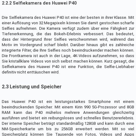
2.2.2 Selfiekamera des Huawei P40
Die Selfiekamera des Huawei P40 ist eine der besten in ihrer Klasse. Mit
einer Auflösung von 32 Megapixeln können Sie damit gestochen scharfe
Selfies aufnehmen. Die Kamera verfügt zudem über eine Fähigkeit zur
Tiefenerkennung, die das Bokeh-Erlebnis verbessert. Das bedeutet,
dass der Hintergrund Ihrer Selfies verschwommen wird, während das
Motiv im Vordergrund scharf bleibt. Darüber hinaus gibt es zahlreiche
integrierte Filter, die Ihre Selfies noch beeindruckender machen können.
Die Frontkamera ist auch in der Lage, 4K-Videos aufzunehmen, so dass
Sie kristallklare Videos von sich selbst machen können. Kurz gesagt, die
Selfiekamera des Huawei P40 ist eine Funktion, die Selfie-Liebhaber
definitiv nicht enttäuschen wird.
2.3 Leistung und Speicher
Das Huawei P40 ist ein leistungsstarkes Smartphone mit einem
beeindruckenden Speicher. Mit einem Kirin 990 5G-Prozessor und 8GB
RAM kann das P40 mühelos mehrere Anwendungen gleichzeitig
ausführen und bietet ein reibungsloses und schnelles Benutzererlebnis.
Der interne Speicher beträgt standardmäßig 128GB und kann durch eine
NM-Speicherkarte um bis zu 256GB erweitert werden. Mit so viel
Speicherplatz können Sie Tausende von Fotos, Videos und Apps