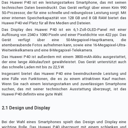
Das Huawei P40 ist ein leistungsstarkes Smartphone, das mit seinen
technischen Daten beeindruckt. Das Gerät verfügt über einen Kirin 990
5G-Prozessor, der für eine schnelle und reibungslose Leistung sorgt. Mit
einer internen Speicherkapazität von 128 GB und 8 GB RAM bietet das
Huawei P40 viel Platz für all Ihre Medien und Dateien.
Das Display des Huawei P40 ist ein 6,1-Zoll-OLED-Panel mit einer
Auflösung von 2340 x 1080 Pixeln und einer Pixeldichte von 422 ppi. Das
Gerät verfügt über eine 50-Megapixel-Hauptkamera, die
atemberaubende Fotos aufnehmen kann, sowie eine 16-Megapixel-Ultra-
Weitwinkelkamera und eine 8-Megapixel-Telekamera.
Das Huawei P40 ist außerdem mit einem 3800-mAh-Akku ausgestattet,
der eine lange Akkulaufzeit gewährleistet. Das Gerät unterstützt auch
das schnelle Laden mit bis zu 22,5 W.
Insgesamt bietet das Huawei P40 eine beeindruckende Leistung und
eine Fülle von Funktionen, die es zu einem attraktiven Kauf machen.
Wenn Sie nach einem leistungsstarken und zuverlässigen Smartphone
suchen, das mit seiner technischen Ausstattung überzeugt, ist das
Huawei P40 definitiv eine gute Wahl.
2.1 Design und Display
Bei der Wahl eines Smartphones spielt das Design und Display eine
wichtige Rolle. Das Huawei P40 überzeugt mit einem schlanken und