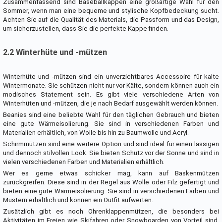
Zusammenfassend sind Baseballkappen eine großartige Wahl für den
Sommer, wenn man eine bequeme und stylische Kopfbedeckung sucht.
Achten Sie auf die Qualität des Materials, die Passform und das Design,
um sicherzustellen, dass Sie die perfekte Kappe finden.
2.2 Winterhüte und -mützen
Winterhüte und -mützen sind ein unverzichtbares Accessoire für kalte
Wintermonate. Sie schützen nicht nur vor Kälte, sondern können auch ein
modisches Statement sein. Es gibt viele verschiedene Arten von
Winterhüten und -mützen, die je nach Bedarf ausgewählt werden können.
Beanies sind eine beliebte Wahl für den täglichen Gebrauch und bieten
eine gute Wärmeisolierung. Sie sind in verschiedenen Farben und
Materialien erhältlich, von Wolle bis hin zu Baumwolle und Acryl.
Schirmmützen sind eine weitere Option und sind ideal für einen lässigen
und dennoch stilvollen Look. Sie bieten Schutz vor der Sonne und sind in
vielen verschiedenen Farben und Materialien erhältlich.
Wer es gerne etwas schicker mag, kann auf Baskenmützen
zurückgreifen. Diese sind in der Regel aus Wolle oder Filz gefertigt und
bieten eine gute Wärmeisolierung. Sie sind in verschiedenen Farben und
Mustern erhältlich und können ein Outfit aufwerten.
Zusätzlich gibt es noch Ohrenklappenmützen, die besonders bei
Aktivitäten im Freien wie Skifahren oder Snowboarden von Vorteil sind.