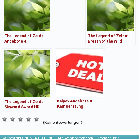
The Legend of Zelda
The Legend of Zelda:
Angebote &
Breath of the Wild
Kaufberatung
Angebote &
Kaufberatung
Knipex Angebote &
The Legend of Zelda:
Kaufberatung
Skyward Sword HD
Angebote &
Kaufberatung
(Keine Bewertungen)
© Copyright
ONLINE-RABATT.NET · Alle Rechte vorbehalten. ·
Datenschutz /