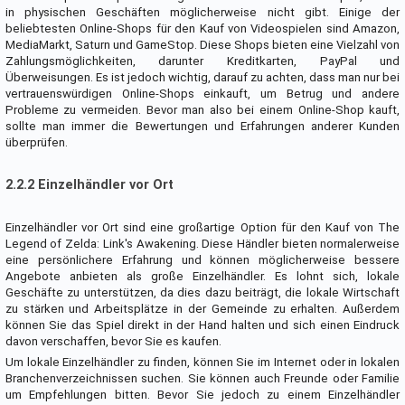
in physischen Geschäften möglicherweise nicht gibt. Einige der
beliebtesten Online-Shops für den Kauf von Videospielen sind Amazon,
MediaMarkt, Saturn und GameStop. Diese Shops bieten eine Vielzahl von
Zahlungsmöglichkeiten, darunter Kreditkarten, PayPal und
Überweisungen. Es ist jedoch wichtig, darauf zu achten, dass man nur bei
vertrauenswürdigen Online-Shops einkauft, um Betrug und andere
Probleme zu vermeiden. Bevor man also bei einem Online-Shop kauft,
sollte man immer die Bewertungen und Erfahrungen anderer Kunden
überprüfen.
2.2.2 Einzelhändler vor Ort
Einzelhändler vor Ort sind eine großartige Option für den Kauf von The
Legend of Zelda: Link's Awakening. Diese Händler bieten normalerweise
eine persönlichere Erfahrung und können möglicherweise bessere
Angebote anbieten als große Einzelhändler. Es lohnt sich, lokale
Geschäfte zu unterstützen, da dies dazu beiträgt, die lokale Wirtschaft
zu stärken und Arbeitsplätze in der Gemeinde zu erhalten. Außerdem
können Sie das Spiel direkt in der Hand halten und sich einen Eindruck
davon verschaffen, bevor Sie es kaufen.
Um lokale Einzelhändler zu finden, können Sie im Internet oder in lokalen
Branchenverzeichnissen suchen. Sie können auch Freunde oder Familie
um Empfehlungen bitten. Bevor Sie jedoch zu einem Einzelhändler