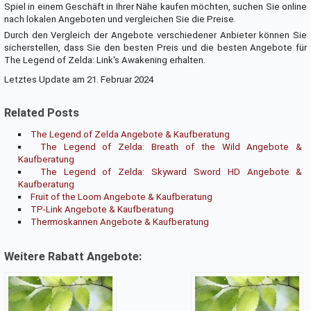
Spiel in einem Geschäft in Ihrer Nähe kaufen möchten, suchen Sie online
nach lokalen Angeboten und vergleichen Sie die Preise.
Durch den Vergleich der Angebote verschiedener Anbieter können Sie
sicherstellen, dass Sie den besten Preis und die besten Angebote für
The Legend of Zelda: Link's Awakening erhalten.
Letztes Update am 21. Februar 2024
Related Posts
The Legend of Zelda Angebote & Kaufberatung
The Legend of Zelda: Breath of the Wild Angebote &
Kaufberatung
The Legend of Zelda: Skyward Sword HD Angebote &
Kaufberatung
Fruit of the Loom Angebote & Kaufberatung
TP-Link Angebote & Kaufberatung
Thermoskannen Angebote & Kaufberatung
Weitere Rabatt Angebote: