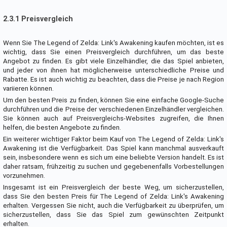
2.3.1 Preisvergleich
Wenn Sie The Legend of Zelda: Link's Awakening kaufen möchten, ist es
wichtig, dass Sie einen Preisvergleich durchführen, um das beste
Angebot zu finden. Es gibt viele Einzelhändler, die das Spiel anbieten,
und jeder von ihnen hat möglicherweise unterschiedliche Preise und
Rabatte. Es ist auch wichtig zu beachten, dass die Preise je nach Region
variieren können.
Um den besten Preis zu finden, können Sie eine einfache Google-Suche
durchführen und die Preise der verschiedenen Einzelhändler vergleichen.
Sie können auch auf Preisvergleichs-Websites zugreifen, die Ihnen
helfen, die besten Angebote zu finden.
Ein weiterer wichtiger Faktor beim Kauf von The Legend of Zelda: Link's
Awakening ist die Verfügbarkeit. Das Spiel kann manchmal ausverkauft
sein, insbesondere wenn es sich um eine beliebte Version handelt. Es ist
daher ratsam, frühzeitig zu suchen und gegebenenfalls Vorbestellungen
vorzunehmen.
Insgesamt ist ein Preisvergleich der beste Weg, um sicherzustellen,
dass Sie den besten Preis für The Legend of Zelda: Link's Awakening
erhalten. Vergessen Sie nicht, auch die Verfügbarkeit zu überprüfen, um
sicherzustellen, dass Sie das Spiel zum gewünschten Zeitpunkt
erhalten.