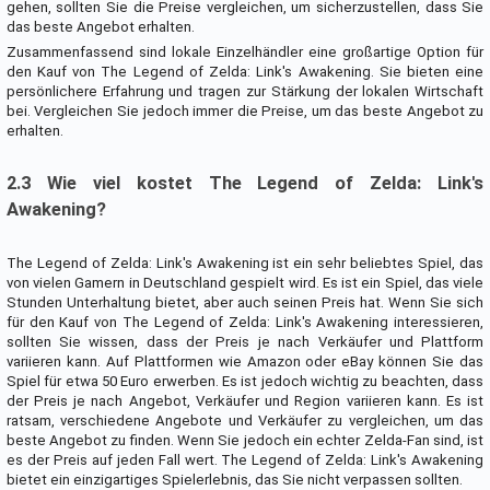
gehen, sollten Sie die Preise vergleichen, um sicherzustellen, dass Sie
das beste Angebot erhalten.
Zusammenfassend sind lokale Einzelhändler eine großartige Option für
den Kauf von The Legend of Zelda: Link's Awakening. Sie bieten eine
persönlichere Erfahrung und tragen zur Stärkung der lokalen Wirtschaft
bei. Vergleichen Sie jedoch immer die Preise, um das beste Angebot zu
erhalten.
2.3 Wie viel kostet The Legend of Zelda: Link's
Awakening?
The Legend of Zelda: Link's Awakening ist ein sehr beliebtes Spiel, das
von vielen Gamern in Deutschland gespielt wird. Es ist ein Spiel, das viele
Stunden Unterhaltung bietet, aber auch seinen Preis hat. Wenn Sie sich
für den Kauf von The Legend of Zelda: Link's Awakening interessieren,
sollten Sie wissen, dass der Preis je nach Verkäufer und Plattform
variieren kann. Auf Plattformen wie Amazon oder eBay können Sie das
Spiel für etwa 50 Euro erwerben. Es ist jedoch wichtig zu beachten, dass
der Preis je nach Angebot, Verkäufer und Region variieren kann. Es ist
ratsam, verschiedene Angebote und Verkäufer zu vergleichen, um das
beste Angebot zu finden. Wenn Sie jedoch ein echter Zelda-Fan sind, ist
es der Preis auf jeden Fall wert. The Legend of Zelda: Link's Awakening
bietet ein einzigartiges Spielerlebnis, das Sie nicht verpassen sollten.