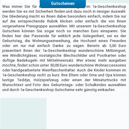
Gutscheinen
Was immer Sie für ein Geschenk benötigen, im 1a-Geschenkeshop
werden Sie es mit Sicherheit finden und dazu noch in riesiger Auswahl.
Die Gliederung macht es Ihnen dabei besonders einfach, indem Sie nur
auf die entsprechende Rubrik klicken oder einfach die von Ihnen
vorgesehene Preisgruppe auswählen. Mit unserem 1a-Geschenkeshop
Gutschein können Sie sogar noch so manchen Euro einsparen. Sie
finden hier das Passende für wirklich jede Gelegenheit, sei es der
Geburtstag, die Wohnungseinweihung, die Hochzeit eines Freundes
oder um nur mal einfach Danke zu sagen. Bereits ab 5,00 Euro
präsentiert Ihnen der 1a-Geschenkeshop wunderschöne Mitbringsel,
wie Windlichtgläser, nostalgische Blechschilder und Postkarten oder
duftige Badekugeln mit Mittelmeersalz. Wer etwas mehr ausgeben
möchte, findet schon unter 50,00 Euro wunderschöne Wohnaccessoires
oder handgearbeitete Weinflaschenhalter. Auch die Kinder kommen im
1a-Geschenkeshop nicht zu kurz. Ihre Eltern oder Oma und Opa können
lustige Teddys, Holzspielzeug oder einen der Miniaturtrucks mit
Wunschtext und Foto des Geburtstags- oder Schulkindes auswählen
und durch 1a-Geschenkeshop Gutscheine sehr günstig einkaufen.