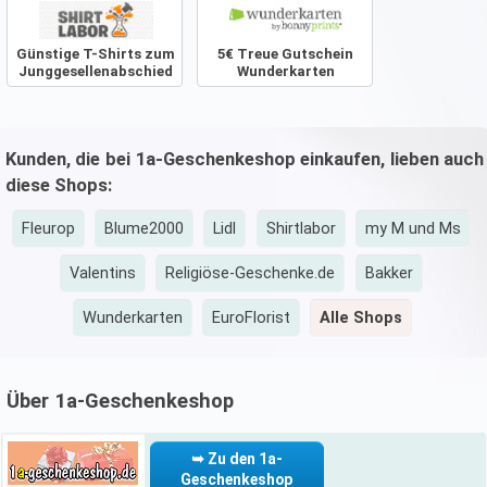
Günstige T-Shirts zum
5€ Treue Gutschein
Junggesellenabschied
Wunderkarten
Kunden, die bei 1a-Geschenkeshop einkaufen, lieben auch
diese Shops:
Fleurop
Blume2000
Lidl
Shirtlabor
my M und Ms
Valentins
Religiöse-Geschenke.de
Bakker
Wunderkarten
EuroFlorist
Alle Shops
Über 1a-Geschenkeshop
➥ Zu den 1a-
Geschenkeshop