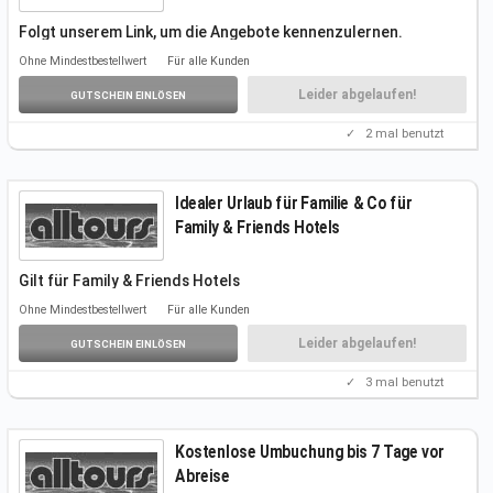
Folgt unserem Link, um die Angebote kennenzulernen.
Weitere Infos auf der
Aktionsseite.
Ohne Mindestbestellwert
Für alle Kunden
Einen Gutscheincode benötigt ihr nicht.
Leider abgelaufen!
GUTSCHEIN EINLÖSEN
✓
2
mal benutzt
Idealer Urlaub für Familie & Co für
Family & Friends Hotels
Gilt für Family & Friends Hotels
Folgt unserem Link, um die Angebote
kennenzulernen.
Ohne Mindestbestellwert
Für alle Kunden
Weitere Infos auf der Aktionsseite.
Einen Gutscheincode benötigt ihr nicht.
Leider abgelaufen!
GUTSCHEIN EINLÖSEN
✓
3
mal benutzt
Kostenlose Umbuchung bis 7 Tage vor
Abreise