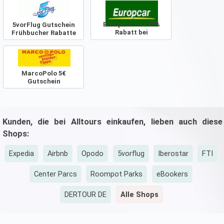
Europcar.de - 25%
5vorFlug Gutschein
Rabatt bei
Frühbucher Rabatte
Sofortzahlung
MarcoPolo 5€
Gutschein
Kunden, die bei Alltours einkaufen, lieben auch diese
Shops:
Expedia
Airbnb
Opodo
5vorflug
Iberostar
FTI
Center Parcs
Roompot Parks
eBookers
DERTOUR DE
Alle Shops