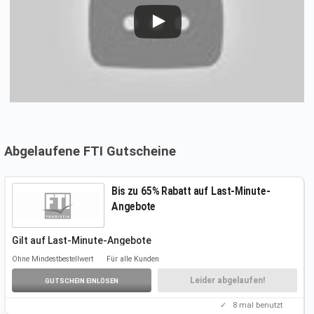
Abgelaufene FTI Gutscheine
Bis zu 65% Rabatt auf Last-Minute-
Angebote
Gilt auf Last-Minute-Angebote
Folgt unserem Link, um die Angebote
kennenzulernen.
Ohne Mindestbestellwert
Für alle Kunden
Weitere Infos auf der Aktionsseite.
Einen Gutscheincode benötigt ihr nicht.
Leider abgelaufen!
GUTSCHEIN EINLÖSEN
✓
8
mal benutzt