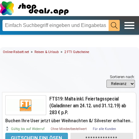
»
»
Online-Rabatt.net
Reisen & Urlaub
2 FTI Gutscheine
Sortieren nach:
FTS19: Malta inkl. Feiertagsspecial
(Galadinner am 24.12. und 31.12.19) ab
283 € p.P.
Buchen Ihre User jetzt über Weihnachten &/ Silvester erhalten
…
Sie ein tolles
Gültig bis auf Widerruf
Ohne Mindestbestellwert
Für alle Kunden
GUTSCHEIN EINLÖSEN
*************