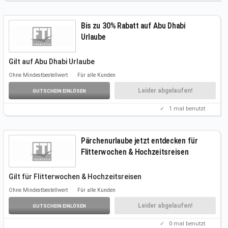
Bis zu 30% Rabatt auf Abu Dhabi
Urlaube
Gilt auf Abu Dhabi Urlaube
Folgt unserem Link, um die Angebote
kennenzulernen.
Ohne Mindestbestellwert
Für alle Kunden
Weitere Infos auf der Aktionsseite.
Einen Gutscheincode benötigt ihr nicht.
Leider abgelaufen!
GUTSCHEIN EINLÖSEN
✓
1
mal benutzt
Pärchenurlaube jetzt entdecken für
Flitterwochen & Hochzeitsreisen
Gilt für Flitterwochen & Hochzeitsreisen
Folgt unserem Link, um das Angebot
kennenzulernen.
Ohne Mindestbestellwert
Für alle Kunden
Weitere Infos auf der Aktionsseite.
Einen Gutscheincode benötigt ihr nicht.
Leider abgelaufen!
GUTSCHEIN EINLÖSEN
✓
0
mal benutzt