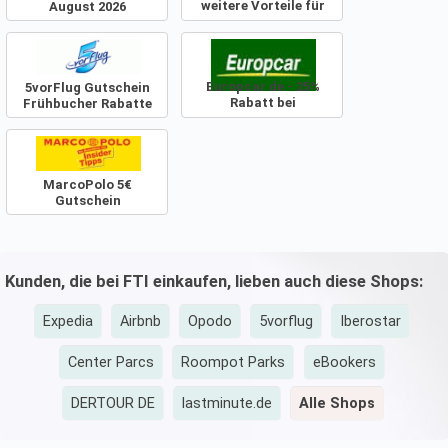
weitere Vorteile für
August 2026
Frühbucher
Europcar.de - 25%
5vorFlug Gutschein
Rabatt bei
Frühbucher Rabatte
Sofortzahlung
MarcoPolo 5€
Gutschein
Kunden, die bei FTI einkaufen, lieben auch diese Shops:
Expedia
Airbnb
Opodo
5vorflug
Iberostar
Center Parcs
Roompot Parks
eBookers
DERTOUR DE
lastminute.de
Alle Shops