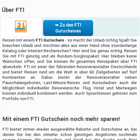
Über FTI
➥ Zu den FTI
Gutscheinen
Reisen mit einem
FTI Gutschein
- so macht der Urlaub richtig Spaß! Sie
brauchen Urlaub und möchten alles aus einer Hand ohne stundenlange
Katalog oder Internet-Recherechen? Hier sind Sie genau richtig. Reisen
Sie mit FTI günstig und als Rundum-Sorglospaket. Hier bleiben keine
Wünschen offen, und Sie können Ihr gesamtes Reisepaket über FTI
abwickeln. FTI ist einer der führenden Reiseveranstalter Deutschlands
und bietet Reisen rund um die Welt in über 60 Zielgebieten auf fünf
Kontinenten an. Dabei bietet der Reiseveranstalter neben
Pauschalangeboten, Last-Minute-Reisen und Kurzurlauben auch die
Möglichkeit individueller Reisewünsche. Flug, Hotel und Mietwagen
können individuell kombiniert werden. Auch Sprachreisen gehören zum
Portfolio von FTI.
Mit einem FTI Gutschein noch mehr sparen!
FTI bietet immer wieder ausgewählte Rabatte und Gutscheine an, bei
denen Sie bei den ohnehin schon günstigen Angeboten nochmals
sparen können. Wir wünschen viel Spaß bei der Suche nach Ihrer