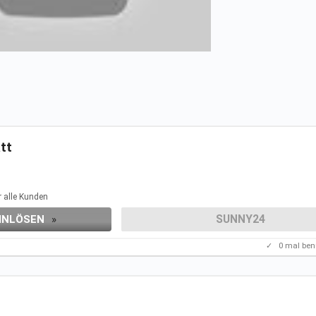
tt
r alle Kunden
SUNNY24
INLÖSEN
»
✓
0
mal ben