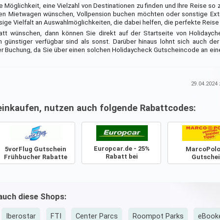
 Möglichkeit, eine Vielzahl von Destinationen zu finden und Ihre Reise so 
inen Mietwagen wünschen, Vollpension buchen möchten oder sonstige Ex
ige Vielfalt an Auswahlmöglichkeiten, die dabei helfen, die perfekte Reise
att wünschen, dann können Sie direkt auf der Startseite von Holidayc
 günstiger verfügbar sind als sonst. Darüber hinaus lohnt sich auch der
r Buchung, da Sie über einen solchen Holidaycheck Gutscheincode an ein
29.04.2024
z
einkaufen, nutzen auch folgende Rabattcodes:
Europcar.de - 25%
5vorFlug Gutschein
MarcoPolo
Rabatt bei
Frühbucher Rabatte
Gutsche
Sofortzahlung
 auch diese Shops:
Iberostar
FTI
Center Parcs
Roompot Parks
eBook