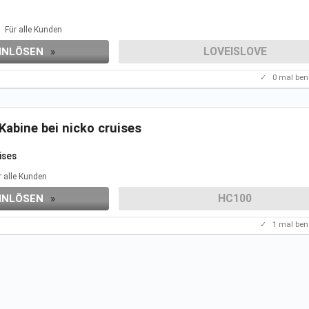
Für alle Kunden
LOVEISLOVE
INLÖSEN
»
✓
0
mal ben
Kabine bei nicko cruises
ises
r alle Kunden
HC100
INLÖSEN
»
✓
1
mal ben