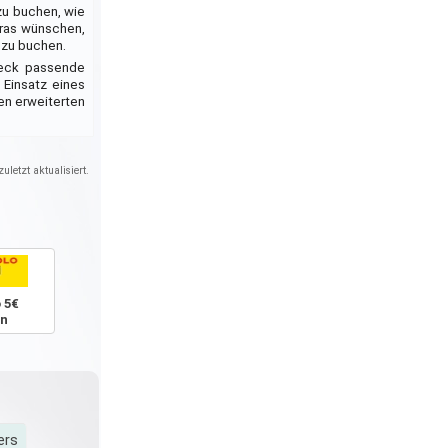
zu buchen, wie
tras wünschen,
 zu buchen.
heck passende
 Einsatz eines
en erweiterten
uletzt aktualisiert.
 5€
in
ers