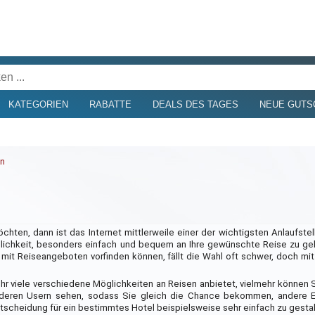
KATEGORIEN
RABATTE
DEALS DES TAGES
NEUE GUTS
in
hten, dann ist das Internet mittlerweile einer der wichtigsten Anlaufste
lichkeit, besonders einfach und bequem an Ihre gewünschte Reise zu ge
mit Reiseangeboten vorfinden können, fällt die Wahl oft schwer, doch mi
hr viele verschiedene Möglichkeiten an Reisen anbietet, vielmehr können S
deren Usern sehen, sodass Sie gleich die Chance bekommen, andere E
Entscheidung für ein bestimmtes Hotel beispielsweise sehr einfach zu gesta