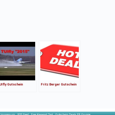
UIfly Gutschein
Fritz Berger Gutschein
·
Impressum
·
RSS Feed
·
Free Keyword Tool
·
Gutschein Deals FB Gruppe