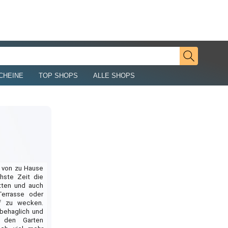
CHEINE
TOP SHOPS
ALLE SHOPS
von zu Hause
chste Zeit die
tten und auch
errasse oder
f zu wecken.
 behaglich und
 den Garten