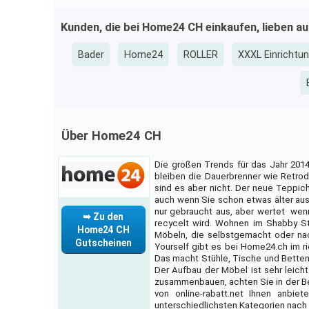
Kunden, die bei Home24 CH einkaufen, lieben a
Bader
Home24
ROLLER
XXXL Einrichtu
Über Home24 CH
Die großen Trends für das Jahr 2014
bleiben die Dauerbrenner wie Retrod
sind es aber nicht. Der neue Teppic
auch wenn Sie schon etwas älter auss
nur gebraucht aus, aber wertet  wen
➥ Zu den
recycelt wird. Wohnen im Shabby St
Home24 CH
Möbeln, die selbstgemacht oder nac
Gutscheinen
Yourself gibt es bei Home24.ch im ri
Das macht Stühle, Tische und Betten
Der Aufbau der Möbel ist sehr leic
zusammenbauen, achten Sie in der Be
von online-rabatt.net Ihnen anbie
unterschiedlichsten Kategorien nac