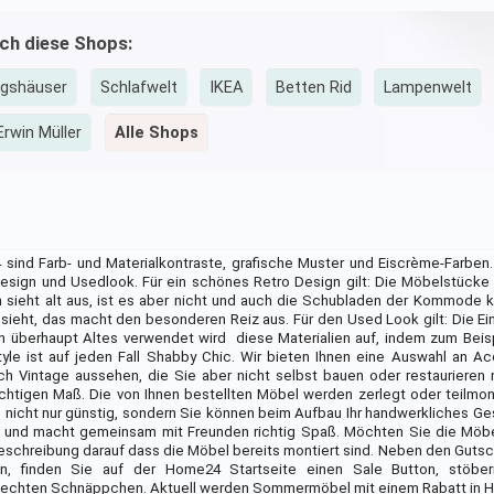
uch diese Shops:
ngshäuser
Schlafwelt
IKEA
Betten Rid
Lampenwelt
Erwin Müller
Alle Shops
 sind Farb- und Materialkontraste, grafische Muster und Eiscrème-Farben.
esign und Usedlook. Für ein schönes Retro Design gilt: Die Möbelstücke 
h sieht alt aus, ist es aber nicht und auch die Schubladen der Kommode 
ieht, das macht den besonderen Reiz aus. Für den Used Look gilt: Die Ein
n überhaupt Altes verwendet wird  diese Materialien auf, indem zum Beis
yle ist auf jeden Fall Shabby Chic. Wir bieten Ihnen eine Auswahl an A
h Vintage aussehen, die Sie aber nicht selbst bauen oder restaurieren 
chtigen Maß. Die von Ihnen bestellten Möbel werden zerlegt oder teilmonti
 nicht nur günstig, sondern Sie können beim Aufbau Ihr handwerkliches Ge
ht und macht gemeinsam mit Freunden richtig Spaß. Möchten Sie die Möbe
schreibung darauf dass die Möbel bereits montiert sind. Neben den Gutsch
ten, finden Sie auf der Home24 Startseite einen Sale Button, stöbe
h echten Schnäppchen. Aktuell werden Sommermöbel mit einem Rabatt in H