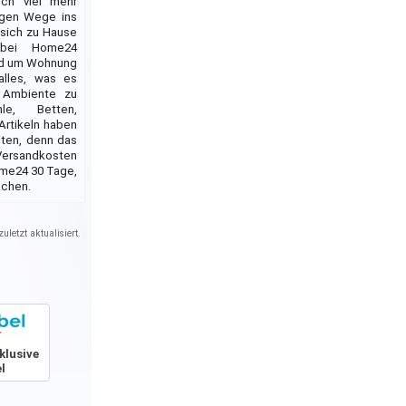
och viel mehr
ngen Wege ins
sich zu Hause
 bei Home24
und um Wohnung
alles, was es
 Ambiente zu
le, Betten,
Artikeln haben
iten, denn das
Versandkosten
ome24 30 Tage,
achen.
uletzt aktualisiert.
klusive
l