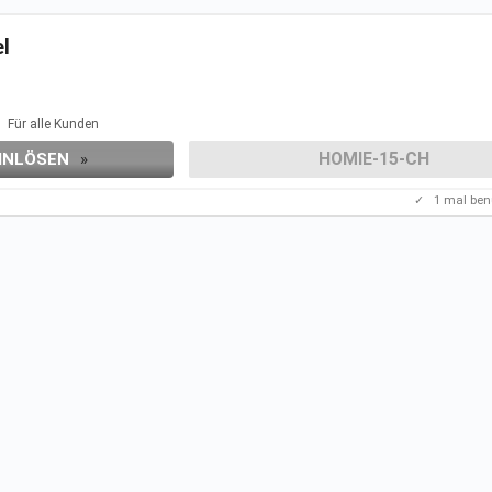
el
Für alle Kunden
HOMIE-15-CH
INLÖSEN
»
✓
1
mal ben