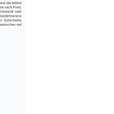
sind die Möbel
Sie nach Preis,
ei Home24 sehr
 Kundenservice
en Gutscheine
 wünschen viel