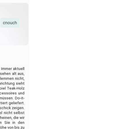
cnouch
 Immer aktuell
sehen alt aus,
klemmen nicht,
richtung sieht
piel Teak-Holz
ccessoires und
müssen. Do-it-
ert geliefert.
schick zeigen.
l nicht selbst
einen, die wir
rn Sie in den
öhe von bis zu