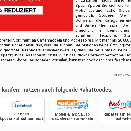
einzurichten macht online n
Spaß. Sparen Sie sich die la
Möbelhaus und machen Sie es 
gemütlich. Stöberen Sie
Schweiz in allen Kategorien r
und Garten. Hier finden Sie 
braucht um ein gemütliches
schaffen. Teppiche, Stüh
eites Sortiment an Gartenmöbeln und Accessoires. Mit mehr als 20.000 
e finden sicher genau das, was Sie suchen. Sie brauchen keine Öffnungsze
hr geöffnet. Besonders erwähnenswert ist, dass Sie bei Home24 keine 
 sperrig Ihr neues Möbelstück ist. Auch das Rückgaberecht beträgt bei H
 anderen Shops. Bei so vielen Vorteilen, kann man doch gar nichts falsch m
21.02.2024
z
nkaufen, nutzen auch folgende Rabattcodes:
7-Zonen
Möbel-Eins: 5 Euro
Rabatte auf ex
Spezialkaltschaummatratze
Newsletter-Gutschein
Badmöbe
bei Schlafwelt