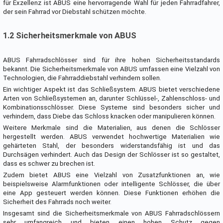
für Exzellenz ist ABUS eine hervorragende Wahl für jeden Fahrradfahrer,
der sein Fahrrad vor Diebstahl schützen möchte.
1.2 Sicherheitsmerkmale von ABUS
ABUS Fahrradschlösser sind für ihre hohen Sicherheitsstandards
bekannt. Die Sicherheitsmerkmale von ABUS umfassen eine Vielzahl von
Technologien, die Fahrraddiebstahl verhindern sollen.
Ein wichtiger Aspekt ist das Schließsystem. ABUS bietet verschiedene
Arten von Schließsystemen an, darunter Schlüssel-, Zahlenschloss- und
Kombinationsschlösser. Diese Systeme sind besonders sicher und
verhindern, dass Diebe das Schloss knacken oder manipulieren können.
Weitere Merkmale sind die Materialien, aus denen die Schlösser
hergestellt werden. ABUS verwendet hochwertige Materialien wie
gehärteten Stahl, der besonders widerstandsfähig ist und das
Durchsägen verhindert. Auch das Design der Schlösser ist so gestaltet,
dass es schwer zu brechen ist.
Zudem bietet ABUS eine Vielzahl von Zusatzfunktionen an, wie
beispielsweise Alarmfunktionen oder intelligente Schlösser, die über
eine App gesteuert werden können. Diese Funktionen erhöhen die
Sicherheit des Fahrrads noch weiter.
Insgesamt sind die Sicherheitsmerkmale von ABUS Fahrradschlössern
sehr umfangreich und bieten einen hohen Schutz gegen