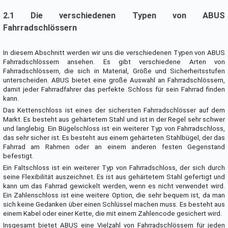
2.1 Die verschiedenen Typen von ABUS
Fahrradschlössern
In diesem Abschnitt werden wir uns die verschiedenen Typen von ABUS
Fahrradschlössern ansehen. Es gibt verschiedene Arten von
Fahrradschlössern, die sich in Material, Größe und Sicherheitsstufen
unterscheiden. ABUS bietet eine große Auswahl an Fahrradschlössern,
damit jeder Fahrradfahrer das perfekte Schloss für sein Fahrrad finden
kann.
Das Kettenschloss ist eines der sichersten Fahrradschlösser auf dem
Markt. Es besteht aus gehärtetem Stahl und ist in der Regel sehr schwer
und langlebig. Ein Bügelschloss ist ein weiterer Typ von Fahrradschloss,
das sehr sicher ist. Es besteht aus einem gehärteten Stahlbügel, der das
Fahrrad am Rahmen oder an einem anderen festen Gegenstand
befestigt.
Ein Faltschloss ist ein weiterer Typ von Fahrradschloss, der sich durch
seine Flexibilität auszeichnet. Es ist aus gehärtetem Stahl gefertigt und
kann um das Fahrrad gewickelt werden, wenn es nicht verwendet wird.
Ein Zahlenschloss ist eine weitere Option, die sehr bequem ist, da man
sich keine Gedanken über einen Schlüssel machen muss. Es besteht aus
einem Kabel oder einer Kette, die mit einem Zahlencode gesichert wird.
Insgesamt bietet ABUS eine Vielzahl von Fahrradschlössern für jeden