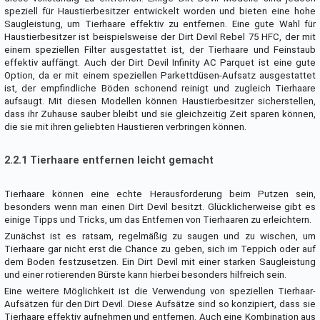
speziell für Haustierbesitzer entwickelt worden und bieten eine hohe
Saugleistung, um Tierhaare effektiv zu entfernen. Eine gute Wahl für
Haustierbesitzer ist beispielsweise der Dirt Devil Rebel 75 HFC, der mit
einem speziellen Filter ausgestattet ist, der Tierhaare und Feinstaub
effektiv auffängt. Auch der Dirt Devil Infinity AC Parquet ist eine gute
Option, da er mit einem speziellen Parkettdüsen-Aufsatz ausgestattet
ist, der empfindliche Böden schonend reinigt und zugleich Tierhaare
aufsaugt. Mit diesen Modellen können Haustierbesitzer sicherstellen,
dass ihr Zuhause sauber bleibt und sie gleichzeitig Zeit sparen können,
die sie mit ihren geliebten Haustieren verbringen können.
2.2.1 Tierhaare entfernen leicht gemacht
Tierhaare können eine echte Herausforderung beim Putzen sein,
besonders wenn man einen Dirt Devil besitzt. Glücklicherweise gibt es
einige Tipps und Tricks, um das Entfernen von Tierhaaren zu erleichtern.
Zunächst ist es ratsam, regelmäßig zu saugen und zu wischen, um
Tierhaare gar nicht erst die Chance zu geben, sich im Teppich oder auf
dem Boden festzusetzen. Ein Dirt Devil mit einer starken Saugleistung
und einer rotierenden Bürste kann hierbei besonders hilfreich sein.
Eine weitere Möglichkeit ist die Verwendung von speziellen Tierhaar-
Aufsätzen für den Dirt Devil. Diese Aufsätze sind so konzipiert, dass sie
Tierhaare effektiv aufnehmen und entfernen. Auch eine Kombination aus