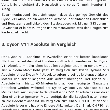
Menschen oder Personen mit körperlichen Einschränkungen von großem
Vorteil. Es erleichtert die Hausarbeit und sorgt für mehr Komfort im
Alltag.
Zusammenfassend lässt sich sagen, dass das geringe Gewicht des
Dyson V11 Absolute ein wichtiger Faktor bei der einfachen Handhabung
und Benutzerfreundlichkeit des Staubsaugers ist. Mit nur 3 Kilogramm
Gewicht ist er leicht zu tragen und zu manövrieren, was das Saugen zum
Kinderspiel macht.
3. Dyson V11 Absolute im Vergleich
Der Dyson V11 Absolute ist zweifellos einer der besten kabellosen
Staubsauger auf dem Markt. In diesem Abschnitt werden wir den Dyson
V11 Absolute mit ähnlichen Modellen vergleichen, um zu sehen, wie er
sich auf dem Markt behauptet. Im Vergleich zum Dyson Cyclone V10
Absolute ist der Dyson V11 Absolute aufgrund seines leistungsstärkeren
Motors und seiner längeren Akkulaufzeit überlegen. Der Dyson V11
Absolute kann bis zu 60 Minuten lang auf der niedrigsten Saugstufe
betrieben werden, während der Dyson Cyclone V10 Absolute nur 40
Minuten hält. Auch in puncto Saugkraft ist der V11 Absolute besser, da er
über einen intelligenteren Motor verfügt, der die Saugkraft automatisch
an die Bodenart anpasst. Im Vergleich zum Shark ION F80 ist der V11
Absolute leiser und hat eine längere Akkulaufzeit. Der Shark ION F80 hat
jedoch eine längere Garantiezeit und ist in der Regel etwas günstiger.