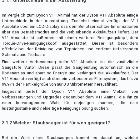
3.1.1 Unterschiede in der Ausstattung
Im Vergleich zum Dyson V11 Animal hat der Dyson V11 Absolute einige
Unterschiede in der Ausstattung. Zunächst einmal verfügt der V11
Absolute über ein LCD-Display, das dem Benutzer Echtzeitinformationen
über den Betriebsmodus und die verbleibende Akkulaufzeit liefert. Der
V11 Absolute ist außerdem mit einem weiteren Reinigungskopf, dem
Torque-Drive-Reinigungskopf, ausgestattet. Dieser ist besonders
effektiv bei der Reinigung von Teppichen und entfernt tiefsitzenden
Schmutz und Tierhaare.
Eine weitere Verbesserung beim V11 Absolute ist die zusätzliche
Saugstufe "Auto". Diese passt die Saugleistung automatisch an die
Bodenart an und spart so Energie und verlängert die Akkulaufzeit. Der
V11 Absolute verfügt auch über ein verbessertes Filtersystem, das bis zu
99,97% der Partikelgröße von nur 0,3 Mikrometern herausfiltert.
Insgesamt bietet der Dyson V11 Absolute eine Vielzahl von
Verbesserungen und Upgrades gegenüber dem V11 Animal, die ihn zu
einer hervorragenden Wahl für diejenigen machen, die eine
leistungsstarke und vielseitige Reinigungslösung suchen.
3.1.2 Welcher Staubsauger ist für wen geeignet?
Bei der Wahl eines Staubsaugers kommt es darauf an, welche