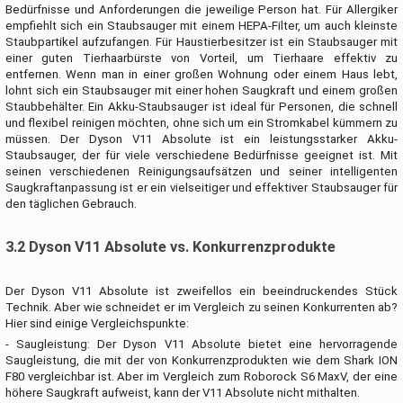
Bedürfnisse und Anforderungen die jeweilige Person hat. Für Allergiker
empfiehlt sich ein Staubsauger mit einem HEPA-Filter, um auch kleinste
Staubpartikel aufzufangen. Für Haustierbesitzer ist ein Staubsauger mit
einer guten Tierhaarbürste von Vorteil, um Tierhaare effektiv zu
entfernen. Wenn man in einer großen Wohnung oder einem Haus lebt,
lohnt sich ein Staubsauger mit einer hohen Saugkraft und einem großen
Staubbehälter. Ein Akku-Staubsauger ist ideal für Personen, die schnell
und flexibel reinigen möchten, ohne sich um ein Stromkabel kümmern zu
müssen. Der Dyson V11 Absolute ist ein leistungsstarker Akku-
Staubsauger, der für viele verschiedene Bedürfnisse geeignet ist. Mit
seinen verschiedenen Reinigungsaufsätzen und seiner intelligenten
Saugkraftanpassung ist er ein vielseitiger und effektiver Staubsauger für
den täglichen Gebrauch.
3.2 Dyson V11 Absolute vs. Konkurrenzprodukte
Der Dyson V11 Absolute ist zweifellos ein beeindruckendes Stück
Technik. Aber wie schneidet er im Vergleich zu seinen Konkurrenten ab?
Hier sind einige Vergleichspunkte:
- Saugleistung: Der Dyson V11 Absolute bietet eine hervorragende
Saugleistung, die mit der von Konkurrenzprodukten wie dem Shark ION
F80 vergleichbar ist. Aber im Vergleich zum Roborock S6 MaxV, der eine
höhere Saugkraft aufweist, kann der V11 Absolute nicht mithalten.