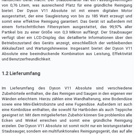
von 0,76 Litern, was ausreichend Platz für eine gründliche Reinigung
bietet. Der Dyson V11 Absolute ist mit einem digitalen Motor
ausgestattet, der eine Saugleistung von bis zu 185 Watt erzeugt und
somit eine effektive Reinigung garantiert. Das Gerät ist außerdem mit
einem fortschrittlichen Filtersystem ausgestattet, das 99,97% aller
Partikel bis zu einer Größe von 0,3 Mikron auffängt. Der Staubsauger
verfügt über ein LCD-Display, das detaillierte Informationen über den
Betriebszustand des Geräts anzeigt, einschließlich der verbleibenden
Akkulaufzeit und Wartungshinweise. Insgesamt bietet der Dyson V11
Absolute eine beeindruckende Kombination aus Leistung, Effektivität
und Benutzerfreundlichkeit.
1.2 Lieferumfang
Im Lieferumfang des Dyson V11 Absolute sind verschiedene
Zubehörteile enthalten, die das Reinigen und Saugen in den eigenen vier
Wänden erleichtern. Hierzu zählen eine Wandhalterung, eine Bodendüse
sowie eine Mini-Elektrobürste und eine Fugendüse. Außerdem ist auch
eine Kombidüse enthalten, die sowohl für Hartböden als auch Teppiche
geeignet ist. Mit dem mitgelieferten Zubehör können Sie problemlos alle
Ecken und Winkel erreichen und somit eine gründliche Reinigung
erzielen. Der Dyson V11 Absolute ist somit nicht nur ein leistungsstarker
Staubsauger, sondern ein multifunktionales Reinigungsgerät, das auf alle