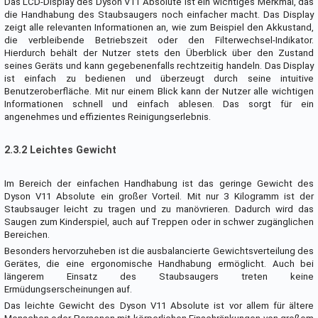
Das LCD-Display des Dyson V11 Absolute ist ein wichtiges Merkmal, das
die Handhabung des Staubsaugers noch einfacher macht. Das Display
zeigt alle relevanten Informationen an, wie zum Beispiel den Akkustand,
die verbleibende Betriebszeit oder den Filterwechsel-Indikator.
Hierdurch behält der Nutzer stets den Überblick über den Zustand
seines Geräts und kann gegebenenfalls rechtzeitig handeln. Das Display
ist einfach zu bedienen und überzeugt durch seine intuitive
Benutzeroberfläche. Mit nur einem Blick kann der Nutzer alle wichtigen
Informationen schnell und einfach ablesen. Das sorgt für ein
angenehmes und effizientes Reinigungserlebnis.
2.3.2 Leichtes Gewicht
Im Bereich der einfachen Handhabung ist das geringe Gewicht des
Dyson V11 Absolute ein großer Vorteil. Mit nur 3 Kilogramm ist der
Staubsauger leicht zu tragen und zu manövrieren. Dadurch wird das
Saugen zum Kinderspiel, auch auf Treppen oder in schwer zugänglichen
Bereichen.
Besonders hervorzuheben ist die ausbalancierte Gewichtsverteilung des
Gerätes, die eine ergonomische Handhabung ermöglicht. Auch bei
längerem Einsatz des Staubsaugers treten keine
Ermüdungserscheinungen auf.
Das leichte Gewicht des Dyson V11 Absolute ist vor allem für ältere