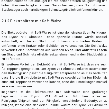
beeindruckenden Staubsauger ist. Mit seiner starken Saugleistung und
hohen Manövrierfähigkeit können Sie sicher sein, dass Sie mit diesem
Staubsauger auch hartnäckigen Schmutz gründlich entfernen können.
2.1.2 Elektrobürste mit Soft-Walze
Die Elektrobürste mit Soft-Walze ist eine der einzigartigen Funktionen
des Dyson V11 Absolute. Diese spezielle Bürste wurde speziell
entwickelt, um feinen Staub und Schmutz von harten Böden zu
entfernen, ohne Kratzer oder Schäden zu verursachen. Die Soft-Walze
verwendet eine Kombination aus weichen Nylon- und Antistatik-Fasern,
um Staub und Schmutz effektiv aufzunehmen und in den Staubbehälter
zu befördern.
Ein weiterer Vorteil der Elektrobürste mit Soft-Walze ist, dass sie auch
für Teppiche geeignet ist. Der Dyson V11 Absolute erkennt automatisch
den Bodentyp und passt die Saugkraft entsprechend an. Das bedeutet,
dass Sie die Elektrobürste mit Soft-Walze sowohl auf harten Böden als
auch auf Teppichen verwenden können, ohne die Einstellungen manuell
anpassen zu müssen.
Insgesamt ist die Elektrobürste mit Soft-Walze eine großartige
Ergänzung zum Dyson V11 Absolute. Mit ihrer effektiven
Reinigungsfähigkeit und der Fähigkeit, verschiedene Bodentypen zu
reinigen, ist sie eine der vielen Gründe, warum der Dyson V11 Absolute