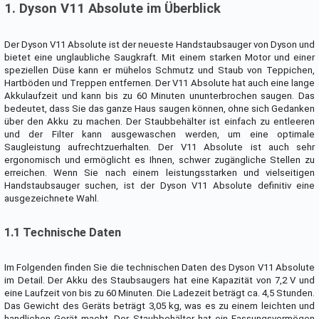
1. Dyson V11 Absolute im Überblick
Der Dyson V11 Absolute ist der neueste Handstaubsauger von Dyson und
bietet eine unglaubliche Saugkraft. Mit einem starken Motor und einer
speziellen Düse kann er mühelos Schmutz und Staub von Teppichen,
Hartböden und Treppen entfernen. Der V11 Absolute hat auch eine lange
Akkulaufzeit und kann bis zu 60 Minuten ununterbrochen saugen. Das
bedeutet, dass Sie das ganze Haus saugen können, ohne sich Gedanken
über den Akku zu machen. Der Staubbehälter ist einfach zu entleeren
und der Filter kann ausgewaschen werden, um eine optimale
Saugleistung aufrechtzuerhalten. Der V11 Absolute ist auch sehr
ergonomisch und ermöglicht es Ihnen, schwer zugängliche Stellen zu
erreichen. Wenn Sie nach einem leistungsstarken und vielseitigen
Handstaubsauger suchen, ist der Dyson V11 Absolute definitiv eine
ausgezeichnete Wahl.
1.1 Technische Daten
Im Folgenden finden Sie die technischen Daten des Dyson V11 Absolute
im Detail. Der Akku des Staubsaugers hat eine Kapazität von 7,2 V und
eine Laufzeit von bis zu 60 Minuten. Die Ladezeit beträgt ca. 4,5 Stunden.
Das Gewicht des Geräts beträgt 3,05 kg, was es zu einem leichten und
handlichen Gerät macht. Der Staubbehälter hat ein Fassungsvermögen