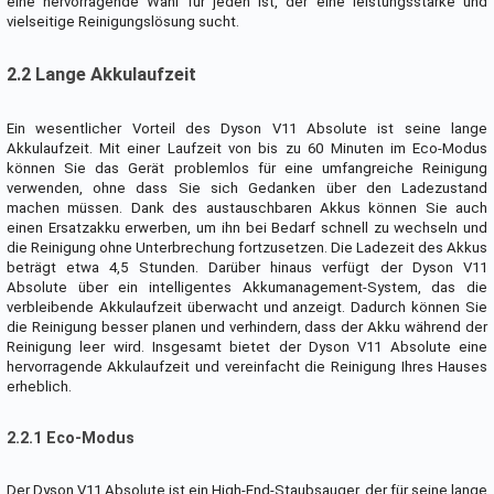
eine hervorragende Wahl für jeden ist, der eine leistungsstarke und
vielseitige Reinigungslösung sucht.
2.2 Lange Akkulaufzeit
Ein wesentlicher Vorteil des Dyson V11 Absolute ist seine lange
Akkulaufzeit. Mit einer Laufzeit von bis zu 60 Minuten im Eco-Modus
können Sie das Gerät problemlos für eine umfangreiche Reinigung
verwenden, ohne dass Sie sich Gedanken über den Ladezustand
machen müssen. Dank des austauschbaren Akkus können Sie auch
einen Ersatzakku erwerben, um ihn bei Bedarf schnell zu wechseln und
die Reinigung ohne Unterbrechung fortzusetzen. Die Ladezeit des Akkus
beträgt etwa 4,5 Stunden. Darüber hinaus verfügt der Dyson V11
Absolute über ein intelligentes Akkumanagement-System, das die
verbleibende Akkulaufzeit überwacht und anzeigt. Dadurch können Sie
die Reinigung besser planen und verhindern, dass der Akku während der
Reinigung leer wird. Insgesamt bietet der Dyson V11 Absolute eine
hervorragende Akkulaufzeit und vereinfacht die Reinigung Ihres Hauses
erheblich.
2.2.1 Eco-Modus
Der Dyson V11 Absolute ist ein High-End-Staubsauger, der für seine lange