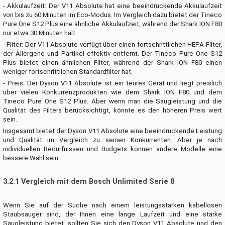
- Akkulaufzeit: Der V11 Absolute hat eine beeindruckende Akkulaufzeit
von bis zu 60 Minuten im Eco-Modus. Im Vergleich dazu bietet der Tineco
Pure One S12 Plus eine ähnliche Akkulaufzeit, während der Shark ION F80
nur etwa 30 Minuten hält.
- Filter: Der V11 Absolute verfügt über einen fortschrittlichen HEPA-Filter,
der Allergene und Partikel effektiv entfernt. Der Tineco Pure One S12
Plus bietet einen ähnlichen Filter, während der Shark ION F80 einen
weniger fortschrittlichen Standardfilter hat.
- Preis: Der Dyson V11 Absolute ist ein teures Gerät und liegt preislich
über vielen Konkurrenzprodukten wie dem Shark ION F80 und dem
Tineco Pure One S12 Plus. Aber wenn man die Saugleistung und die
Qualität des Filters berücksichtigt, könnte es den höheren Preis wert
sein.
Insgesamt bietet der Dyson V11 Absolute eine beeindruckende Leistung
und Qualität im Vergleich zu seinen Konkurrenten. Aber je nach
individuellen Bedürfnissen und Budgets können andere Modelle eine
bessere Wahl sein.
3.2.1 Vergleich mit dem Bosch Unlimited Serie 8
Wenn Sie auf der Suche nach einem leistungsstarken kabellosen
Staubsauger sind, der Ihnen eine lange Laufzeit und eine starke
Saugleistung bietet, sollten Sie sich den Dyson V11 Absolute und den