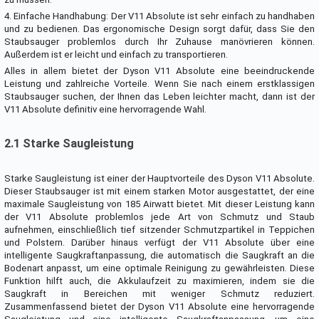
4. Einfache Handhabung: Der V11 Absolute ist sehr einfach zu handhaben
und zu bedienen. Das ergonomische Design sorgt dafür, dass Sie den
Staubsauger problemlos durch Ihr Zuhause manövrieren können.
Außerdem ist er leicht und einfach zu transportieren.
Alles in allem bietet der Dyson V11 Absolute eine beeindruckende
Leistung und zahlreiche Vorteile. Wenn Sie nach einem erstklassigen
Staubsauger suchen, der Ihnen das Leben leichter macht, dann ist der
V11 Absolute definitiv eine hervorragende Wahl.
2.1 Starke Saugleistung
Starke Saugleistung ist einer der Hauptvorteile des Dyson V11 Absolute.
Dieser Staubsauger ist mit einem starken Motor ausgestattet, der eine
maximale Saugleistung von 185 Airwatt bietet. Mit dieser Leistung kann
der V11 Absolute problemlos jede Art von Schmutz und Staub
aufnehmen, einschließlich tief sitzender Schmutzpartikel in Teppichen
und Polstern. Darüber hinaus verfügt der V11 Absolute über eine
intelligente Saugkraftanpassung, die automatisch die Saugkraft an die
Bodenart anpasst, um eine optimale Reinigung zu gewährleisten. Diese
Funktion hilft auch, die Akkulaufzeit zu maximieren, indem sie die
Saugkraft in Bereichen mit weniger Schmutz reduziert.
Zusammenfassend bietet der Dyson V11 Absolute eine hervorragende