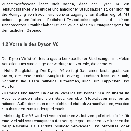
Zusammenfassend lässt sich sagen, dass der Dyson V6 ein
leistungsstarker, vielseitiger und handlicher Staubsauger ist, der sich für
die Reinigung von Böden und schwer zugänglichen Stellen eignet. Mit
seiner patentierten Radialroot-Zyklontechnologie und einem
transparenten Staubbehälter ist der V6 ein ideales Reinigungsgerät für
den täglichen Gebrauch.
1.2 Vorteile des Dyson V6
Der Dyson V6 ist ein leistungsstarker kabelloser Staubsauger mit vielen
Vorteilen. Hier sind einige der wichtigsten Vorteile, die er bietet:
- Hohe Saugleistung: Der Dyson V6 verfügt über einen leistungsstarken
Motor, der eine starke Saugkraft erzeugt. Dadurch kann er Staub,
Schmutz und Haare mühelos aufnehmen, auch auf Teppichen und
Polstern.
- Kabellos und leicht: Da der V6 kabellos ist, können Sie ihn überall im
Haus verwenden, ohne sich Gedanken über Steckdosen machen zu
müssen. Außerdem ist er sehr leicht und einfach zu manövrieren, was das
Staubsaugen zum Kinderspiel macht.
- Vielseitig: Der V6 wird mit verschiedenen Aufsätzen geliefert, die ihn für
eine Vielzahl von Reinigungsaufgaben geeignet machen. Sie können ihn
beispielsweise als Handstaubsauger verwenden, um Autositze oder