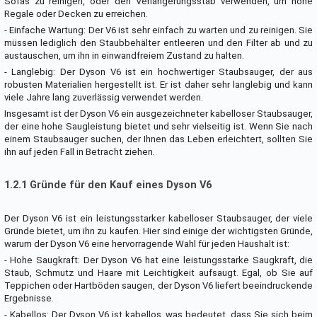
Sofas zu reinigen, oder den Verlängerungsstab verwenden, um hohe
Regale oder Decken zu erreichen.
- Einfache Wartung: Der V6 ist sehr einfach zu warten und zu reinigen. Sie
müssen lediglich den Staubbehälter entleeren und den Filter ab und zu
austauschen, um ihn in einwandfreiem Zustand zu halten.
- Langlebig: Der Dyson V6 ist ein hochwertiger Staubsauger, der aus
robusten Materialien hergestellt ist. Er ist daher sehr langlebig und kann
viele Jahre lang zuverlässig verwendet werden.
Insgesamt ist der Dyson V6 ein ausgezeichneter kabelloser Staubsauger,
der eine hohe Saugleistung bietet und sehr vielseitig ist. Wenn Sie nach
einem Staubsauger suchen, der Ihnen das Leben erleichtert, sollten Sie
ihn auf jeden Fall in Betracht ziehen.
1.2.1 Gründe für den Kauf eines Dyson V6
Der Dyson V6 ist ein leistungsstarker kabelloser Staubsauger, der viele
Gründe bietet, um ihn zu kaufen. Hier sind einige der wichtigsten Gründe,
warum der Dyson V6 eine hervorragende Wahl für jeden Haushalt ist:
- Hohe Saugkraft: Der Dyson V6 hat eine leistungsstarke Saugkraft, die
Staub, Schmutz und Haare mit Leichtigkeit aufsaugt. Egal, ob Sie auf
Teppichen oder Hartböden saugen, der Dyson V6 liefert beeindruckende
Ergebnisse.
- Kabellos: Der Dyson V6 ist kabellos, was bedeutet, dass Sie sich beim