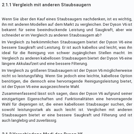
2.1.1 Vergleich mit anderen Staubsaugern
Wenn Sie über den Kauf eines Staubsaugers nachdenken, ist es wichtig,
ihn mit anderen Modellen auf dem Markt zu vergleichen. Der Dyson V6 ist
bekannt für seine beeindruckende Leistung und Saugkraft, aber wie
schneidet er im Vergleich zu anderen Staubsaugern ab?
Im Vergleich zu herkömmlichen Staubsaugern bietet der Dyson V6 eine
bessere Saugkraft und Leistung. Er ist auch kabellos und leicht, was ihn
ideal für die Reinigung von schwer zugänglichen Stellen macht. Im
Vergleich zu anderen kabellosen Staubsaugern bietet der Dyson V6 eine
längere Akkulaufzeit und eine bessere Filterung.
Im Vergleich zu größeren Staubsaugern ist der Dyson V6 möglicherweise
nicht so leistungsfähig. Wenn Sie jedoch eine leichte, kabellose Option
benötigen, die dennoch eine hervorragende Reinigungsleistung bietet,
ist der Dyson V6 eine ausgezeichnete Wahl.
Zusammenfassend lässt sich sagen, dass der Dyson V6 aufgrund seiner
einzigartigen Eigenschaften und Funktionalitäten eine hervorragende
Wahl für diejenigen ist, die einen kabellosen Staubsauger suchen, der
sowohl leistungsstark als auch leicht ist. Verglichen mit anderen
Staubsaugern bietet er eine bessere Saugkraft und Filterung und ist
auch langlebig und zuverlässig.