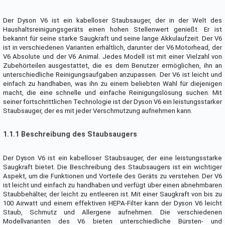
Der Dyson V6 ist ein kabelloser Staubsauger, der in der Welt des
Haushaltsreinigungsgeräts einen hohen Stellenwert genießt. Er ist
bekannt für seine starke Saugkraft und seine lange Akkulaufzeit. Der V6
ist in verschiedenen Varianten erhältlich, darunter der V6 Motorhead, der
V6 Absolute und der V6 Animal. Jedes Modell ist mit einer Vielzahl von
Zubehörteilen ausgestattet, die es dem Benutzer ermöglichen, ihn an
unterschiedliche Reinigungsaufgaben anzupassen. Der V6 ist leicht und
einfach zu handhaben, was ihn zu einem beliebten Wahl für diejenigen
macht, die eine schnelle und einfache Reinigungslösung suchen. Mit
seiner fortschrittlichen Technologie ist der Dyson V6 ein leistungsstarker
Staubsauger, der es mit jeder Verschmutzung aufnehmen kann.
1.1.1 Beschreibung des Staubsaugers
Der Dyson V6 ist ein kabelloser Staubsauger, der eine leistungsstarke
Saugkraft bietet. Die Beschreibung des Staubsaugers ist ein wichtiger
Aspekt, um die Funktionen und Vorteile des Geräts zu verstehen. Der V6
ist leicht und einfach zu handhaben und verfügt über einen abnehmbaren
Staubbehälter, der leicht zu entleeren ist. Mit einer Saugkraft von bis zu
100 Airwatt und einem effektiven HEPA-Filter kann der Dyson V6 leicht
Staub, Schmutz und Allergene aufnehmen. Die verschiedenen
Modellvarianten des V6 bieten unterschiedliche Bürsten- und