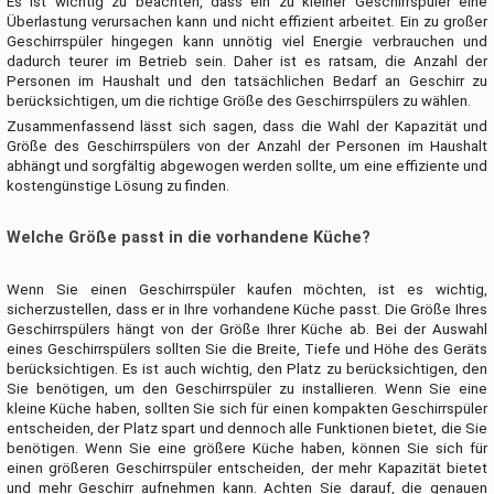
Es ist wichtig zu beachten, dass ein zu kleiner Geschirrspüler eine
Überlastung verursachen kann und nicht effizient arbeitet. Ein zu großer
Geschirrspüler hingegen kann unnötig viel Energie verbrauchen und
dadurch teurer im Betrieb sein. Daher ist es ratsam, die Anzahl der
Personen im Haushalt und den tatsächlichen Bedarf an Geschirr zu
berücksichtigen, um die richtige Größe des Geschirrspülers zu wählen.
Zusammenfassend lässt sich sagen, dass die Wahl der Kapazität und
Größe des Geschirrspülers von der Anzahl der Personen im Haushalt
abhängt und sorgfältig abgewogen werden sollte, um eine effiziente und
kostengünstige Lösung zu finden.
Welche Größe passt in die vorhandene Küche?
Wenn Sie einen Geschirrspüler kaufen möchten, ist es wichtig,
sicherzustellen, dass er in Ihre vorhandene Küche passt. Die Größe Ihres
Geschirrspülers hängt von der Größe Ihrer Küche ab. Bei der Auswahl
eines Geschirrspülers sollten Sie die Breite, Tiefe und Höhe des Geräts
berücksichtigen. Es ist auch wichtig, den Platz zu berücksichtigen, den
Sie benötigen, um den Geschirrspüler zu installieren. Wenn Sie eine
kleine Küche haben, sollten Sie sich für einen kompakten Geschirrspüler
entscheiden, der Platz spart und dennoch alle Funktionen bietet, die Sie
benötigen. Wenn Sie eine größere Küche haben, können Sie sich für
einen größeren Geschirrspüler entscheiden, der mehr Kapazität bietet
und mehr Geschirr aufnehmen kann. Achten Sie darauf, die genauen