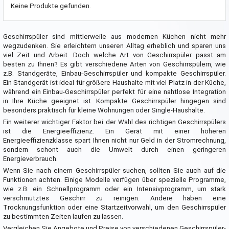
Keine Produkte gefunden.
Geschirrspüler sind mittlerweile aus modernen Küchen nicht mehr
wegzudenken. Sie erleichtern unseren Alltag erheblich und sparen uns
viel Zeit und Arbeit. Doch welche Art von Geschirrspüler passt am
besten zu Ihnen? Es gibt verschiedene Arten von Geschirrspülern, wie
z.B. Standgeräte, Einbau-Geschirrspüler und kompakte Geschirrspüler.
Ein Standgerät ist ideal für größere Haushalte mit viel Platz in der Küche,
während ein Einbau-Geschirrspüler perfekt für eine nahtlose Integration
in Ihre Küche geeignet ist. Kompakte Geschirrspüler hingegen sind
besonders praktisch für kleine Wohnungen oder Single-Haushalte.
Ein weiterer wichtiger Faktor bei der Wahl des richtigen Geschirrspülers
ist die Energieeffizienz. Ein Gerät mit einer höheren
Energieeffizienzklasse spart Ihnen nicht nur Geld in der Stromrechnung,
sondern schont auch die Umwelt durch einen geringeren
Energieverbrauch.
Wenn Sie nach einem Geschirrspüler suchen, sollten Sie auch auf die
Funktionen achten. Einige Modelle verfügen über spezielle Programme,
wie z.B. ein Schnellprogramm oder ein Intensivprogramm, um stark
verschmutztes Geschirr zu reinigen. Andere haben eine
Trocknungsfunktion oder eine Startzeitvorwahl, um den Geschirrspüler
zu bestimmten Zeiten laufen zu lassen.
Vergleichen Sie Angebote und Preise von verschiedenen Geschirrspüler-