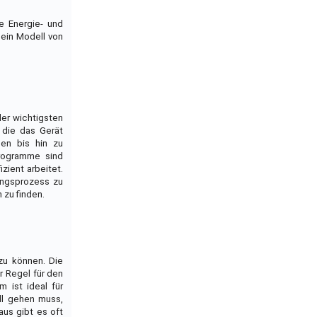
e Energie- und
 ein Modell von
er wichtigsten
 die das Gerät
men bis hin zu
Programme sind
ient arbeitet.
ungsprozess zu
 zu finden.
zu können. Die
r Regel für den
 ist ideal für
ll gehen muss,
us gibt es oft