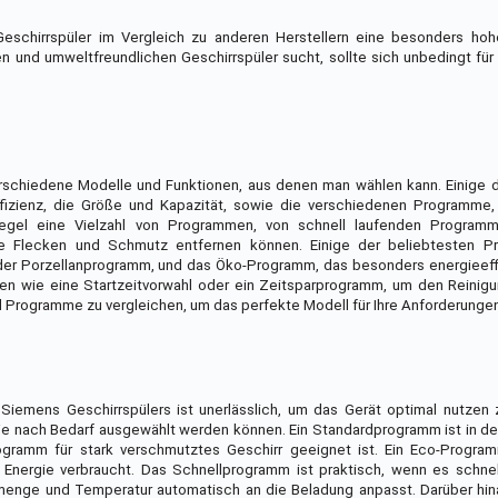
chirrspüler im Vergleich zu anderen Herstellern eine besonders hoh
 und umweltfreundlichen Geschirrspüler sucht, sollte sich unbedingt für
rschiedene Modelle und Funktionen, aus denen man wählen kann. Einige d
ffizienz, die Größe und Kapazität, sowie die verschiedenen Programme,
Regel eine Vielzahl von Programmen, von schnell laufenden Program
kige Flecken und Schmutz entfernen können. Einige der beliebtesten 
er Porzellanprogramm, und das Öko-Programm, das besonders energieeffiz
nen wie eine Startzeitvorwahl oder ein Zeitsparprogramm, um den Reinig
d Programme zu vergleichen, um das perfekte Modell für Ihre Anforderungen
iemens Geschirrspülers ist unerlässlich, um das Gerät optimal nutzen 
je nach Bedarf ausgewählt werden können. Ein Standardprogramm ist in de
gramm für stark verschmutztes Geschirr geeignet ist. Ein Eco-Programm
nergie verbraucht. Das Schnellprogramm ist praktisch, wenn es schne
ge und Temperatur automatisch an die Beladung anpasst. Darüber hina