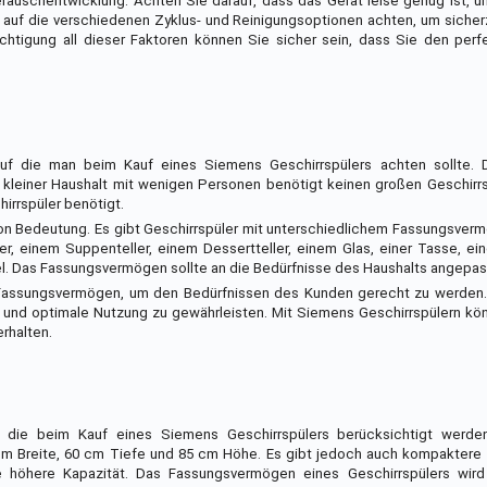
Geräuschentwicklung. Achten Sie darauf, dass das Gerät leise genug ist,
ch auf die verschiedenen Zyklus- und Reinigungsoptionen achten, um sicher
ksichtigung all dieser Faktoren können Sie sicher sein, dass Sie den pe
uf die man beim Kauf eines Siemens Geschirrspülers achten sollte.
n kleiner Haushalt mit wenigen Personen benötigt keinen großen Geschirr
irrspüler benötigt.
on Bedeutung. Es gibt Geschirrspüler mit unterschiedlichem Fassungsverm
einem Suppenteller, einem Dessertteller, einem Glas, einer Tasse, eine
el. Das Fassungsvermögen sollte an die Bedürfnisse des Haushalts angepa
Fassungsvermögen, um den Bedürfnissen des Kunden gerecht zu werden. E
g und optimale Nutzung zu gewährleisten. Mit Siemens Geschirrspülern kö
erhalten.
, die beim Kauf eines Siemens Geschirrspülers berücksichtigt werd
 cm Breite, 60 cm Tiefe und 85 cm Höhe. Es gibt jedoch auch kompaktere 
 höhere Kapazität. Das Fassungsvermögen eines Geschirrspülers wird