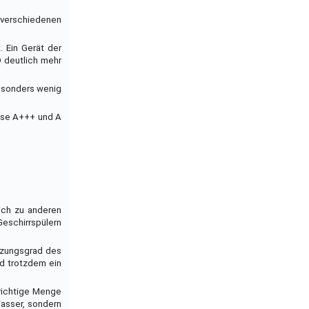
 verschiedenen
. Ein Gerät der
D deutlich mehr
besonders wenig
asse A+++ und A
eich zu anderen
Geschirrspülern
utzungsgrad des
d trotzdem ein
 richtige Menge
Wasser, sondern