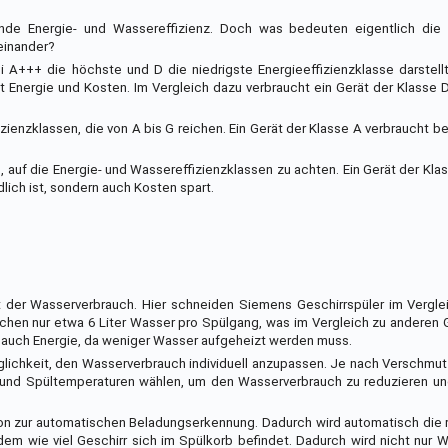
ende Energie- und Wassereffizienz. Doch was bedeuten eigentlich die
einander?
 A+++ die höchste und D die niedrigste Energieeffizienzklasse darstellt
t Energie und Kosten. Im Vergleich dazu verbraucht ein Gerät der Klasse 
ienzklassen, die von A bis G reichen. Ein Gerät der Klasse A verbraucht 
, auf die Energie- und Wassereffizienzklassen zu achten. Ein Gerät der Kl
lich ist, sondern auch Kosten spart.
ist der Wasserverbrauch. Hier schneiden Siemens Geschirrspüler im Vergl
chen nur etwa 6 Liter Wasser pro Spülgang, was im Vergleich zu anderen 
n auch Energie, da weniger Wasser aufgeheizt werden muss.
Möglichkeit, den Wasserverbrauch individuell anzupassen. Je nach Verschm
nd Spültemperaturen wählen, um den Wasserverbrauch zu reduzieren un
ion zur automatischen Beladungserkennung. Dadurch wird automatisch die
em wie viel Geschirr sich im Spülkorb befindet. Dadurch wird nicht nur 