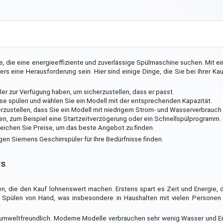
e, die eine energieeffiziente und zuverlässige Spülmaschine suchen. Mit ein
rs eine Herausforderung sein. Hier sind einige Dinge, die Sie bei Ihrer K
ler zur Verfügung haben, um sicherzustellen, dass er passt.
eise spülen und wählen Sie ein Modell mit der entsprechenden Kapazität.
herzustellen, dass Sie ein Modell mit niedrigem Strom- und Wasserverbrauch
en, zum Beispiel eine Startzeitverzögerung oder ein Schnellspülprogramm.
eichen Sie Preise, um das beste Angebot zu finden.
gen Siemens Geschirrspüler für Ihre Bedürfnisse finden.
rs
len, die den Kauf lohnenswert machen. Erstens spart es Zeit und Energie, 
le Spülen von Hand, was insbesondere in Haushalten mit vielen Personen
d umweltfreundlich. Moderne Modelle verbrauchen sehr wenig Wasser und E