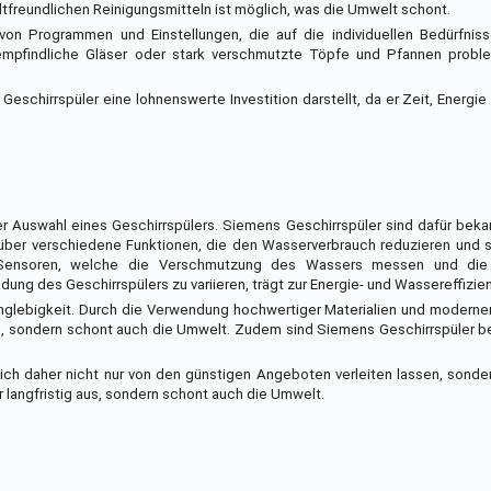
tfreundlichen Reinigungsmitteln ist möglich, was die Umwelt schont.
 von Programmen und Einstellungen, die auf die individuellen Bedürfnis
pfindliche Gläser oder stark verschmutzte Töpfe und Pfannen proble
hirrspüler eine lohnenswerte Investition darstellt, da er Zeit, Energie
er Auswahl eines Geschirrspülers. Siemens Geschirrspüler sind dafür bek
n über verschiedene Funktionen, die den Wasserverbrauch reduzieren und
e Sensoren, welche die Verschmutzung des Wassers messen und die
ng des Geschirrspülers zu variieren, trägt zur Energie- und Wassereffizien
 Langlebigkeit. Durch die Verwendung hochwertiger Materialien und modern
ld, sondern schont auch die Umwelt. Zudem sind Siemens Geschirrspüler b
ich daher nicht nur von den günstigen Angeboten verleiten lassen, sonde
r langfristig aus, sondern schont auch die Umwelt.