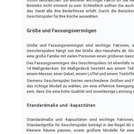
Strom verbrauchen. Ein weiterer wichtiger Faktor ist die 
Betriebs nicht störend zu sein. Schließlich sollten Sie au
das Gerät alle Ihre Bedürfnisse erfüllt. Durch die Berüc
Geschirrspüler für Ihre Küche auswählen.
Größe und Fassungsvermögen
Größe und Fassungsvermögen sind wichtige Faktoren, a
Geschirrspülers hängt von der Größe des Haushalts ab. Ei
eine große Familie mit vielen Personen einen größeren Gesch
Das Fassungsvermögen des Geschirrspülers ist ebenfalls v
14 Maßgedecken. Ein Maßgedeck besteht aus einem Teller, 
einem Messer, einer Gabel, einem Löffel und einem Teelöff
Siemens Geschirrspüler bieten verschiedene Größen und 
das richtige Modell zu wählen, um eine effektive Reinigun
sein, dass Sie eine hohe Qualität und zuverlässige Leistung 
Standardmaße und -kapazitäten
Standardmaße und -kapazitäten sind wichtige Faktoren
Standardgröße für Geschirrspüler beträgt in der Regel 60
kleinere Räume passen, sowie größere Modelle für eine