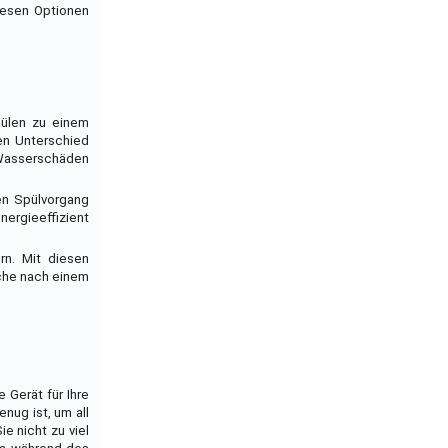
iesen Optionen
pülen zu einem
en Unterschied
 Wasserschäden
den Spülvorgang
nergieeffizient
rn. Mit diesen
uche nach einem
 Gerät für Ihre
nug ist, um all
e nicht zu viel