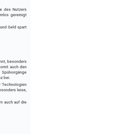
se des Nutzers
mlos gereinigt
 und Geld spart
annt, besonders
 somit auch den
 Spülvorgänge
z bei.
er Technologien
esonders leise,
rn auch auf die