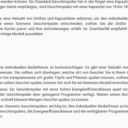
rden können. Ein Standard-Geschirrspüler hat in der Regel eine Kapazitä
iger Gäste empfangen, sind Geschirrspüler mit einer Kapazität von 16 bis
ie eine Vielzahl von Größen und Kapazitäten anbieten, um den individuell
 einen Siemens Geschirrspüler entscheiden, sollten Sie die Größe 
re Küche passt und Ihre Anforderungen erfüllt. Im Zweifelsfall empfiehlt
richtige Modell auswählen.
e individuellen Bedürfnisse zu berücksichtigen. Es gibt eine Vielzahl vo
weisen. Sie sollten sich überlegen, welche Art von Geschirr Sie in Ihrem
n Sie beispielsweise oft große Töpfe und Pfannen spülen müssen, sollten
 selten Geschirr spülen, können Sie sich für ein kleineres Modell entschei
lasse. Ein Geschirrspüler mit einer hohen Energieeffizienzklasse spart nic
s der Geschirrspüler über genügend Programme verfügt. Neben einem Nor
schnell kleinere Mengen Geschirr spülen zu können.
Siemens Geschirrspülers wichtig ist, Ihre individuellen Bedürfnisse zu b
schirrspülers, die Energieeffizienzklasse und die verfügbaren Programme
t.