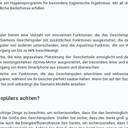
e ein Hygieneprogramm für besonders hygienische Ergebnisse. Mit all d
iche Bedürfnisse erfüllen.
ler bieten eine Vielzahl von innovativen Funktionen, die das Geschirrs
Siemens Geschirrspüler mit zusätzlichen Funktionen ausgestattet, die d
spüler von anderen unterscheiden, sind die AquaStop-Funktion, die vor
organg um bis zu 66% beschleunigt.
Körbe, die eine anpassbare Platzierung der Geschirrteile ermöglicht und 
 leistungsstarken iQDrive-Motor ausgestattet, der besonders leise und e
organg von ihrem Smartphone aus steuern und überwachen.
lette von Funktionen, die das Geschirrspülen erleichtern und verbesse
paren, während sie ihr Geschirr perfekt sauber halten. Wenn Sie auf der S
n Sie sich unbedingt die Siemens Modelle ansehen.
rspülers achten?
chtige Dinge zu beachten, um sicherzustellen, dass Sie das bestmögliche
 die Größe des Geschirrspülers. Stellen Sie sicher, dass das Gerät groß ge
e auch die Energieeffizienzklasse des Geräts, um sicherzustellen, dass Si