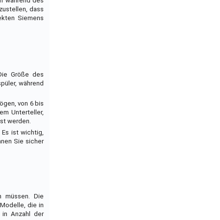
 um während des
zustellen, dass
rfekten Siemens
 Die Größe des
spüler, während
ögen, von 6 bis
m Unterteller,
sst werden.
s ist wichtig,
nnen Sie sicher
en müssen. Die
Modelle, die in
 in Anzahl der