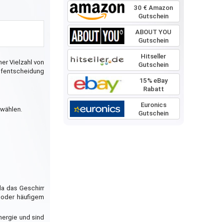
30 € Amazon
Gutschein
ABOUT YOU
Gutschein
Hitseller
er Vielzahl von
Gutschein
aufentscheidung
15% eBay
Rabatt
Euronics
 wählen.
Gutschein
da das Geschirr
 oder häufigem
nergie und sind