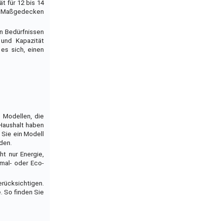
t für 12 bis 14
 18 Maßgedecken
en Bedürfnissen
und Kapazität
 es sich, einen
n Modellen, die
 Haushalt haben
 Sie ein Modell
den.
ht nur Energie,
mal- oder Eco-
erücksichtigen.
. So finden Sie