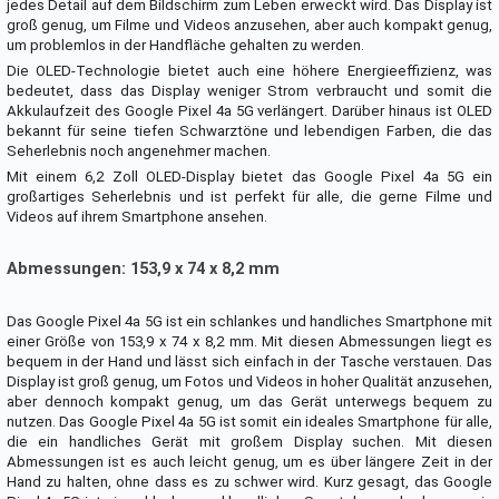
jedes Detail auf dem Bildschirm zum Leben erweckt wird. Das Display ist
groß genug, um Filme und Videos anzusehen, aber auch kompakt genug,
um problemlos in der Handfläche gehalten zu werden.
Die OLED-Technologie bietet auch eine höhere Energieeffizienz, was
bedeutet, dass das Display weniger Strom verbraucht und somit die
Akkulaufzeit des Google Pixel 4a 5G verlängert. Darüber hinaus ist OLED
bekannt für seine tiefen Schwarztöne und lebendigen Farben, die das
Seherlebnis noch angenehmer machen.
Mit einem 6,2 Zoll OLED-Display bietet das Google Pixel 4a 5G ein
großartiges Seherlebnis und ist perfekt für alle, die gerne Filme und
Videos auf ihrem Smartphone ansehen.
Abmessungen: 153,9 x 74 x 8,2 mm
Das Google Pixel 4a 5G ist ein schlankes und handliches Smartphone mit
einer Größe von 153,9 x 74 x 8,2 mm. Mit diesen Abmessungen liegt es
bequem in der Hand und lässt sich einfach in der Tasche verstauen. Das
Display ist groß genug, um Fotos und Videos in hoher Qualität anzusehen,
aber dennoch kompakt genug, um das Gerät unterwegs bequem zu
nutzen. Das Google Pixel 4a 5G ist somit ein ideales Smartphone für alle,
die ein handliches Gerät mit großem Display suchen. Mit diesen
Abmessungen ist es auch leicht genug, um es über längere Zeit in der
Hand zu halten, ohne dass es zu schwer wird. Kurz gesagt, das Google