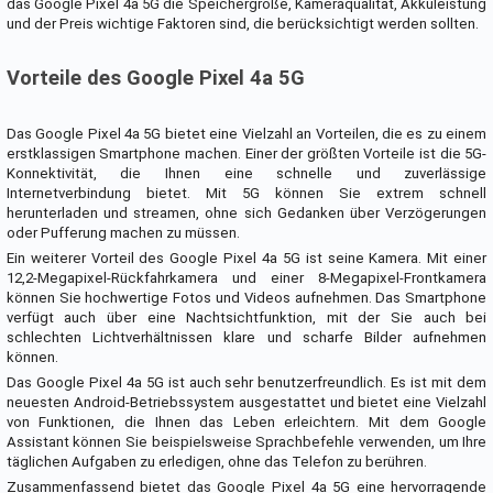
das Google Pixel 4a 5G die Speichergröße, Kameraqualität, Akkuleistung
und der Preis wichtige Faktoren sind, die berücksichtigt werden sollten.
Vorteile des Google Pixel 4a 5G
Das Google Pixel 4a 5G bietet eine Vielzahl an Vorteilen, die es zu einem
erstklassigen Smartphone machen. Einer der größten Vorteile ist die 5G-
Konnektivität, die Ihnen eine schnelle und zuverlässige
Internetverbindung bietet. Mit 5G können Sie extrem schnell
herunterladen und streamen, ohne sich Gedanken über Verzögerungen
oder Pufferung machen zu müssen.
Ein weiterer Vorteil des Google Pixel 4a 5G ist seine Kamera. Mit einer
12,2-Megapixel-Rückfahrkamera und einer 8-Megapixel-Frontkamera
können Sie hochwertige Fotos und Videos aufnehmen. Das Smartphone
verfügt auch über eine Nachtsichtfunktion, mit der Sie auch bei
schlechten Lichtverhältnissen klare und scharfe Bilder aufnehmen
können.
Das Google Pixel 4a 5G ist auch sehr benutzerfreundlich. Es ist mit dem
neuesten Android-Betriebssystem ausgestattet und bietet eine Vielzahl
von Funktionen, die Ihnen das Leben erleichtern. Mit dem Google
Assistant können Sie beispielsweise Sprachbefehle verwenden, um Ihre
täglichen Aufgaben zu erledigen, ohne das Telefon zu berühren.
Zusammenfassend bietet das Google Pixel 4a 5G eine hervorragende