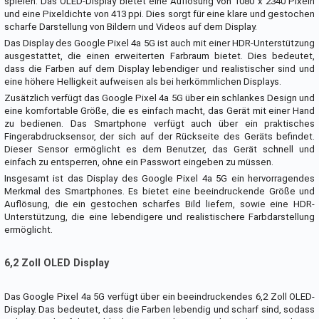
spielen. Das OLED-Display bietet eine Auflösung von 1080 x 2340 Pixeln
und eine Pixeldichte von 413 ppi. Dies sorgt für eine klare und gestochen
scharfe Darstellung von Bildern und Videos auf dem Display.
Das Display des Google Pixel 4a 5G ist auch mit einer HDR-Unterstützung
ausgestattet, die einen erweiterten Farbraum bietet. Dies bedeutet,
dass die Farben auf dem Display lebendiger und realistischer sind und
eine höhere Helligkeit aufweisen als bei herkömmlichen Displays.
Zusätzlich verfügt das Google Pixel 4a 5G über ein schlankes Design und
eine komfortable Größe, die es einfach macht, das Gerät mit einer Hand
zu bedienen. Das Smartphone verfügt auch über ein praktisches
Fingerabdrucksensor, der sich auf der Rückseite des Geräts befindet.
Dieser Sensor ermöglicht es dem Benutzer, das Gerät schnell und
einfach zu entsperren, ohne ein Passwort eingeben zu müssen.
Insgesamt ist das Display des Google Pixel 4a 5G ein hervorragendes
Merkmal des Smartphones. Es bietet eine beeindruckende Größe und
Auflösung, die ein gestochen scharfes Bild liefern, sowie eine HDR-
Unterstützung, die eine lebendigere und realistischere Farbdarstellung
ermöglicht.
6,2 Zoll OLED Display
Das Google Pixel 4a 5G verfügt über ein beeindruckendes 6,2 Zoll OLED-
Display. Das bedeutet, dass die Farben lebendig und scharf sind, sodass