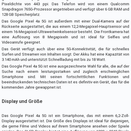
Pixeldichte von 443 ppi. Das Telefon wird von einem Qualcomm
Snapdragon 765G-Prozessor angetrieben und verfügt über 6 GB RAM und
128 GB Speicherplatz.
Das Google Pixel 4a 5G ist außerdem mit einer Dual-Kamera auf der
Rückseite ausgestattet, die aus einem 12,2-Megapixel-Hauptsensor und
einem 16-Megapixel-Ultraweitwinkelsensor besteht. Die Frontkamera hat
eine Auflösung von 8 Megapixeln und ist ideal für Selfies und
Videoanrufe geeignet.
Das Gerät verfügt auch über eine 5G-Konnektivität, die für schnelles
Surfen und Streamen von Inhalten sorgt. Der Akku hat eine Kapazität von
3.140 mAh und unterstützt Schnellladung mit bis zu 18 Watt.
Das Google Pixel 4a 5G ist eine ausgezeichnete Wahl für alle, die auf der
Suche nach einem leistungsstarken und zugleich erschwinglichen
Smartphone sind. Mit seinen fortschrittlichen Funktionen und
beeindruckenden technischen Daten ist es definitiv ein Gerät, das für die
kommenden Jahre gewappnet ist.
Display und Größe
Das Google Pixel 4a 5G ist ein Smartphone, das mit einem 6,2-Zoll-
Display ausgestattet ist. Die Größe des Displays ist ideal für diejenigen,
die gerne Filme und Videos auf ihrem Smartphone ansehen oder Spiele