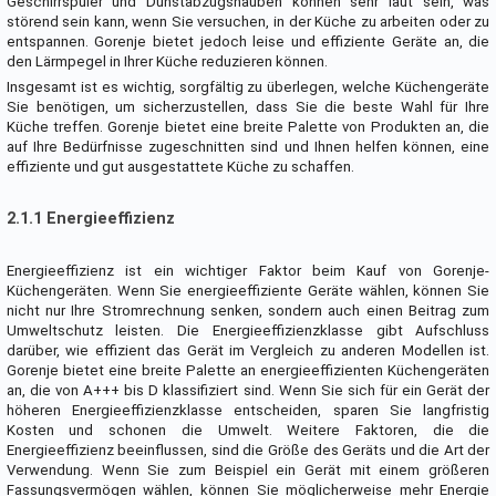
Geschirrspüler und Dunstabzugshauben können sehr laut sein, was
störend sein kann, wenn Sie versuchen, in der Küche zu arbeiten oder zu
entspannen. Gorenje bietet jedoch leise und effiziente Geräte an, die
den Lärmpegel in Ihrer Küche reduzieren können.
Insgesamt ist es wichtig, sorgfältig zu überlegen, welche Küchengeräte
Sie benötigen, um sicherzustellen, dass Sie die beste Wahl für Ihre
Küche treffen. Gorenje bietet eine breite Palette von Produkten an, die
auf Ihre Bedürfnisse zugeschnitten sind und Ihnen helfen können, eine
effiziente und gut ausgestattete Küche zu schaffen.
2.1.1 Energieeffizienz
Energieeffizienz ist ein wichtiger Faktor beim Kauf von Gorenje-
Küchengeräten. Wenn Sie energieeffiziente Geräte wählen, können Sie
nicht nur Ihre Stromrechnung senken, sondern auch einen Beitrag zum
Umweltschutz leisten. Die Energieeffizienzklasse gibt Aufschluss
darüber, wie effizient das Gerät im Vergleich zu anderen Modellen ist.
Gorenje bietet eine breite Palette an energieeffizienten Küchengeräten
an, die von A+++ bis D klassifiziert sind. Wenn Sie sich für ein Gerät der
höheren Energieeffizienzklasse entscheiden, sparen Sie langfristig
Kosten und schonen die Umwelt. Weitere Faktoren, die die
Energieeffizienz beeinflussen, sind die Größe des Geräts und die Art der
Verwendung. Wenn Sie zum Beispiel ein Gerät mit einem größeren
Fassungsvermögen wählen, können Sie möglicherweise mehr Energie