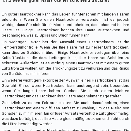
1.1.2 Wie ein guter Haartrockner schonend trocknet
Ein guter Haartrockner kann das Leben für Menschen mit langen Haaren
erleichtern. Wenn Sie einen Haartrockner verwenden, ist es jedoch
wichtig, dass Sie sich für ein Modell entscheiden, das schonend für Ihre
Haare ist. Einige Haartrockner können Ihre Haare austrocknen und
beschädigen, was zu Spliss und Bruch führen kann.
Ein wichtiger Faktor bei der Auswahl eines Haartrockners ist die
Temperaturkontrolle. Wenn Sie Ihre Haare mit zu heißer Luft trocknen,
kann dies zu Schäden führen. Einige Haartrockner verfügen über eine
Kaltluftfunktion, die dazu beitragen kann, Ihre Haare vor Schäden zu
schützen. Außerdem ist es wichtig, einen Haartrockner mit einem guten
Luftstrom zu wählen, um die Trocknungszeit zu verkürzen und das Risiko
von Schäden zu minimieren.
Ein weiterer wichtiger Faktor bei der Auswahl eines Haartrockners ist das
Gewicht. Ein schwerer Haartrockner kann anstrengend sein, besonders
wenn Sie lange Haare haben. Suchen Sie nach einem leichten
Haartrockner, um das Trocknen Ihrer Haare angenehmer zu gestalten.
Zusätzlich zu diesen Faktoren sollten Sie auch darauf achten, einen
Haartrockner mit einem diffusen Aufsatz zu wählen, um das Risiko von
Schäden zu minimieren. Ein diffuser Aufsatz verteilt die Luft gleichmäßig,
was dazu beiträgt, dass Ihre Haare gleichmäßig trocknen und nicht durch
die Hitze beschädigt werden.
Insgesamt ist ein guter Haartrockner eine Investition wert, wenn Sie