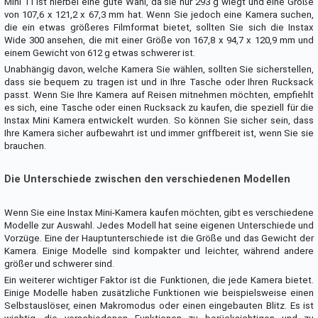
Mini 11 ist hierbei eine gute Wahl, da sie nur 293 g wiegt und eine Größe
von 107,6 x 121,2 x 67,3 mm hat. Wenn Sie jedoch eine Kamera suchen,
die ein etwas größeres Filmformat bietet, sollten Sie sich die Instax
Wide 300 ansehen, die mit einer Größe von 167,8 x 94,7 x 120,9 mm und
einem Gewicht von 612 g etwas schwerer ist.
Unabhängig davon, welche Kamera Sie wählen, sollten Sie sicherstellen,
dass sie bequem zu tragen ist und in Ihre Tasche oder Ihren Rucksack
passt. Wenn Sie Ihre Kamera auf Reisen mitnehmen möchten, empfiehlt
es sich, eine Tasche oder einen Rucksack zu kaufen, die speziell für die
Instax Mini Kamera entwickelt wurden. So können Sie sicher sein, dass
Ihre Kamera sicher aufbewahrt ist und immer griffbereit ist, wenn Sie sie
brauchen.
Die Unterschiede zwischen den verschiedenen Modellen
Wenn Sie eine Instax Mini-Kamera kaufen möchten, gibt es verschiedene
Modelle zur Auswahl. Jedes Modell hat seine eigenen Unterschiede und
Vorzüge. Eine der Hauptunterschiede ist die Größe und das Gewicht der
Kamera. Einige Modelle sind kompakter und leichter, während andere
größer und schwerer sind.
Ein weiterer wichtiger Faktor ist die Funktionen, die jede Kamera bietet.
Einige Modelle haben zusätzliche Funktionen wie beispielsweise einen
Selbstauslöser, einen Makromodus oder einen eingebauten Blitz. Es ist