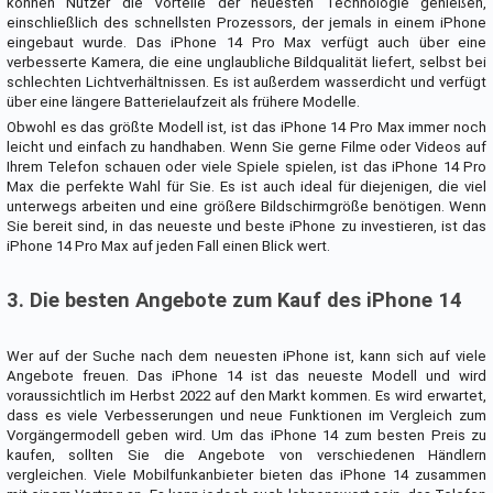
können Nutzer die Vorteile der neuesten Technologie genießen,
einschließlich des schnellsten Prozessors, der jemals in einem iPhone
eingebaut wurde. Das iPhone 14 Pro Max verfügt auch über eine
verbesserte Kamera, die eine unglaubliche Bildqualität liefert, selbst bei
schlechten Lichtverhältnissen. Es ist außerdem wasserdicht und verfügt
über eine längere Batterielaufzeit als frühere Modelle.
Obwohl es das größte Modell ist, ist das iPhone 14 Pro Max immer noch
leicht und einfach zu handhaben. Wenn Sie gerne Filme oder Videos auf
Ihrem Telefon schauen oder viele Spiele spielen, ist das iPhone 14 Pro
Max die perfekte Wahl für Sie. Es ist auch ideal für diejenigen, die viel
unterwegs arbeiten und eine größere Bildschirmgröße benötigen. Wenn
Sie bereit sind, in das neueste und beste iPhone zu investieren, ist das
iPhone 14 Pro Max auf jeden Fall einen Blick wert.
3. Die besten Angebote zum Kauf des iPhone 14
Wer auf der Suche nach dem neuesten iPhone ist, kann sich auf viele
Angebote freuen. Das iPhone 14 ist das neueste Modell und wird
voraussichtlich im Herbst 2022 auf den Markt kommen. Es wird erwartet,
dass es viele Verbesserungen und neue Funktionen im Vergleich zum
Vorgängermodell geben wird. Um das iPhone 14 zum besten Preis zu
kaufen, sollten Sie die Angebote von verschiedenen Händlern
vergleichen. Viele Mobilfunkanbieter bieten das iPhone 14 zusammen