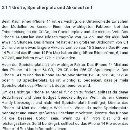
2.1.1 Größe, Speicherplatz und Akkulaufzeit
Beim Kauf eines iPhone 14 ist es wichtig, die Unterschiede zwischen
den Modellen zu kennen. Einer der wichtigsten Faktoren bei der
Entscheidung ist die Größe, der Speicherplatz und die Akkulaufzeit. Das
iPhone 14 Mini hat eine Bildschirmgröße von 5,4 Zoll und der Akku hält
etwa 15 Stunden. Das iPhone 14 hat einen größeren Bildschirm von 6,1
Zoll und eine etwas längere Akkulaufzeit von ca. 16 Stunden. Das iPhone
14 Pro und das iPhone 14 Pro Max haben die größten Bildschirme, 6,1 und
6,7 Zoll, und halten etwa 17 bis 18 Stunden.
Auch der Speicherplatz ist ein wichtiger Faktor. Das iPhone 14 Mini und
das iPhone 14 bieten 64 GB, 128 GB oder 256 GB Speicherplatz. Das
iPhone 14 Pro und das iPhone 14 Pro Max bieten 128 GB, 256 GB, 512 GB
oder 1 TB Speicherplatz. Es ist wichtig zu bedenken, dass je mehr
Speicherplatz das iPhone hat, desto teurer es wird.
Um das richtige iPhone 14 Modell für dich zu finden, solltest du deine
Bedürfnisse und dein Budget berücksichtigen. Wenn du ein kleines
Handy bevorzugst und nicht viel Speicherplatz benötigst, könnte das
iPhone 14 Mini die richtige Wahl sein. Wenn du mehr Speicherplatz
benötigst und einen größeren Bildschirm möchtest, könnte das iPhone
14 die bessere Option sein. Wenn du ein Profi bist und ein
leistungsstarkes Gerät benötigst, solltest du das iPhone 14 Pro oder das
iPhone 14 Pro Max in Betracht ziehen.