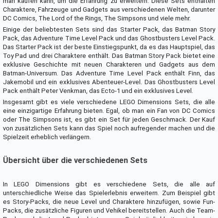
man kaufen kann, um die Erfahrung zu erweitern. Diese Sets enthalten
Charaktere, Fahrzeuge und Gadgets aus verschiedenen Welten, darunter
DC Comics, The Lord of the Rings, The Simpsons und viele mehr.
Einige der beliebtesten Sets sind das Starter Pack, das Batman Story
Pack, das Adventure Time Level Pack und das Ghostbusters Level Pack.
Das Starter Pack ist der beste Einstiegspunkt, da es das Hauptspiel, das
Toy Pad und drei Charaktere enthält. Das Batman Story Pack bietet eine
exklusive Geschichte mit neuen Charakteren und Gadgets aus dem
Batman-Universum. Das Adventure Time Level Pack enthält Finn, das
Jakemobil und ein exklusives Abenteuer-Level. Das Ghostbusters Level
Pack enthält Peter Venkman, das Ecto-1 und ein exklusives Level.
Insgesamt gibt es viele verschiedene LEGO Dimensions Sets, die alle
eine einzigartige Erfahrung bieten. Egal, ob man ein Fan von DC Comics
oder The Simpsons ist, es gibt ein Set für jeden Geschmack. Der Kauf
von zusätzlichen Sets kann das Spiel noch aufregender machen und die
Spielzeit erheblich verlängern.
Übersicht über die verschiedenen Sets
In LEGO Dimensions gibt es verschiedene Sets, die alle auf
unterschiedliche Weise das Spielerlebnis erweitern. Zum Beispiel gibt
es Story-Packs, die neue Level und Charaktere hinzufügen, sowie Fun-
Packs, die zusätzliche Figuren und Vehikel bereitstellen. Auch die Team-