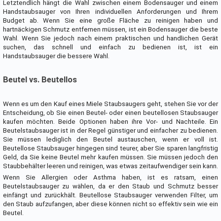
Letztendlich hängt die Wahl zwischen einem Bodensauger und einem
Handstaubsauger von Ihren individuellen Anforderungen und Ihrem
Budget ab. Wenn Sie eine große Fläche zu reinigen haben und
hartnäckigen Schmutz entfernen müssen, ist ein Bodensauger die beste
Wahl. Wenn Sie jedoch nach einem praktischen und handlichen Gerät
suchen, das schnell und einfach zu bedienen ist, ist ein
Handstaubsauger die bessere Wahl.
Beutel vs. Beutellos
Wenn es um den Kauf eines Miele Staubsaugers geht, stehen Sie vor der
Entscheidung, ob Sie einen Beutel- oder einen beutellosen Staubsauger
kaufen möchten. Beide Optionen haben ihre Vor- und Nachteile. Ein
Beutelstaubsauger ist in der Regel günstiger und einfacher zu bedienen.
Sie müssen lediglich den Beutel austauschen, wenn er voll ist.
Beutellose Staubsauger hingegen sind teurer, aber Sie sparen langfristig
Geld, da Sie keine Beutel mehr kaufen müssen. Sie müssen jedoch den
Staubbehälter leeren und reinigen, was etwas zeitaufwendiger sein kann.
Wenn Sie Allergien oder Asthma haben, ist es ratsam, einen
Beutelstaubsauger zu wählen, da er den Staub und Schmutz besser
einfängt und zurückhält. Beutellose Staubsauger verwenden Filter, um
den Staub aufzufangen, aber diese können nicht so effektiv sein wie ein
Beutel.