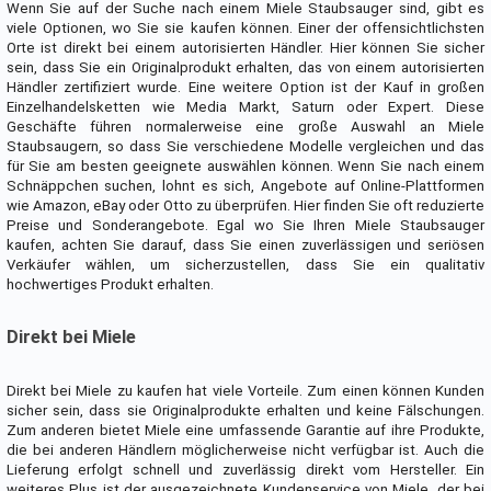
Wenn Sie auf der Suche nach einem Miele Staubsauger sind, gibt es
viele Optionen, wo Sie sie kaufen können. Einer der offensichtlichsten
Orte ist direkt bei einem autorisierten Händler. Hier können Sie sicher
sein, dass Sie ein Originalprodukt erhalten, das von einem autorisierten
Händler zertifiziert wurde. Eine weitere Option ist der Kauf in großen
Einzelhandelsketten wie Media Markt, Saturn oder Expert. Diese
Geschäfte führen normalerweise eine große Auswahl an Miele
Staubsaugern, so dass Sie verschiedene Modelle vergleichen und das
für Sie am besten geeignete auswählen können. Wenn Sie nach einem
Schnäppchen suchen, lohnt es sich, Angebote auf Online-Plattformen
wie Amazon, eBay oder Otto zu überprüfen. Hier finden Sie oft reduzierte
Preise und Sonderangebote. Egal wo Sie Ihren Miele Staubsauger
kaufen, achten Sie darauf, dass Sie einen zuverlässigen und seriösen
Verkäufer wählen, um sicherzustellen, dass Sie ein qualitativ
hochwertiges Produkt erhalten.
Direkt bei Miele
Direkt bei Miele zu kaufen hat viele Vorteile. Zum einen können Kunden
sicher sein, dass sie Originalprodukte erhalten und keine Fälschungen.
Zum anderen bietet Miele eine umfassende Garantie auf ihre Produkte,
die bei anderen Händlern möglicherweise nicht verfügbar ist. Auch die
Lieferung erfolgt schnell und zuverlässig direkt vom Hersteller. Ein
weiteres Plus ist der ausgezeichnete Kundenservice von Miele, der bei