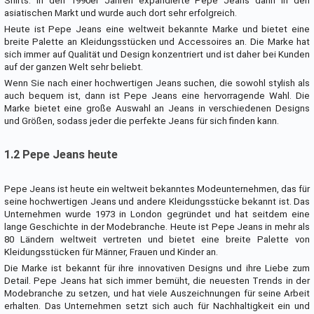
Shirts. In den 1990er Jahren expandierte Pepe Jeans dann in den
asiatischen Markt und wurde auch dort sehr erfolgreich.
Heute ist Pepe Jeans eine weltweit bekannte Marke und bietet eine
breite Palette an Kleidungsstücken und Accessoires an. Die Marke hat
sich immer auf Qualität und Design konzentriert und ist daher bei Kunden
auf der ganzen Welt sehr beliebt.
Wenn Sie nach einer hochwertigen Jeans suchen, die sowohl stylish als
auch bequem ist, dann ist Pepe Jeans eine hervorragende Wahl. Die
Marke bietet eine große Auswahl an Jeans in verschiedenen Designs
und Größen, sodass jeder die perfekte Jeans für sich finden kann.
1.2 Pepe Jeans heute
Pepe Jeans ist heute ein weltweit bekanntes Modeunternehmen, das für
seine hochwertigen Jeans und andere Kleidungsstücke bekannt ist. Das
Unternehmen wurde 1973 in London gegründet und hat seitdem eine
lange Geschichte in der Modebranche. Heute ist Pepe Jeans in mehr als
80 Ländern weltweit vertreten und bietet eine breite Palette von
Kleidungsstücken für Männer, Frauen und Kinder an.
Die Marke ist bekannt für ihre innovativen Designs und ihre Liebe zum
Detail. Pepe Jeans hat sich immer bemüht, die neuesten Trends in der
Modebranche zu setzen, und hat viele Auszeichnungen für seine Arbeit
erhalten. Das Unternehmen setzt sich auch für Nachhaltigkeit ein und