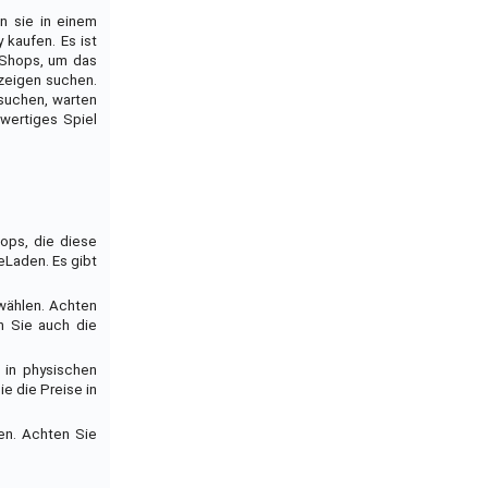
n sie in einem
kaufen. Es ist
-Shops, um das
zeigen suchen.
 suchen, warten
hwertiges Spiel
hops, die diese
eLaden. Es gibt
wählen. Achten
n Sie auch die
 in physischen
e die Preise in
en. Achten Sie