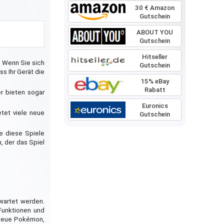
30 € Amazon
Gutschein
ABOUT YOU
Gutschein
Hitseller
. Wenn Sie sich
Gutschein
ss Ihr Gerät die
15% eBay
Rabatt
er bieten sogar
Euronics
etet viele neue
Gutschein
e diese Spiele
, der das Spiel
wartet werden.
Funktionen und
h neue Pokémon,