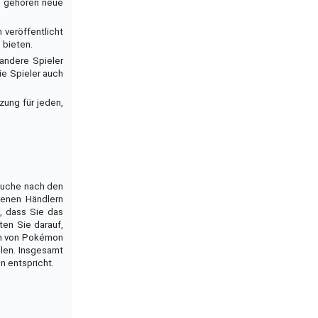
zu gehören neue
 veröffentlicht
 bieten.
andere Spieler
ie Spieler auch
zung für jeden,
 Suche nach den
denen Händlern
, dass Sie das
en Sie darauf,
Fan von Pokémon
elen. Insgesamt
n entspricht.