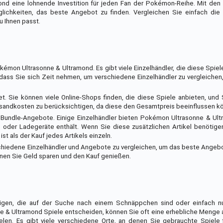
nd eine lohnende Investition für jeden Fan der Pokémon-Reihe. Mit den
ichkeiten, das beste Angebot zu finden. Vergleichen Sie einfach die
 Ihnen passt.
kémon Ultrasonne & Ultramond. Es gibt viele Einzelhändler, die diese Spiel
g, dass Sie sich Zeit nehmen, um verschiedene Einzelhändler zu vergleiche
et. Sie können viele Online-Shops finden, die diese Spiele anbieten, und
ersandkosten zu berücksichtigen, da diese den Gesamtpreis beeinflussen k
d Bundle-Angebote. Einige Einzelhändler bieten Pokémon Ultrasonne & Ult
oder Ladegeräte enthält. Wenn Sie diese zusätzlichen Artikel benötigen
st als der Kauf jedes Artikels einzeln.
erschiedene Einzelhändler und Angebote zu vergleichen, um das beste Ange
nen Sie Geld sparen und den Kauf genießen.
enigen, die auf der Suche nach einem Schnäppchen sind oder einfach n
 & Ultramond Spiele entscheiden, können Sie oft eine erhebliche Menge 
len. Es gibt viele verschiedene Orte, an denen Sie gebrauchte Spiele 