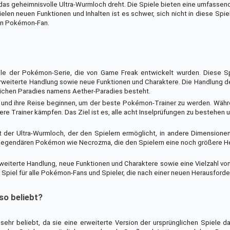
as geheimnisvolle Ultra-Wurmloch dreht. Die Spiele bieten eine umfassend
ielen neuen Funktionen und Inhalten ist es schwer, sich nicht in diese Spie
en Pokémon-Fan.
e der Pokémon-Serie, die von Game Freak entwickelt wurden. Diese Sp
eiterte Handlung sowie neue Funktionen und Charaktere. Die Handlung de
stlichen Paradies namens Aether-Paradies besteht.
 und ihre Reise beginnen, um der beste Pokémon-Trainer zu werden. Währ
e Trainer kämpfen. Das Ziel ist es, alle acht Inselprüfungen zu bestehen
 der Ultra-Wurmloch, der den Spielern ermöglicht, in andere Dimensione
 legendären Pokémon wie Necrozma, die den Spielern eine noch größere H
eiterte Handlung, neue Funktionen und Charaktere sowie eine Vielzahl v
s Spiel für alle Pokémon-Fans und Spieler, die nach einer neuen Herausford
o beliebt?
hr beliebt, da sie eine erweiterte Version der ursprünglichen Spiele da