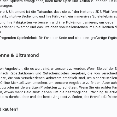
 es den Spielern ermöglichen, noch mehr Spaß und Action zu erleben. Da
erungen.
nne & Ultramond ist die Tatsache, dass sie auf der Nintendo 3DS-Plattform
afik, intuitive Bedienung und ihre Fähigkeit, ein immersives Spielerlebnis zu
nd ihre Fähigkeiten verbessern und ihre Pokémon trainieren, um gegen 
chiedenen Pokémon und das Erreichen von Meilensteinen im Spiel können d
.
egendes Spielerlebnis für Fans der Serie und sind eine großartige Ergän
onne & Ultramond
von Angeboten, die es wert sind, untersucht zu werden. Wenn Sie auf der
e nach Rabattaktionen und Gutscheincodes begeben, die von verschie
e, die von verschiedenen Anbietern erhältlich sind, um sicherzustellen
Online-Marktplätzen umsehen, um bessere Angebote zu finden. Aber acht
Betrug oder minderwertigen Produkten zu schützen. Wenn Sie ein echter 
uen, etwas mehr Geld auszugeben, um die bestmögliche Erfahrung zu erzi
te zu durchsuchen und das beste Angebot zu finden, das Ihren Bedürfnisse
d kaufen?