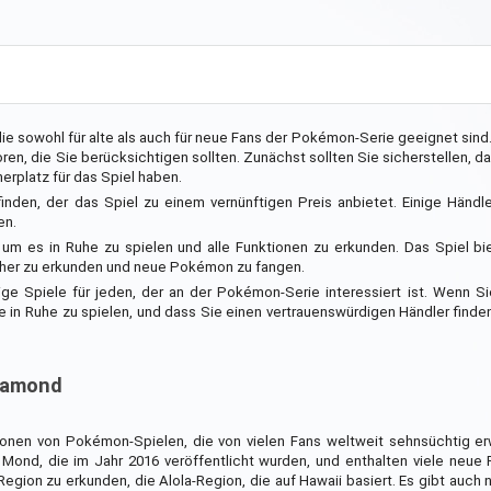
e sowohl für alte als auch für neue Fans der Pokémon-Serie geeignet sind
oren, die Sie berücksichtigen sollten. Zunächst sollten Sie sicherstellen, da
rplatz für das Spiel haben.
finden, der das Spiel zu einem vernünftigen Preis anbietet. Einige Händl
en.
 um es in Ruhe zu spielen und alle Funktionen zu erkunden. Das Spiel bi
öcher zu erkunden und neue Pokémon zu fangen.
e Spiele für jeden, der an der Pokémon-Serie interessiert ist. Wenn Si
ie in Ruhe zu spielen, und dass Sie einen vertrauenswürdigen Händler finden
tramond
onen von Pokémon-Spielen, die von vielen Fans weltweit sehnsüchtig er
ond, die im Jahr 2016 veröffentlicht wurden, und enthalten viele neue 
e Region zu erkunden, die Alola-Region, die auf Hawaii basiert. Es gibt auc