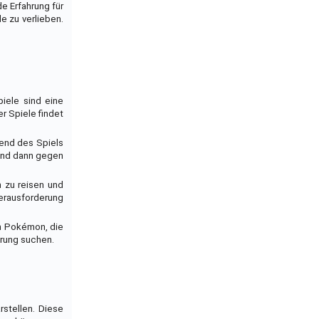
e Erfahrung für
le zu verlieben.
iele sind eine
r Spiele findet
end des Spiels
 und dann gegen
n zu reisen und
erausforderung
on Pokémon, die
erung suchen.
rstellen. Diese