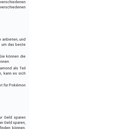
 verschiedenen
 verschiedenen
e anbieten, und
n, um das beste
 Sie können die
önnen.
ramond als Teil
, kann es sich
bot für Pokémon
ur Geld sparen
an Geld sparen,
finden können,