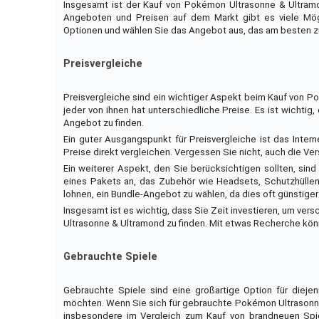
Insgesamt ist der Kauf von Pokémon Ultrasonne & Ultramo
Angeboten und Preisen auf dem Markt gibt es viele Mögl
Optionen und wählen Sie das Angebot aus, das am besten zu
Preisvergleiche
Preisvergleiche sind ein wichtiger Aspekt beim Kauf von Po
jeder von ihnen hat unterschiedliche Preise. Es ist wichti
Angebot zu finden.
Ein guter Ausgangspunkt für Preisvergleiche ist das Intern
Preise direkt vergleichen. Vergessen Sie nicht, auch die V
Ein weiterer Aspekt, den Sie berücksichtigen sollten, sin
eines Pakets an, das Zubehör wie Headsets, Schutzhüllen 
lohnen, ein Bundle-Angebot zu wählen, da dies oft günstiger i
Insgesamt ist es wichtig, dass Sie Zeit investieren, um v
Ultrasonne & Ultramond zu finden. Mit etwas Recherche kön
Gebrauchte Spiele
Gebrauchte Spiele sind eine großartige Option für diej
möchten. Wenn Sie sich für gebrauchte Pokémon Ultrasonne
insbesondere im Vergleich zum Kauf von brandneuen Spie