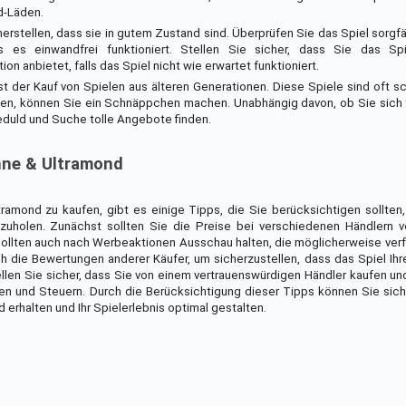
d-Läden.
erstellen, dass sie in gutem Zustand sind. Überprüfen Sie das Spiel sorgfäl
 es einwandfrei funktioniert. Stellen Sie sicher, dass Sie das Sp
 anbietet, falls das Spiel nicht wie erwartet funktioniert.
t der Kauf von Spielen aus älteren Generationen. Diese Spiele sind oft s
en, können Sie ein Schnäppchen machen. Unabhängig davon, ob Sie sich 
eduld und Suche tolle Angebote finden.
nne & Ultramond
mond zu kaufen, gibt es einige Tipps, die Sie berücksichtigen sollten
uholen. Zunächst sollten Sie die Preise bei verschiedenen Händlern v
sollten auch nach Werbeaktionen Ausschau halten, die möglicherweise verf
h die Bewertungen anderer Käufer, um sicherzustellen, dass das Spiel Ih
tellen Sie sicher, dass Sie von einem vertrauenswürdigen Händler kaufen un
ten und Steuern. Durch die Berücksichtigung dieser Tipps können Sie sich
rhalten und Ihr Spielerlebnis optimal gestalten.