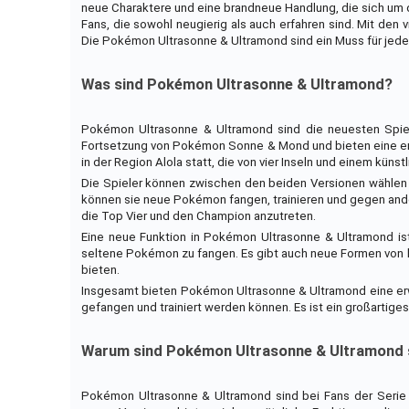
neue Charaktere und eine brandneue Handlung, die sich um d
Fans, die sowohl neugierig als auch erfahren sind. Mit den v
Die Pokémon Ultrasonne & Ultramond sind ein Muss für jed
Was sind Pokémon Ultrasonne & Ultramond?
Pokémon Ultrasonne & Ultramond sind die neuesten Spiel
Fortsetzung von Pokémon Sonne & Mond und bieten eine erw
in der Region Alola statt, die von vier Inseln und einem kün
Die Spieler können zwischen den beiden Versionen wählen
können sie neue Pokémon fangen, trainieren und gegen ander
die Top Vier und den Champion anzutreten.
Eine neue Funktion in Pokémon Ultrasonne & Ultramond ist
seltene Pokémon zu fangen. Es gibt auch neue Formen von
bieten.
Insgesamt bieten Pokémon Ultrasonne & Ultramond eine erw
gefangen und trainiert werden können. Es ist ein großartige
Warum sind Pokémon Ultrasonne & Ultramond s
Pokémon Ultrasonne & Ultramond sind bei Fans der Serie se