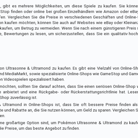
gibt es mehrere Möglichkeiten, um diese Spiele zu kaufen. Sie könne
top finden oder online bei großen Einzelhändlern wie Amazon oder eBay 
fen. Vergleichen Sie die Preise in verschiedenen Geschäften und Online
on kaufen möchten, können Sie auch auf Websites wie eBay oder Kleinan
n kaufen, um Betrug zu vermeiden. Wenn Sie nach einem günstigeren Preis
, Bewertungen zu lesen, um sicherzustellen, dass Sie ein qualitativ hoc
n Ultrasonne & Ultramond zu kaufen. Es gibt eine Vielzahl von Online-S
 und MediaMarkt, sowie spezialisierte Online-Shops wie GameStop und Gam
on Videospielen spezialisiert haben.
chten, sollten Sie darauf achten, dass Sie einen seriösen Online-Shop 
 anbietet und eine Rückgabe- oder Rückerstattungsrichtlinie hat. Lese
hop zuverlässig ist.
 Ultramond in Online-Shops ist, dass Sie oft bessere Preise finden als
und Rabatte an, die Sie nutzen können, um Geld zu sparen. Vergleichen Si
en.
ne großartige Option sind, um Pokémon Ultrasonne & Ultramond zu kauf
die Preise, um das beste Angebot zu finden.