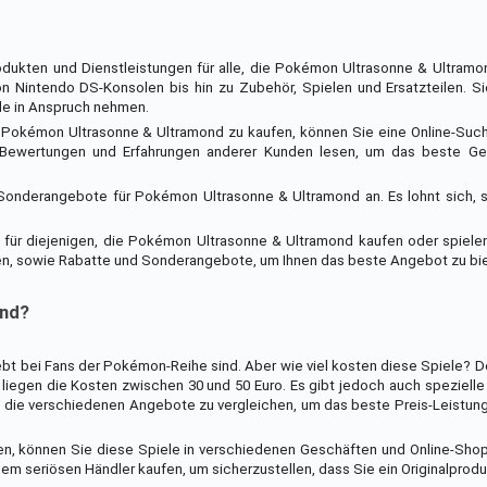
rodukten und Dienstleistungen für alle, die Pokémon Ultrasonne & Ultram
on Nintendo DS-Konsolen bis hin zu Zubehör, Spielen und Ersatzteilen. 
le in Anspruch nehmen.
Pokémon Ultrasonne & Ultramond zu kaufen, können Sie eine Online-Such
 Bewertungen und Erfahrungen anderer Kunden lesen, um das beste Ges
Sonderangebote für Pokémon Ultrasonne & Ultramond an. Es lohnt sich, s
 für diejenigen, die Pokémon Ultrasonne & Ultramond kaufen oder spiele
gen, sowie Rabatte und Sonderangebote, um Ihnen das beste Angebot zu bi
ond?
bt bei Fans der Pokémon-Reihe sind. Aber wie viel kosten diese Spiele? De
liegen die Kosten zwischen 30 und 50 Euro. Es gibt jedoch auch spezielle
o, die verschiedenen Angebote zu vergleichen, um das beste Preis-Leistung
 können Sie diese Spiele in verschiedenen Geschäften und Online-Shops 
nem seriösen Händler kaufen, um sicherzustellen, dass Sie ein Originalprodu