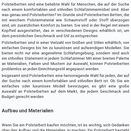
Polsterbetten sind eine beliebte Wahl für Menschen, die auf der Suche
nach einem komfortablen und stilvollen Schlafzimmermöbel sind. Aber
was genau sind Polsterbetten? Im Grunde sind Polsterbetten Betten, die
mit weichem Polstermaterial wie Schaumstoff oder Stoff überzogen
sind, um zusätzlichen Komfort zu bieten. Sie sind in der Regel mit einem
Kopfteil ausgestattet, das in verschiedenen Designs erhältlich ist, um
dem persönlichen Geschmack und Stil zu entsprechen.
Polsterbetten sind in einer Vielzahl von Größen und Stilen erhältlich, von
einfachen Designs bis hin zu luxuriösen und aufwendigen Modellen. Sie
bieten nicht nur eine angenehme Schlafumgebung, sondern sind auch
ein stilvolles Statement in jedem Schlafzimmer. Mit einer breiten Palette
an Materialien, Farben und Mustern zur Auswahl, können Polsterbetten
problemlos an jeden Einrichtungsstil angepasst werden.
Insgesamt sind Polsterbetten eine hervorragende Wahl für jeden, der auf
der Suche nach einem komfortablen und stilvollen Bett ist. Ob Sie ein
einfaches oder luxuriöses Modell bevorzugen, es gibt eine große
Auswahl an Polsterbetten auf dem Markt, die jedem Geschmack und
Budget gerecht werden.
Aufbau und Materialien
Wenn Sie ein Polsterbett kaufen möchten, ist es wichtig, sich Gedanken
über den Aufbau und die Materialien zu machen. Ein Polsterbett besteht