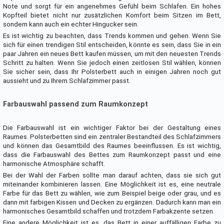
Note und sorgt für ein angenehmes Gefühl beim Schlafen. Ein hohes
Kopfteil bietet nicht nur zusätzlichen Komfort beim Sitzen im Bett,
sondern kann auch ein echter Hingucker sein.
Es ist wichtig zu beachten, dass Trends kommen und gehen. Wenn Sie
sich für einen trendigen Stil entscheiden, könnte es sein, dass Sie in ein
paar Jahren ein neues Bett kaufen müssen, um mit den neuesten Trends
Schritt zu halten. Wenn Sie jedoch einen zeitlosen Stil wählen, können
Sie sicher sein, dass Ihr Polsterbett auch in einigen Jahren noch gut
aussieht und zu Ihrem Schlafzimmer passt.
Farbauswahl passend zum Raumkonzept
Die Farbauswahl ist ein wichtiger Faktor bei der Gestaltung eines
Raumes. Polsterbetten sind ein zentraler Bestandteil des Schlafzimmers
und können das Gesamtbild des Raumes beeinflussen. Es ist wichtig,
dass die Farbauswahl des Bettes zum Raumkonzept passt und eine
harmonische Atmosphäre schafft.
Bei der Wahl der Farben sollte man darauf achten, dass sie sich gut
miteinander kombinieren lassen. Eine Möglichkeit ist es, eine neutrale
Farbe für das Bett zu wählen, wie zum Beispiel beige oder grau, und es
dann mit farbigen Kissen und Decken zu ergänzen. Dadurch kann man ein
harmonisches Gesamtbild schaffen und trotzdem Farbakzente setzen.
Eine andere Möglichkeit ist es, das Bett in einer auffälligen Farbe zu