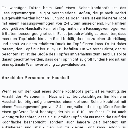
Ein wichtiger Faktor beim Kauf eines Schnellkochtopfs ist das
Fassungsvermögen. Es gibt verschiedene Größen, die je nach Bedarf
ausgewählt werden können. Für Singles oder Paare ist ein kleinerer Topf
mit einem Fassungsvermögen von 2-4 Litern ausreichend. Für Familien
oder größere Haushalte kann ein Topf mit einem Fassungsvermögen von
6-8 Litern besser geeignet sein. Es ist jedoch wichtig zu beachten, dass
man den Topf nicht bis zum Rand befüllt, da dies zu einer Überfüllung
und somit zu einem erhöhten Druck im Topf führen kann. Es ist daher
ratsam, den Topf nur bis zu 2/3 zu befüllen. Ein weiterer Faktor, der zu
beachten ist, ist die Größe des Topfes im Verhältnis zum Herd. Es sollte
darauf geachtet werden, dass der Topf nicht zu groß für den Herd ist, um
eine optimale Wärmeverteilung zu gewährleisten.
Anzahl der Personen im Haushalt
Wenn es um den Kauf eines Schnellkochtopfs geht, ist es wichtig, die
Anzahl der Personen im Haushalt zu berücksichtigen. Ein kleinerer
Haushalt benötigt möglicherweise einen kleineren Schnellkochtopf mit
einem Fassungsvermögen von 2-4 Litern, während eine größere Familie
einen größeren Topf benötigt, der bis zu 8-10 Liter fasst. Es ist auch
wichtig zu beachten, dass ein zu großer Topf nicht nur mehr Platz auf der
Kochfläche beansprucht, sondern auch längere Zeit benötigt, um
aufzuheizen und abzukühlen. Ein zu kleiner Topf kann jedoch zu