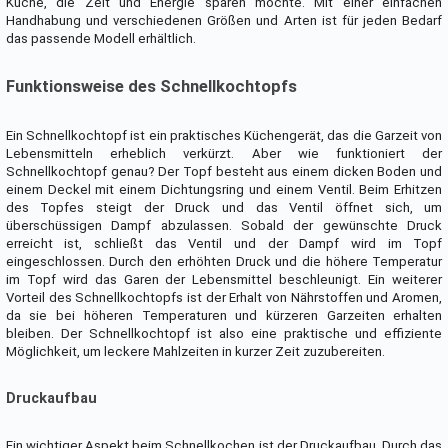
Küche, die Zeit und Energie sparen möchte. Mit einer einfachen
Handhabung und verschiedenen Größen und Arten ist für jeden Bedarf
das passende Modell erhältlich.
Funktionsweise des Schnellkochtopfs
Ein Schnellkochtopf ist ein praktisches Küchengerät, das die Garzeit von
Lebensmitteln erheblich verkürzt. Aber wie funktioniert der
Schnellkochtopf genau? Der Topf besteht aus einem dicken Boden und
einem Deckel mit einem Dichtungsring und einem Ventil. Beim Erhitzen
des Topfes steigt der Druck und das Ventil öffnet sich, um
überschüssigen Dampf abzulassen. Sobald der gewünschte Druck
erreicht ist, schließt das Ventil und der Dampf wird im Topf
eingeschlossen. Durch den erhöhten Druck und die höhere Temperatur
im Topf wird das Garen der Lebensmittel beschleunigt. Ein weiterer
Vorteil des Schnellkochtopfs ist der Erhalt von Nährstoffen und Aromen,
da sie bei höheren Temperaturen und kürzeren Garzeiten erhalten
bleiben. Der Schnellkochtopf ist also eine praktische und effiziente
Möglichkeit, um leckere Mahlzeiten in kurzer Zeit zuzubereiten.
Druckaufbau
Ein wichtiger Aspekt beim Schnellkochen ist der Druckaufbau. Durch das