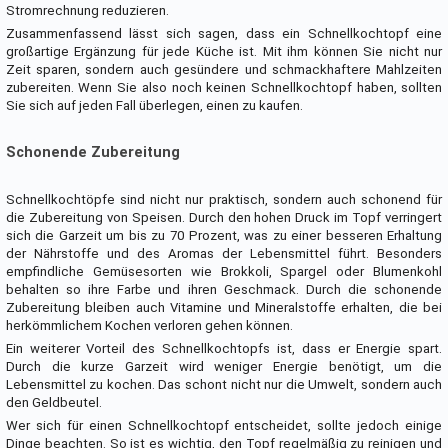
Stromrechnung reduzieren.
Zusammenfassend lässt sich sagen, dass ein Schnellkochtopf eine
großartige Ergänzung für jede Küche ist. Mit ihm können Sie nicht nur
Zeit sparen, sondern auch gesündere und schmackhaftere Mahlzeiten
zubereiten. Wenn Sie also noch keinen Schnellkochtopf haben, sollten
Sie sich auf jeden Fall überlegen, einen zu kaufen.
Schonende Zubereitung
Schnellkochtöpfe sind nicht nur praktisch, sondern auch schonend für
die Zubereitung von Speisen. Durch den hohen Druck im Topf verringert
sich die Garzeit um bis zu 70 Prozent, was zu einer besseren Erhaltung
der Nährstoffe und des Aromas der Lebensmittel führt. Besonders
empfindliche Gemüsesorten wie Brokkoli, Spargel oder Blumenkohl
behalten so ihre Farbe und ihren Geschmack. Durch die schonende
Zubereitung bleiben auch Vitamine und Mineralstoffe erhalten, die bei
herkömmlichem Kochen verloren gehen können.
Ein weiterer Vorteil des Schnellkochtopfs ist, dass er Energie spart.
Durch die kurze Garzeit wird weniger Energie benötigt, um die
Lebensmittel zu kochen. Das schont nicht nur die Umwelt, sondern auch
den Geldbeutel.
Wer sich für einen Schnellkochtopf entscheidet, sollte jedoch einige
Dinge beachten. So ist es wichtig, den Topf regelmäßig zu reinigen und