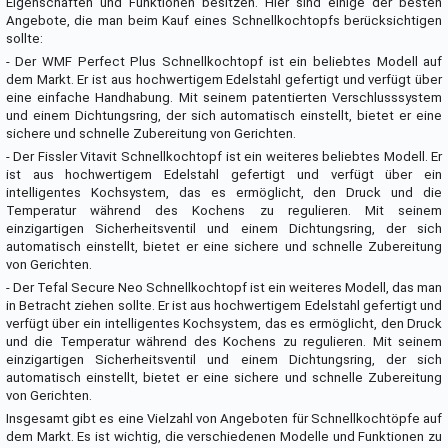
Eigenschaften und Funktionen besitzen. Hier sind einige der besten
Angebote, die man beim Kauf eines Schnellkochtopfs berücksichtigen
sollte:
- Der WMF Perfect Plus Schnellkochtopf ist ein beliebtes Modell auf
dem Markt. Er ist aus hochwertigem Edelstahl gefertigt und verfügt über
eine einfache Handhabung. Mit seinem patentierten Verschlusssystem
und einem Dichtungsring, der sich automatisch einstellt, bietet er eine
sichere und schnelle Zubereitung von Gerichten.
- Der Fissler Vitavit Schnellkochtopf ist ein weiteres beliebtes Modell. Er
ist aus hochwertigem Edelstahl gefertigt und verfügt über ein
intelligentes Kochsystem, das es ermöglicht, den Druck und die
Temperatur während des Kochens zu regulieren. Mit seinem
einzigartigen Sicherheitsventil und einem Dichtungsring, der sich
automatisch einstellt, bietet er eine sichere und schnelle Zubereitung
von Gerichten.
- Der Tefal Secure Neo Schnellkochtopf ist ein weiteres Modell, das man
in Betracht ziehen sollte. Er ist aus hochwertigem Edelstahl gefertigt und
verfügt über ein intelligentes Kochsystem, das es ermöglicht, den Druck
und die Temperatur während des Kochens zu regulieren. Mit seinem
einzigartigen Sicherheitsventil und einem Dichtungsring, der sich
automatisch einstellt, bietet er eine sichere und schnelle Zubereitung
von Gerichten.
Insgesamt gibt es eine Vielzahl von Angeboten für Schnellkochtöpfe auf
dem Markt. Es ist wichtig, die verschiedenen Modelle und Funktionen zu