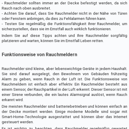
- Rauchmelder sollten immer an der Decke befestigt werden, da sich
Rauch nach oben ausbreitet.
- Achten Sie darauf, dass Sie Rauchmelder nicht in der Nähe von Türen
oder Fenstern anbringen, da dies zu Fehlalarmen führen kann.
- Testen Sie regelmäßig die Funktionsfähigkeit Ihrer Rauchmelder, um
sicherzustellen, dass sie im Ernstfall auch wirklich funktionieren.
Indem Sie auf diese Tipps achten und Ihre Rauchmelder sorgfältig
platzieren und warten, können Sie im Ernstfall Leben retten.
Funktionsweise von Rauchmeldern
Rauchmelder sind kleine, aber lebenswichtige Geräte in jedem Haushalt.
Sie sind darauf ausgelegt, den Bewohnern von Gebäuden frühzeitig
Alarm zu geben, wenn Rauch in der Luft ist. Die Funktionsweise von
Rauchmeldern ist einfach aber effektiv. Ein Rauchmelder besteht aus
einem Sensor, der Rauchpartikel in der Luft erkennt. Dieser Sensor ist mit
einer Sirene verbunden, die ein lautes Alarmsignal auslöst, wenn Rauch
erkannt wird.
Die meisten Rauchmelder sind batteriebetrieben und können einfach an
der Decke montiert werden. Einige moderne Modelle sind sogar mit
Smart-Home-Technologie ausgestattet und können über das Internet
gesteuert werden.
Es ist wichtig zu beachten, dass Rauchmelder regelmäßig gewartet