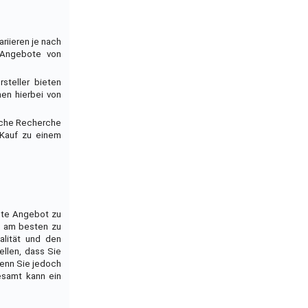
riieren je nach
, Angebote von
steller bieten
en hierbei von
liche Recherche
 Kauf zu einem
este Angebot zu
as am besten zu
alität und den
llen, dass Sie
Wenn Sie jedoch
gesamt kann ein