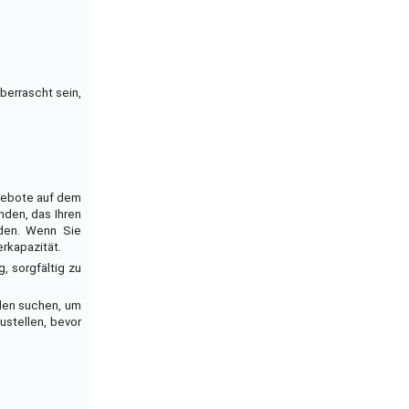
überrascht sein,
ngebote auf dem
nden, das Ihren
rden. Wenn Sie
rkapazität.
g, sorgfältig zu
den suchen, um
ustellen, bevor