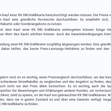
Kauf einer RX 590 Grafikkarte berücksichtigt werden müssen. Die Preise va
em Kauf eine gründliche Recherche durchzuführen. Es empfiehlt sich
s Rabatte oder Sonderangebote zu nutzen.
it dem Kauf einer RX 590 Grafikkarte einhergehen können. Einige Her
 den Wert des Kaufs erhöhen können. Auch die Garantiebedingungen könn
eidung einer RX 590 Grafikkarte sorgfältig abgewogen werden. Eine gründ
abei helfen, das beste Preis-Leistungs-Verhältnis zu finden und den
ebot sind, ist es wichtig, einen Preisvergleich durchzuführen, um das b
verschiedener Einzelhändler zu vergleichen und das Angebot zu finden, d
och nicht nur den Preis allein betrachten. Es ist wichtig, auch die Qu
rprüfen Sie Bewertungen und Erfahrungen anderer Kunden, um sicherzuste
chkeit, Geld zu sparen, ist der Kauf von gebrauchten RX 590 Grafikkarten. 
llen, dass sie in gutem Zustand ist und über eine Garantie verfügt. Ins
 590 Grafikkarte zu finden.