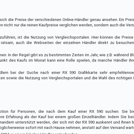
e sich die Preise der verschiedenen Online-Händler genau ansehen. Ein Prei
ten nicht nur die reinen Kaufpreise verglichen werden, sondern auch die Ve
zuführen, ist die Nutzung von Vergleichsportalen. Hier können die Preis
ch ratsam, auch die Webseiten der einzelnen Händler direkt zu besuche
hmen. In der Regel gibt es zu bestimmten Zeiten im Jahr, wie z.B. während B
nkt des Kaufs im Monat kann eine Rolle spielen, da manche Händler ih
dlern bei der Suche nach einer RX 590 Grafikkarte sehr empfehlensw
n sowie die Nutzung von Vergleichsportalen und die Wahl des richtigen 
ption für Personen, die nach dem Kauf einer RX 590 suchen. Sie bi
e Erfahrung als der Kauf bei einem großen Einzelhändler. Indem Sie bei
emandem unterstützt werden, der sich mit der RX 590 auskennt und Ihnen 
glicherweise sofort mit nach Hause nehmen, anstatt auf den Versand war