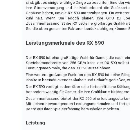
sind, gibt es einige wichtige Dinge zu beachten. Eine der wi
Ihre Stromversorgung und Ihr Motherboard die Grafikkart
Gehäuse haben, um die RX 590 unterzubringen. Ein weiterer w
kühl hält. Wenn Sie jedoch planen, Ihre GPU zu übert
Zusammenfassend ist die RX 590 eine großartige Grafikkarte
Sie die oben genannten Faktoren berücksichtigen, können Si
Leistungsmerkmale des RX 590
Der RX 590 ist eine großartige Wahl für Gamer, die nach ei
Speicherbandbreite von 256 GB/s kann der RX 590 selbst 
Leistungsmerkmale, die den RX 590 auszeichnen.
Eine weitere großartige Funktion des RX 590 ist seine Fähi
Inhalte in beeindruckender Klarheit und Schärfe genießen, wa
Der RX 590 verfügt zudem über eine fortschrittliche Kühlung,
besonders wichtig für Gamer, die ihre Grafikkarte für länger
Zusammenfassend bietet der RX 590 eine leistungsstarke un
Mit seinen hervorragenden Leistungsmerkmalen und fortschr
Beste aus ihrer Spieleerfahrung herausholen möchten.
Leistung