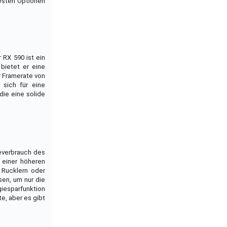
besten Optionen
 RX 590 ist ein
bietet er eine
r Framerate von
 sich für eine
die eine solide
ieverbrauch des
 einer höheren
 Rucklern oder
en, um nur die
iesparfunktion
e, aber es gibt