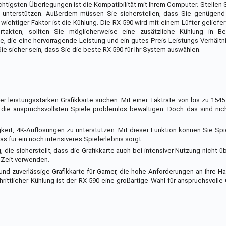
chtigsten Überlegungen ist die Kompatibilität mit Ihrem Computer. Stellen S
e unterstützen. Außerdem müssen Sie sicherstellen, dass Sie genügend 
ichtiger Faktor ist die Kühlung. Die RX 590 wird mit einem Lüfter geliefert
akten, sollten Sie möglicherweise eine zusätzliche Kühlung in Bet
, die eine hervorragende Leistung und ein gutes Preis-Leistungs-Verhältn
e sicher sein, dass Sie die beste RX 590 für Ihr System auswählen.
ner leistungsstarken Grafikkarte suchen. Mit einer Taktrate von bis zu 154
die anspruchsvollsten Spiele problemlos bewältigen. Doch das sind nich
gkeit, 4K-Auflösungen zu unterstützen. Mit dieser Funktion können Sie Sp
s für ein noch intensiveres Spielerlebnis sorgt.
 die sicherstellt, dass die Grafikkarte auch bei intensiver Nutzung nicht üb
e Zeit verwenden.
d zuverlässige Grafikkarte für Gamer, die hohe Anforderungen an ihre Ha
ittlicher Kühlung ist der RX 590 eine großartige Wahl für anspruchsvolle