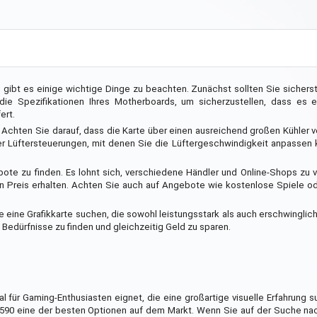
 gibt es einige wichtige Dinge zu beachten. Zunächst sollten Sie sicherst
die Spezifikationen Ihres Motherboards, um sicherzustellen, dass es 
ert.
e. Achten Sie darauf, dass die Karte über einen ausreichend großen Kühler v
er Lüftersteuerungen, mit denen Sie die Lüftergeschwindigkeit anpassen
ote zu finden. Es lohnt sich, verschiedene Händler und Online-Shops zu 
en Preis erhalten. Achten Sie auch auf Angebote wie kostenlose Spiele o
ie eine Grafikkarte suchen, die sowohl leistungsstark als auch erschwinglich
re Bedürfnisse zu finden und gleichzeitig Geld zu sparen.
eal für Gaming-Enthusiasten eignet, die eine großartige visuelle Erfahrung s
X 590 eine der besten Optionen auf dem Markt. Wenn Sie auf der Suche na