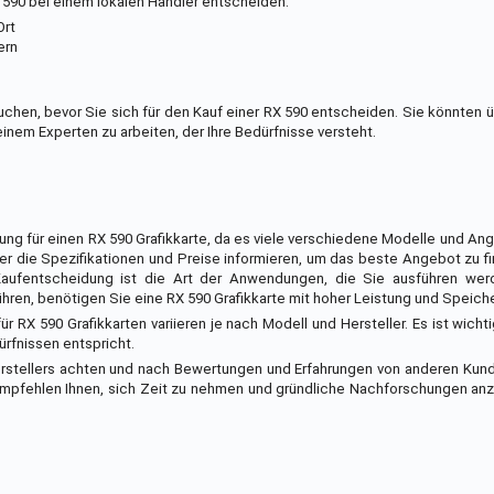
RX 590 bei einem lokalen Händler entscheiden:
Ort
ern
u suchen, bevor Sie sich für den Kauf einer RX 590 entscheiden. Sie könnten 
 einem Experten zu arbeiten, der Ihre Bedürfnisse versteht.
dung für einen RX 590 Grafikkarte, da es viele verschiedene Modelle und A
über die Spezifikationen und Preise informieren, um das beste Angebot zu fi
 Kaufentscheidung ist die Art der Anwendungen, die Sie ausführen we
hren, benötigen Sie eine RX 590 Grafikkarte mit hoher Leistung und Speiche
r RX 590 Grafikkarten variieren je nach Modell und Hersteller. Es ist wichti
ürfnissen entspricht.
rstellers achten und nach Bewertungen und Erfahrungen von anderen Kun
 empfehlen Ihnen, sich Zeit zu nehmen und gründliche Nachforschungen anz