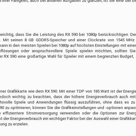
 ihrer Fähigkeit, auch bei anderen Aufgaben zu glänzen, ist sie eine der 
ichtig, dass Sie die Leistung des RX 590 bei 1080p berücksichtigen. Der
. Mit seinen 8 GB GDDR5-Speicher und einer Clockrate von 1545 MHz 
ann in den meisten Spielen bei 1080p auf höchsten Einstellungen mit eine
ösungen oder anspruchsvollere Spiele spielen möchten, sollten Sie
er RX 590 eine großartige Wahl für Spieler mit einem begrenzten Budget, 
einer Grafikkarte wie dem RX 590. Mit einer TDP von 185 Watt ist der Energ
jedoch wichtig zu beachten, dass der höhere Energieverbrauch auch mit
uchsvolle Spiele und Anwendungen flüssig auszuführen, ohne dass es zu
zu optimieren, können Sie die Grafikeinstellungen und -optionen anpass
 effizientere Stromversorgung verwenden oder die Optionen zur Energ
 der Energieverbrauch ein wichtiger Faktor bei der Auswahl einer Grafikkart
ung zu erzielen.