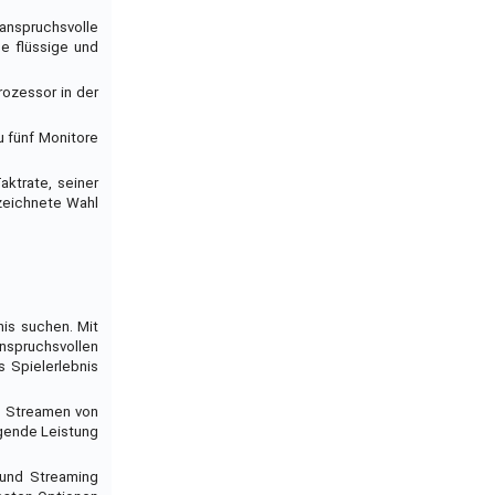
anspruchsvolle
e flüssige und
rozessor in der
u fünf Monitore
ktrate, seiner
ezeichnete Wahl
nis suchen. Mit
nspruchsvollen
s Spielerlebnis
as Streamen von
agende Leistung
g und Streaming