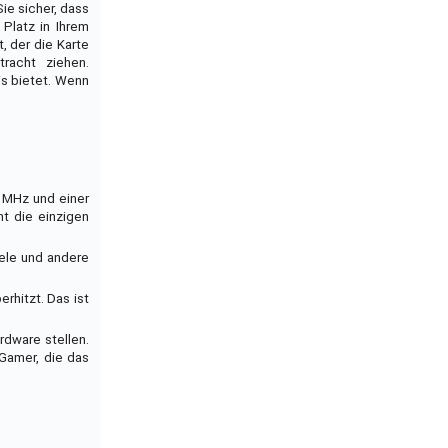
ie sicher, dass
Platz in Ihrem
, der die Karte
racht ziehen.
is bietet. Wenn
5 MHz und einer
t die einzigen
iele und andere
erhitzt. Das ist
rdware stellen.
 Gamer, die das