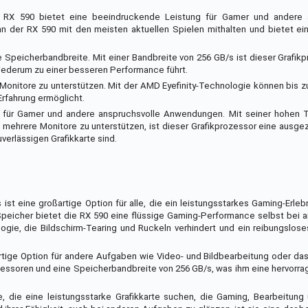
er RX 590 bietet eine beeindruckende Leistung für Gamer und andere 
 der RX 590 mit den meisten aktuellen Spielen mithalten und bietet ein
e Speicherbandbreite. Mit einer Bandbreite von 256 GB/s ist dieser Grafikp
iederum zu einer besseren Performance führt.
e Monitore zu unterstützen. Mit der AMD Eyefinity-Technologie können bis z
rfahrung ermöglicht.
 für Gamer und andere anspruchsvolle Anwendungen. Mit seiner hohen Ta
 mehrere Monitore zu unterstützen, ist dieser Grafikprozessor eine ausg
uverlässigen Grafikkarte sind.
st eine großartige Option für alle, die ein leistungsstarkes Gaming-Erleb
eicher bietet die RX 590 eine flüssige Gaming-Performance selbst bei a
ie, die Bildschirm-Tearing und Ruckeln verhindert und ein reibungslose
rtige Option für andere Aufgaben wie Video- und Bildbearbeitung oder d
ozessoren und eine Speicherbandbreite von 256 GB/s, was ihm eine hervorr
e, die eine leistungsstarke Grafikkarte suchen, die Gaming, Bearbeitun