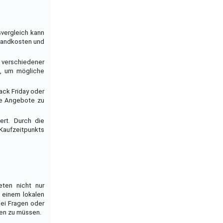
svergleich kann
rsandkosten und
e verschiedener
n, um mögliche
lack Friday oder
re Angebote zu
ert. Durch die
Kaufzeitpunkts
eten nicht nur
 einem lokalen
bei Fragen oder
ten zu müssen.