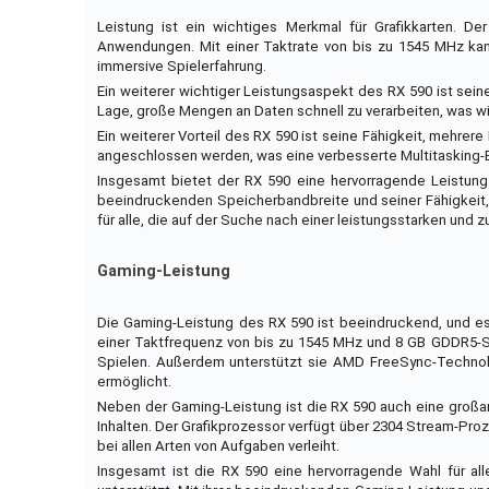
Leistung ist ein wichtiges Merkmal für Grafikkarten. D
Anwendungen. Mit einer Taktrate von bis zu 1545 MHz kann
immersive Spielerfahrung.
Ein weiterer wichtiger Leistungsaspekt des RX 590 ist sein
Lage, große Mengen an Daten schnell zu verarbeiten, was w
Ein weiterer Vorteil des RX 590 ist seine Fähigkeit, mehrer
angeschlossen werden, was eine verbesserte Multitasking-E
Insgesamt bietet der RX 590 eine hervorragende Leistung
beeindruckenden Speicherbandbreite und seiner Fähigkeit,
für alle, die auf der Suche nach einer leistungsstarken und z
Gaming-Leistung
Die Gaming-Leistung des RX 590 ist beeindruckend, und es i
einer Taktfrequenz von bis zu 1545 MHz und 8 GB GDDR5-Sp
Spielen. Außerdem unterstützt sie AMD FreeSync-Technolog
ermöglicht.
Neben der Gaming-Leistung ist die RX 590 auch eine großa
Inhalten. Der Grafikprozessor verfügt über 2304 Stream-Pr
bei allen Arten von Aufgaben verleiht.
Insgesamt ist die RX 590 eine hervorragende Wahl für all