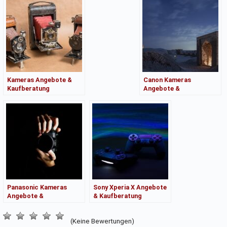
Kameras Angebote &
Canon Kameras
Kaufberatung
Angebote &
Kaufberatung
Panasonic Kameras
Sony Xperia X Angebote
Angebote &
& Kaufberatung
Kaufberatung
(Keine Bewertungen)