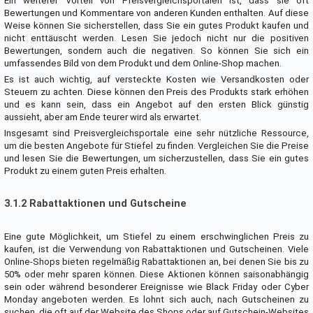
Ein weiterer Vorteil von Preisvergleichsportalen ist, dass sie oft
Bewertungen und Kommentare von anderen Kunden enthalten. Auf diese
Weise können Sie sicherstellen, dass Sie ein gutes Produkt kaufen und
nicht enttäuscht werden. Lesen Sie jedoch nicht nur die positiven
Bewertungen, sondern auch die negativen. So können Sie sich ein
umfassendes Bild von dem Produkt und dem Online-Shop machen.
Es ist auch wichtig, auf versteckte Kosten wie Versandkosten oder
Steuern zu achten. Diese können den Preis des Produkts stark erhöhen
und es kann sein, dass ein Angebot auf den ersten Blick günstig
aussieht, aber am Ende teurer wird als erwartet.
Insgesamt sind Preisvergleichsportale eine sehr nützliche Ressource,
um die besten Angebote für Stiefel zu finden. Vergleichen Sie die Preise
und lesen Sie die Bewertungen, um sicherzustellen, dass Sie ein gutes
Produkt zu einem guten Preis erhalten.
3.1.2 Rabattaktionen und Gutscheine
Eine gute Möglichkeit, um Stiefel zu einem erschwinglichen Preis zu
kaufen, ist die Verwendung von Rabattaktionen und Gutscheinen. Viele
Online-Shops bieten regelmäßig Rabattaktionen an, bei denen Sie bis zu
50% oder mehr sparen können. Diese Aktionen können saisonabhängig
sein oder während besonderer Ereignisse wie Black Friday oder Cyber
Monday angeboten werden. Es lohnt sich auch, nach Gutscheinen zu
suchen, die oft auf der Website des Shops oder auf Gutschein-Websites